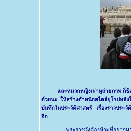
21 พค 63
วัดพระธาตุ
ลำปางหลวง
ตอนที่ 1
19 พค 63
พลับพลึงป่า
กระเทียม
ช้าง -
CRINUM
AMOENUM
ROXB.
6 พค 63
วิสาขบูชา
7 พค 63
ตะพาบ
ละหมวกหญิงเผ่าหูถ่ายภาพ ก็ธิดาหัว
อุปสรรคครั้ง
ด้วยนะ ให้สร้างตำหนักสไตล์ยุโรปหลังให
หม่. My
บันทึกในประวัติศาสตร์ เรื่องราวประวั
lovely Six
Famous
อีก
roses
6 พค 63
พระราชวังต้องห้ามที่อยากมาเห็น ตำห
ดอกแก้ว -