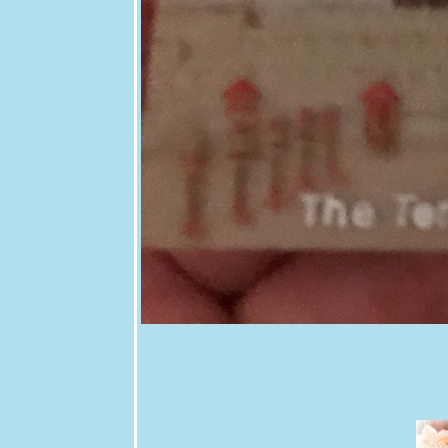
Country
mallow
10 ธค 63 ขี้
ไก่ย่าน &
เครือตี่แต้ -
Mile a
minute &
Scarlet
morning
glory
7 ธค 63
Grevillea -
Spider
flower
5 ธ.ค.63
ผ่นดินของ
พ่อ
3 ธค 63 @
วัดต้นเกว๋น
27 พย 63
ดงพันทิพย์
18 พย 63
เอื้องหมา