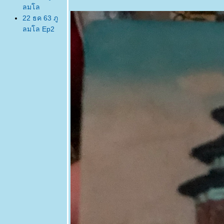
ลมโล
22 ธค 63 ภู
ลมโล Ep2
บ้านร่องกล้า
21 ธค 63
เพิ่งไปมา ภู
ลมโล ยังไม่
บานนะจ๊ะ
EP 1 ใบไม้
ดง
19 ธค 63
ตามล่า
นางพญาเสือ
คร่ง
15 ธค 63
ตะพาบ 267
ปฐมวั
14 ธค 63
ครอบ
จักรวาล -