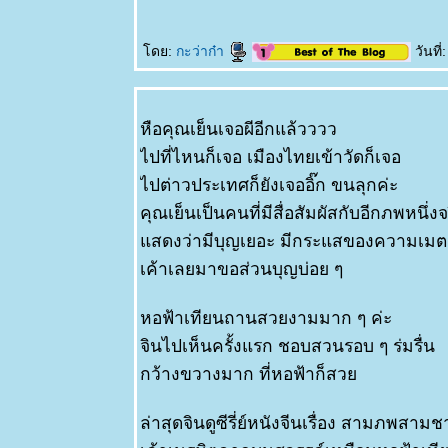
ดย:
กะว่าก๋า
วันที
หือคุณเย็นเจอผีอีกแล้วววว
ไปที่ไหนก็เจอ เมืองไทยเข้าวัดก็เจอ
ไปต่าวประเทศก็ยังเจออิ๊ก ขนลุกค่ะ
คุณเย็นเป็นคนที่มีสื่อสัมผัสกับอีกภพหนึ่งจ
สดงว่ามีบุญเยอะ มีกระแสของความเม
เค้าเลยมาขอส่วนบุญบ่อย ๆ
หอฟ้าเทียนถานสวยงามมาก ๆ ค่ะ
จินไปเห็นครั้งแรก ชอบสวนรอบ ๆ ร่มรื่น
กว้างขวางมาก ที่หอฟ้าก็สว
ล่าสุดจินดูซีรี่ย์หนังจีนเรื่อง สามภพสามชา