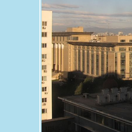
21 สค 63
ปลงผัก
12 สค 63
วันแม่
4 สค 63
ตะพาบ 258
- สดชื่น
29 กค 63
กระเจียว
28 กค 63
วันพระกับ
ความรัก
23 กค 63 วิถี
เกษตรกร 5
11 กค 63 วัด
สมเด็จภูเรือ
มิ่งเมือง
30 มิย 63
อันเนื่องมา
จากการป่ว
4 - สาเหตุ