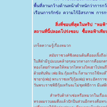
Orange
พื้นที่ลานกว้างด้านหน้าตำหนักว่าการกว
Jasmine
4 พค 63 "
เรือนการกักขัง ความไร้อิสรภาพ การก
กล้วยปิ้ง"
3 พค 63 ไข่
สิ่งที่ชอบที่สุดในทริป "หอ
ดาว -
สถานที่นี้ปลอดโปร่งชอบ ซื้อหอฟ้าเทียน
Oncoba
2 พค 63
..
Colorful
Frangipani
เกร็ดความรู้เรื่องหมวก
2020
29 เมย 63
สมัยราชวงศ์ชิงตอนต้นคือยงเจิ้งถึงเฉีย
วัดเจดีย์เจ็ด
บสีดำมีรูปแบบคล้ายๆหมวกทางการคือยกตรงกล
อด
ทองโดยกำหนดให้หมวกไทหวงไทเฮาไปจนถึงกุ้ยเ
26 เมย 63
ด้วยทับทิม เฟย ผิน กุ้ยเหริน ก็สามารถใช้หงส
วันดี2
ชายา(เฟย) พระราชเทวี(กุ้ยเฟย) พระอัครราช
22 เมย 63
วันดี
วันพระราชพิธีกุ้ยเหรินจะไม่ชุดพิธีการ มีแต่ผิ
16 เมย 63
สำหรับต้าล่าเช่อหรือหมวกในเรื่ององค์ห
พุด - พุดทูอิน
วัน
ทรงผมรวบผมตึงแล้วปักปิ่นส่วนอีกทรงคือทรง
Gardenia