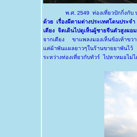
25 มิย 63
ตะพาบ 255-
พ.ศ. 2549 ท่องเที่ยวปักกิ่งกั
สุดสายตา
ด้วย เรื่องผีตามต่างประเทศโดนประจำ ใ
19 มิย 63
เตียง จิตเดินไปดูเห็นผู้ชายจีนตัวสูงผอ
อันเนื่องมา
จากการป่ว
จากเตียง ขาแพลงมองเห็นข้อเท้าขวาพั
3
ค่ผ้าพันแผลยาวๆในร้านขายยาพันไว้ ไม่
13 มิย 63
ระหว่างท่องเที่ยวกับทัวร์ ไปหาหมอไม
อันเนื่องมา
จากการป่ว
2
10 มิย 63
อันเนื่องมา
จากอาการ
ป่วย 1
4 มิย 63 ลา
ป่ว
25 พค 63
วัดพระธาตุ
ลำปางหลวง
ตอนที่ 2