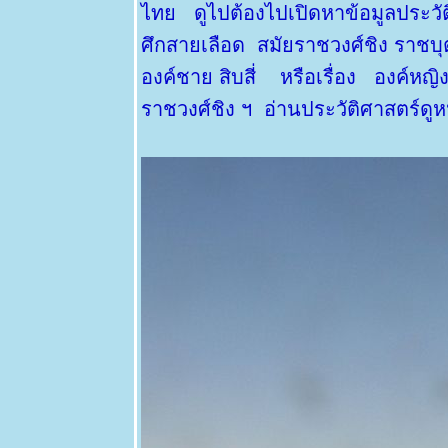
ทำสวน
ไทย ดูไปต้องไปเปิดหาข้อมูลประวัต
20 ตค 63 มี
ศึกสายเลือด สมัยราชวงศ์ชิง ราชบุต
ต่ดอกไม้
องค์ชาย สิบสี่ หรือเรื่อง องค์หญิ
18 ตค 63
คอสมอส
ราชวงศ์ชิง ฯ อ่านประวัติศาสตร์ด
17 ตค 63
ผีเสื้อและ
ดอกเข็ม
15 ตค 63
ดอกรวงผึ้ง
4 ตค 63
หลงเสน่ห์ผ้า
ไทย 2
17 กย 63 วัน
สารทไท
11 กย 63
ี่หุบเมือ
งกาญ
4 กย 63 หลง
เสน่ห์ผ้าไท