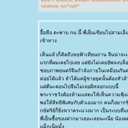
คุณชีริว
,
คุณtoor36
,
คุณhaiku
,
คุณnewyorknurse
,
คุ
tuk@korat
,
คุณ**mp5**
อื้อหือ ตะพาบ กม.นี้ พี่เย็นเขียนไปสามเอ
เข้าทาง
เห็นแล้วก็คิดถึงหอฟ้าเทียนถาน จีนน่าจะเ
รกที่ผมเคยไปเลย แต่ยังไม่เคยอัพลงบล็
ชอบภาพยนตร์จีนกำลังภายในเหมือนกันครั
ค่อยได้แล้ว จำได้แค่ผู้ชายยุคนั้นต้องหัวล
ต่ดีนะตอนไปจีนไม่เจอผีหลอกแบบนี้
พระราชวังต้องห้ามแสดงให้เห็นความฟุ้งเฟ
พอให้สิทธิพิเศษกับตัวเองมาก คนก็อยากชิ
กษัตริย์ก็ยิ่งหวาดระแวงมาก เป็นระบบที่แย
พี่เย็นซื้อของฝากมาเยอะเลยนะเนี่ย น้องผมซื
ม็กเน็ทมั้ง