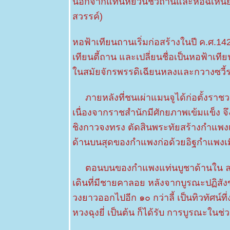
นอกจากแท่นหยวนชิวถานและหอฉี่เหนียนเต
pubescens
(Buch.-
สวรรค์)
Ham.)
Wall.ex
G.Don
หอฟ้าเทียนถานเริ่มก่อสร้างในปี ค.ศ.14
3 เมย 63 พุด
เทียนตี้ถาน และเปลี่ยนชื่อเป็นหอฟ้าเที
น้ำ -
Gardenia
นสมัยจักรพรรดิเฉียนหลงและกวางซวี้ราช
hydrophilia
2 เมย 63
ภายหลังที่ชนเผ่าแมนจูได้ก่อตั้งราชวง
ี่หุบเมือ
งกาญจน์
เนื่องจากราชสำนักมีศักยภาพเข้มแข็ง จ
30 มีค 63
ชิงกาวจงทรง ตัดสินพระทัยสร้างกำแพงเต
พุด ; พุด
ด้านบนสุดของกำแพงก่อด้วยอิฐกำแพงเ
เวียดนาม -
Gardenia
jasminoides
ตอนบนของกำแพงแท่นบูชาด้านใน ลดควา
J.Ellis
28 มีค 63
เดินที่มีชายคาลอย หลังจากบูรณะปฏิสังข
เอื้องช้าง
วงยาวออกไปอีก ๑๐ กว่าลี้ เป็นทิวทัศน์
น้าว - เอื้อง
หวงฉุงยี่ เป็นต้น ก็ได้รับ การบูรณะในช
คำตาควาย -
Dendrobium