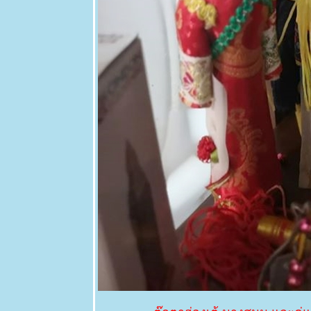
สกพวง
Brownea
ariza Benth.
23 มค 63
ฤดูกาล
ดอกไม้แดง -
สกเขา
20 มค 63
ดอกไม้
ขอบคุณ
12 มค 63
ปรงล้าง
ขวด - Bottle
Brush Tree
10 มค 62
ตะพาบ 244
- แจก
5 มค 63 แค
ฝรั่งสีชมพู -
Mata Raton
3 มค 63
สวัสดีปีใหม่