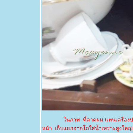
20 กพ 63
พลับพลึงจักร
พรรดิ์ -
พลับพลึง
คระอินโด
17 กพ 63
Eucharis
grandiflora -
กวักและมหา
ชค -
Amazon lily
14 กพ 63
วันแห่งความ
รัก - โมก -
ศรีอโยธยา
10 กพ 63
ตะพาบ 246
- แสดงออก
ถึงความรัก
นภาพ ที่คาดผม แทนเครื่องปร
5 กพ 63
หน้า เก็บแยกจากโถใส่น้ำเพราะสูงใหญ่เ
ฤดูกาล