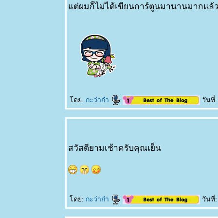
ต่ผมก็ไม่ได้เขียนการ์ตูนมานานมากแล้
ดย:
กะว่าก๋า
วันที
สวัสดียามเช้าครับคุณเย็น
ดย:
กะว่าก๋า
วันที