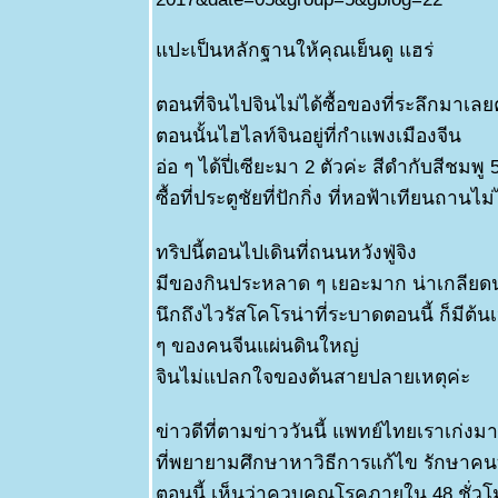
ปะเป็นหลักฐานให้คุณเย็นดู แฮร่
ตอนที่จินไปจินไม่ได้ซื้อของที่ระลึกมาเลย
ตอนนั้นไฮไลท์จินอยู่ที่กำแพงเมืองจีน
อ่อ ๆ ได้ปี่เซียะมา 2 ตัวค่ะ สีดำกับสีชมพู 
ซื้อที่ประตูชัยที่ปักกิ่ง ที่หอฟ้าเทียนถานไม
ทริปนี้ตอนไปเดินที่ถนนหวังฟู่จิง
มีของกินประหลาด ๆ เยอะมาก น่าเกลียดน
นึกถึงไวรัสโคโรน่าที่ระบาดตอนนี้ ก็มี
ๆ ของคนจีนแผ่นดินใหญ่
จินไม่แปลกใจของต้นสายปลายเหตุค่ะ
ข่าวดีที่ตามข่าววันนี้ แพทย์ไทยเราเก่ง
ที่พยายามศึกษาหาวิธีการแก้ไข รักษาคนที่
ตอนนี้ เห็นว่าควบคุณโรคภายใน 48 ชั่วโ