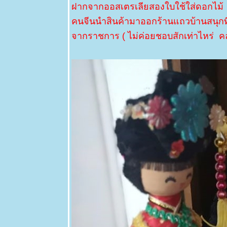
ฝากจากออสเตรเลียสองใบใช้ใส่ดอกไม้
ดอกไม้แดง -
ประดู่แดง
คนจีนนำสินค้ามาออกร้านแถวบ้านสนุกที
Fire of
Pakistan
จากราชการ ( ไม่ค่อยชอบสักเท่าไหร่ 
3 กพ 63
ตะพาบ 245
- ของสะสม
4
1 กพ 63
ตะพาบ 245
- ของสะสม3
31 มค 63
ตะพาบ 245
- ของสะสม
2
29 มค 63
ตะพาบ 245
- ของสะสม1
25 มค 63
ฤดูกาล
ดอกไม้แดง -