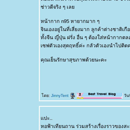
ช่าวดีจริง ๆ เล
หน้ากาก n95 หายากมาก ๆ
จินเองอยู่ในที่เสี่ยงมาก ลูกค้าต่างชาติเก
ทั้งจีน ญี่ปุ่น ฝรั่ง อื่น ๆ ต้องใส่หน้ากาก
เซฟตัวเองสุดฤทธิ์ค่ะ กลัวตัวเองนำไปติ
คุณเย็นรักษาสุขภาพด้วยนะคะ
ดย:
JinnyTent
วันท
ปะ..
หอฟ้าเทียนถาน ร่วมสร้างเรื่องราวของส