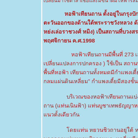
เปลี่ยนมาใช้ต้าล่าเช่อและมีขนาดมโหฬารสมัย
taitensis
DC.
หอฟ้าเทียนถาน ตั้งอยู่ในกรุงป
14 เมย 63
ขึ้นปีใหม่
ตะวันออกของด้านใต้พระราชวังหลวง ด้าน
ดอกไม้ไหว้
หย่งเล่อราชวงศ์ หมิง) เป็นสถานที่บวง
พระ มะลิ
พฤศจิกายน ค.ศ.1998
ซ้อน - เข็ม
ขาว
หอฟ้าเทียนถานมีพื้นที่ 273 เฮกตาร
11 เมย 63
กงจืดตำลึง
เปลี่ยนแปลงการปกครอง ) ใช้เป็น สถานท
หมูสับ
พื้นที่หอฟ้า เทียนถานทั้งหมดมีกำแพงเต
8 เมย 63
กลมแผ่นดินเหลี่ยม” กำแพงเตี้ยมีสองชั้
มกหลวง
สีชมพู -
Holarrhena
บริเวณของหอฟ้าเทียนถานแบ่งเป็นเ
pubescens
(Buch.-
ถาน (แท่นเนินฟ้า) แท่นบูชาเทพธัญญาหา
Ham.)
Wall.ex
นวตั้งเดียวกัน
G.Don
5 เมย 63
ดยแท่น หยวนชิวถานอยู่ใต้ หอฉี่เหนี
มกหลวง-
Holarrhena