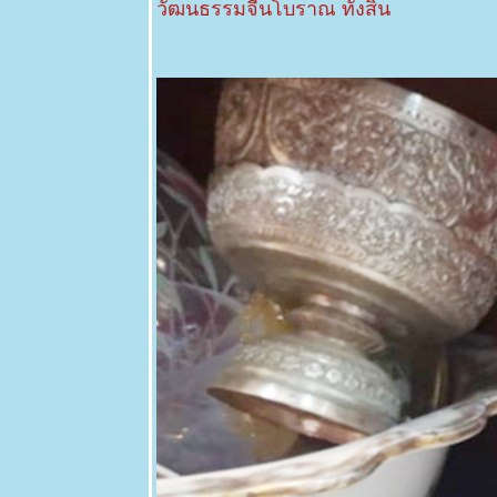
วัฒนธรรมจีนโบราณ ทั้งสิ้น
Rope Tree -
Sterculia
villosa
Roxb.
3 มีค 63 จั่น-
กระพี้จั่น -
Millettia
brandisiana
29 กพ 63
ถนนสา
ดอกไม้ -
เหลืองอินเดี
- Golden
Tree
27 กพ 63
เสี้ยวดอก
ขาว -
Bauhinia
variegata
22 กพ 63
ตะพาบ 247
ไล่ยังไงก็ไม่
ไป