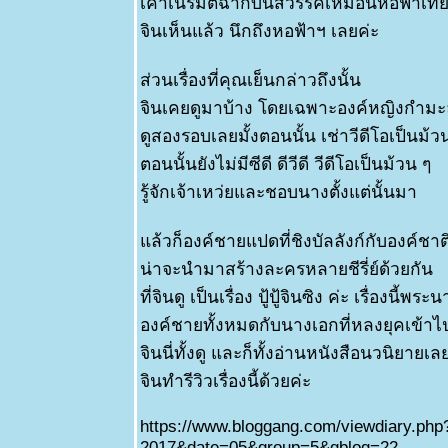
เค้าเนรมิตฉากบนสวรรค์เหมือนหอฟ้าเ
จินเห็นแล้ว นึกถึงหอฟ้าฯ เลยค่ะ
ส่วนเรื่องที่คุณเย็นกล่าวถึงนั้น
จินเคยดูมาบ้าง โดยเฉพาะองค์หญิงกำ
ดูสองรอบเลยมั้งตอนนั้น เช่าวีดีโอเป็นม้ว
ตอนนั้นยังไม่มีซีดี ดีวีดี วีดีโอเป็นม้วน ๆ
รู้จักเจ้าเหว่ยและชอบนางตั้งแต่นั้นมา
ล้วก็องค์ชายแปดที่ชิงบัลลังก์กับองค์ชาต
น่าจะนำมาสร้างละครหลายชีรี่ย์ด้วยกัน
ที่จินดู เป็นเรื่อง ปู้ปู้จินซิง ค่ะ เรื่องนี้พระ
องค์ชายทั้งหมดกับนางเอกที่หลงยุคเข้าไปทั
จินนี่ทั้งดู และก็ทั้งอ่านหนังสือนวนิยายเ
จินทำรีวิวเรื่องนี้ด้วยค่ะ
https://www.bloggang.com/viewdiary.php
2017&date=05&group=5&gblog=22