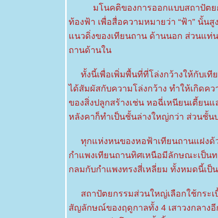
pulchellum
มโนคติของการออกแบบสถาปัตยกรรมหอ
Roxb. ex
Lindl.
ท้องฟ้า เพื่อสื่อความหมายว่า “ฟ้า” นั้น
21 มีค 63
นวดิ่งของเทียนถาน ด้านนอก ส่วนแท่นห
ศรีตรัง
Jacaranda
ถานด้านใน
20 มีค 63
นสวน
ทั้งนี้เพื่อเพิ่มพื้นที่ที่โล่งกว้างให้ก
19 มีค 63
ได้สัมผัสกับความโล่งกว้าง ทำให้เกิดค
ช้างน้าว
18 มีค 63
ของสิ่งปลูกสร้างเช่น หอฉี่เหนียนเตี้
COVID-19
หลังคาก็ทำเป็นชั้นล่างใหญ่กว่า ส่วนชั้น
15 มีค 63
คัดเค้า2 -
Siamese
ทุกแห่งหนของหอฟ้าเทียนถานแฝงด้ว
Randia
กำแพงเทียนถานทิศเหนือมีลักษณะเป็นทร
6 มีค 63 ชุ่ม
ชื่นเบิกบาน
กลมกับกำแพงทรงสี่เหลี่ยม ทั้งหมดนี้เป
รับฝนแรก
ของปี
สถาปัตยกรรมส่วนใหญ่เลือกใช้กระเบื้องเ
5 มีค 63 ปอ
สัญลักษณ์ของฤดูกาลทั้ง 4 เสาวงกลางอ
ตู๊บหูช้าง -
Elephant