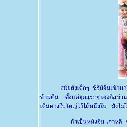
นาดอกชมพู
Costus
fissiligulatus
11 พย 63 ทุ่ง
ปรงทอง
2 พย 63
ตะพาบ 264
รงเรียน
ของหนู
31 ตค 63
ปีบ - Cork
Tree
28 ตค 63
เอื้องหมา
นาดอกชมพู
สมัยยังเด็กๆ ซีรีย์จีนเข้
Costus
fissiligulatus
ข้ามคืน ตั้งแต่ยุคแรกๆ เจงกิสข่าน ต
26 ตค 63
เราเที่ยวด้ว
เดินทางใบใหญ่ไว้ได้หนึ่งใบ ยังไม่
กันสารพัน
ปัญหา
ถ้าเป็นหนังจีน เกาหลี ชอบแนว
22 ตค 63