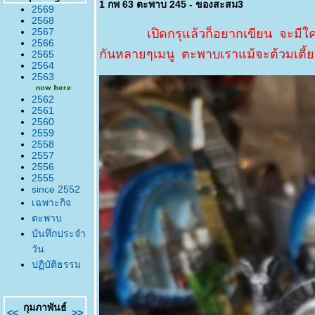
1 กพ 63 ตะพาบ 245 - ของสะสม3
2569
2568
2567
เปิดกรุแล้วก็อยากเขียน จะมีใ
2566
กันหลายๆเมนู ตะพาบเราแม้จะต้วมเตี้ย
2565
2564
2563
2562
2561
2560
2559
2558
2557
2556
2555
since 2552
เฉพาะกิจ
ตะพาบ
บันทึกประจำ
วัน
ปฏิบัติธรรม
กุมภาพันธ์
<<
>>