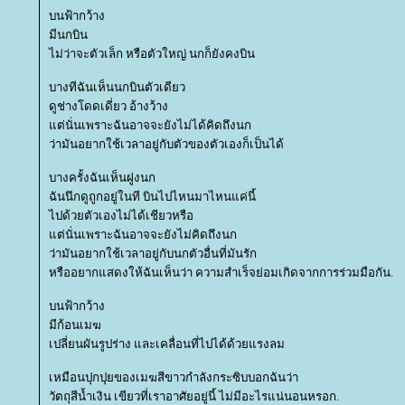
บนฟ้ากว้าง
มีนกบิน
ไม่ว่าจะตัวเล็ก หรือตัวใหญ่ นกก็ยังคงบิน
บางทีฉันเห็นนกบินตัวเดียว
ดูช่างโดดเดี่ยว อ้างว้าง
ต่นั่นเพราะฉันอาจจะยังไม่ได้คิดถึงนก
ว่ามันอยากใช้เวลาอยู่กับตัวของตัวเองก็เป็นได้
บางครั้งฉันเห็นฝูงนก
ฉันนึกดูถูกอยู่ในที บินไปไหนมาไหนแค่นี้
ไปด้วยตัวเองไม่ได้เชียวหรือ
ต่นั่นเพราะฉันอาจจะยังไม่คิดถึงนก
ว่ามันอยากใช้เวลาอยู่กับนกตัวอื่นที่มันรัก
หรืออยากแสดงให้ฉันเห็นว่า ความสำเร็จย่อมเกิดจากการร่วมมือกัน.
บนฟ้ากว้าง
มีก้อนเมฆ
เปลี่ยนผันรูปร่าง และเคลื่อนที่ไปได้ด้วยแรงลม
เหมือนปุกปุยของเมฆสีขาวกำลังกระซิบบอกฉันว่า
วัตถุสีน้ำเงิน เขียวที่เราอาศัยอยู่นี้ ไม่มีอะไรแน่นอนหรอก.