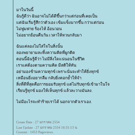
มาในวันนี้
ฉันรู้ดีว่า ฉันอาจไม่ได้ดีขึ้นกว่าแต่ก่อนที่เคยเป็น
ต่ฉันเริ่มรู้สึกว่าตัวเอง เข้มแข็งมากขึ้น กว่าแต่ก่อน
ไม่ฟูมฟาย ร้องไห้ อ้อนวอน
ไม่อยากย้อนคืนวัน เวลาให้หวนกลับมา
ฉันแค่ลองไม่ใส่ใจในสิ่งนั้น
ลองพยายามละทิ้งความคิดที่ผูกติด
ตอนนี้ฉันรู้ดีว่า ไม่มีสิ่งใดแน่นอนในชีวิต
เราแค่ต้องตามความคิด มีสติให้ทัน
อย่ามองข้ามความทุกข์ เพราะนั่นจะทำให้ยิ่งทุกข์
เหมือนยิ่งอยากลืม กลับยิ่งตอกย้ำให้จำ
สิ่งที่ดีที่สุดคือการยอมรับทุกข์ แต่ไม่รับทุกข์เข้ามาในใจ
เรียนรู้ทุกข์ มองให้เห็นทุกข์ แล้วละวางมันลง.
ไม่มีอะไรจะทำร้ายเราได้ นอกจากตัวเราเอง.
Create Date : 27 มกราคม 2554
Last Update : 27 มกราคม 2554 16:31:13 น.
Counter : 1453 Pageviews.