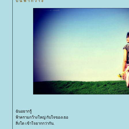
บ น ฟ้ า ก ว้ า ง
ฉันอยากรู้
ฟ้าครามกว้างใหญ่ กับใจของเธอ
สิ่งใด เข้าใจยากกว่ากัน.