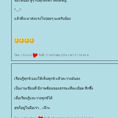
ขอให้น้อง สู้ๆ กับทุกสิ่งที่กำลังเผชิญ
^__^
ล้วพี่จะมาส่งแรงใจบ่อยๆ นะครับน้อง
ดย:
กลิ่นดอ
วันที่: 27 มกราคม 2554 เวลา:17:34:49 น.
เรียนรู้ทุกข์ มองให้เห็นทุกข์ แล้วละวางมันลง.
เป็นงานเขียนที่ มีภาพซ้อนของธรรมะที่ละเมียด ลึกซึ้ง
เมื่อเรียนรู้และวางทุกข์ได้
สุขก็อยู่ในมือเรา.....เน๊าะ