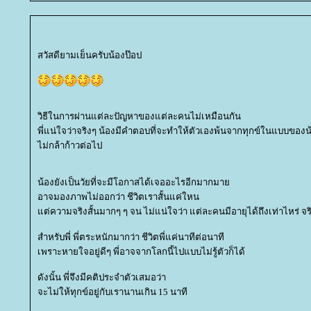
สวัสดียามเย็นครับน้องป๊อป
วิธีในการผ่านแต่ละปัญหาของแต่ละคนไม่เหมือนกัน
พี่แน่ใจว่าจริงๆ น้องมีคำตอบที่จะทำให้ตัวเองพ้นจากทุกข์ในแบบของน
ไม่กล้าก้าวต่อไป
น้องยังเป็นวัยที่จะมีโอกาสได้เจออะไรอีกมากมา
อาจมองภาพไม่ออกว่า ชีวิตเราสั้นแค่ใหน
ต่ความจริงสั้นมากๆ ๆ จน ไม่แน่ใจว่า แต่ละคนมีอายุได้ถึงเท่าไหร่ จร
สำหรับพี่ พี่ตระหนักมากว่า ชีวิตพี่แค่นาทีต่อนาที
เพราะหายใจอยู่ดีๆ พี่อาจจากโลกนี้ไปแบบไม่รู้ตัวก็ได้
ดังนั้น พี่จึงมีคติประจำตัวเสมอว่า
จะไม่ให้ทุกข์อยู่กับเรานานเกิน 15 นาที