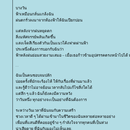
บางวัน
ฟ้าเหมือนกลั่นแกล้งฉัน
ฝนตกรั่วลงมาจากท้องฟ้าให้ฉันเปียกปอน
ต่หลังจากฝนหยุดตก
สิ่งมหัศจรรย์พลันเกิดขึ้น
สงเจ็ดสีเรียงตัวกันเป็นแนวโค้งฟาดผ่านฟ้า
ประหนึ่งต้องการบอกกับฉันว่า
ฟ้าหลังฝนย่อมสวยงามเสมอ – เมื่อเธอก้าวข้ามอุปสรรคตรงหน้าไปได้ ท
. .
ฉันเป็นคนชอบจมปลัก
บ่อยครั้งที่มักจะร้องไห้ ให้กับเรื่องที่ผ่านมาแล้ว
ละรู้ดีว่าไม่อาจย้อนเวลากลับไปแก้ไขสิ่งใดได้
ต่ลึก ๆ แล้ว ฉันก็ยังคงมีความหวัง
ว่าวันหนึ่ง ทุกอย่างจะเป็นอย่างที่ฉันต้องการ
ระหว่างวันเวลาที่ฉันจมกับความเศร้า
ช่วงเวลาดี ๆ ได้ผ่านเข้ามาในชีวิตของฉันหลายต่อหลายอย่าง
เพื่อนที่แสนดีที่คอยอยู่ข้าง ๆ กำลังใจจากทุกคนที่เป็นห่วง
น่าเสียดาย ที่ฉันกับมองไม่เห็นเลย.