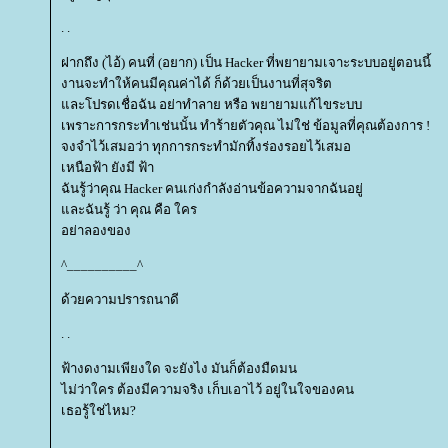
. .
ฝากถึง (ไอ้) คนที่ (อยาก) เป็น Hacker ที่พยายามเจาะระบบอยู่ตอนนี้
งานจะทำให้คนมีคุณค่าได้ ก็ด้วยเป็นงานที่สุจริต
ละโปรดเชื่อฉัน อย่าทำลาย หรือ พยายามแก้ไขระบบ
เพราะการกระทำเช่นนั้น ทำร้ายตัวคุณ ไม่ใช่ ข้อมูลที่คุณต้องการ !
จงจำไว้เสมอว่า ทุกการกระทำมักทิ้งร่องรอยไว้เสมอ
เหนือฟ้า ยังมี ฟ้า
ฉันรู้ว่าคุณ Hacker คนเก่งกำลังอ่านข้อความจากฉันอยู่
ละฉันรู้ ว่า คุณ คือ ใคร
อย่าลองของ
^__________^
ด้วยความปรารถนาดี
. .
ฟ้างดงามเพียงใด จะยังไง มันก็ต้องมืดมน
ไม่ว่าใคร ต้องมีความจริง เก็บเอาไว้ อยู่ในใจของคน
เธอรู้ใช่ไหม?