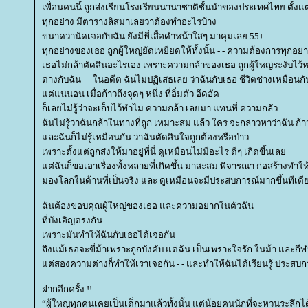
เพื่อนคนนี้ ถูกส่งเรียนโรงเรียนนานาชาติชั้นนำของประเทศไทย ตั้งแต่เ
ทุกอย่าง มีตารางลิสมาเลยว่าต้องทำอะไรบ้าง
ขนาดว่านัดเจอกับฉัน ยังมีพี่เสื้อดำหน้าใสๆ มาคุมเลย 55+
ทุกอย่างของเธอ ถูกผู้ใหญ่ยัดเหยียดให้ทั้งนั้น - - ความต้องการทุกอย
เธอไม่กล้าตัดสินอะไรเอง เพราะความกล้าของเธอ ถูกผู้ใหญ่ระงับไว้
ต่างกับฉัน - - ในอดีต ฉันไม่ปฏิเสธเลย ว่าฉันกับเธอ ชีวิตช่างเหมือนกั
ต่แน่นอน เมื่อก้าวถึงจุดๆ หนึ่ง ที่อิ่มตัว อึดอัด
ก็เลยไม่รู้ว่าจะเก็บไว้ทำไม ความกล้า เลยมา แทนที่ ความกลัว
ฉันไม่รู้ว่าฉันกล้าในทางที่ถูก เหมาะสม แล้ว ใคร จะกล่าวหาว่าฉัน ก้า
ละฉันก็ไม่รู้เหมือนกัน ว่าฉันตัดสินใจถูกต้องหรือป่าว
เพราะตั้งแต่ถูกส่งให้มาอยู่ที่นี่ ดูเหมือนไม่มีอะไร ดีๆ เกิดขึ้นเล
ต่ฉันก็ขอเอาเรื่องทั้งหลายที่เกิดขึ้น มาสะสม พิจารณา ก่อสร้างทำให้
มองโลกในด้านที่เป็นจริง และ ดูเหมือนจะมีประสบการณ์มากขึ้นทีเดี
ฉันต้องขอบคุณผู้ใหญ่ของเธอ และความอยากในตัวฉัน
ที่บังเอิญตรงกัน
เพราะมันทำให้ฉันกับเธอได้เจอกัน
ถึงแม้เธอจะขี่ม้าเพราะถูกบังคับ แต่ฉัน เป็นเพราะใจรัก ในม้า และกีฬ
ต่สองความต่างก็ทำให้เราเจอกัน - - และทำให้ฉันได้เรียนรู้ ประสบก
ฝากอีกครั้ง !!
“ผู้ใหญ่ทุกคนเคยเป็นเด็กมาแล้วทั้งนั้น แต่น้อยคนนักที่จะหวนระลึกได