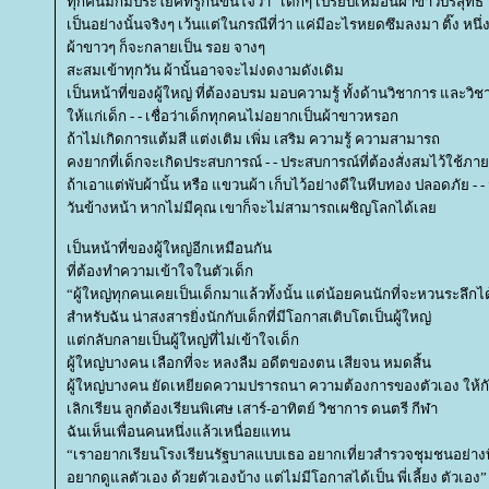
ทุกคนมักมีประโยคที่รู้กันขึ้นใจว่า “เด็กๆ เปรียบเหมือนผ้าขาวบริสุทธิ์
เป็นอย่างนั้นจริงๆ เว้นแต่ในกรณีที่ว่า แค่มีอะไรหยดซึมลงมา ติ๊ง หนึ่
ผ้าขาวๆ ก็จะกลายเป็น รอย จางๆ
สะสมเข้าทุกวัน ผ้านั้นอาจจะไม่งดงามดังเดิม
เป็นหน้าที่ของผู้ใหญ่ ที่ต้องอบรม มอบความรู้ ทั้งด้านวิชาการ และวิ
ห้แก่เด็ก - - เชื่อว่าเด็กทุกคนไม่อยากเป็นผ้าขาวหรอก
ถ้าไม่เกิดการแต้มสี แต่งเติม เพิ่ม เสริม ความรู้ ความสามารถ
คงยากที่เด็กจะเกิดประสบการณ์ - - ประสบการณ์ที่ต้องสั่งสมไว้ใช้ภ
ถ้าเอาแต่พับผ้านั้น หรือ แขวนผ้า เก็บไว้อย่างดีในหีบทอง ปลอดภัย - - 
วันข้างหน้า หากไม่มีคุณ เขาก็จะไม่สามารถเผชิญโลกได้เล
เป็นหน้าที่ของผู้ใหญ่อีกเหมือนกัน
ที่ต้องทำความเข้าใจในตัวเด็ก
“ผู้ใหญ่ทุกคนเคยเป็นเด็กมาแล้วทั้งนั้น แต่น้อยคนนักที่จะหวนระลึกได
สำหรับฉัน น่าสงสารยิ่งนักกับเด็กที่มีโอกาสเติบโตเป็นผู้ใหญ่
ต่กลับกลายเป็นผู้ใหญ่ที่ไม่เข้าใจเด็ก
ผู้ใหญ่บางคน เลือกที่จะ หลงลืม อดีตของตน เสียจน หมดสิ้น
ผู้ใหญ่บางคน ยัดเหยียดความปรารถนา ความต้องการของตัวเอง ให้กั
เลิกเรียน ลูกต้องเรียนพิเศษ เสาร์-อาทิตย์ วิชาการ ดนตรี กีฬา
ฉันเห็นเพื่อนคนหนึ่งแล้วเหนื่อยแทน
“เราอยากเรียนโรงเรียนรัฐบาลแบบเธอ อยากเที่ยวสำรวจชุมชนอย่างที่
อยากดูแลตัวเอง ด้วยตัวเองบ้าง แต่ไม่มีโอกาสได้เป็น พี่เลี้ยง ตัวเอง”