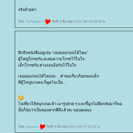
จริงด้วยค่า
ดย:
เกิตมะนาว
วันที่: 9 มีนาคม 2553 เวลา:16:36:58 น.
นึกถึงหนังสืออยู่เล่ม "เธอยอมก่อนได้ไหม"
ผู้ใหญ่โกรธกัน สะสมความโกรธไว้ในใจ
เด็กโกรธกัน ต่างงอนง้อกันไว้ในใจ
เธอยอมก่อนได้ไหมล่ะ ... คำขอเกี่ยวก้อยของเด็ก
ที่ผู้ใหญ่บางคน ก็พูดไม่เป็น ..
ไปเที่ยวให้สนุกเถอะจ้า เอารูปสวย ๆ และขี้มูกไม่ยืดกลับมาก็พอ
นั้นก็นับว่าเป็นของฝากที่ดีแล้วล่ะ ขอบคุณนะ
ดย:
inmemoir
วันที่: 9 มีนาคม 2553 เวลา:17:02:35 น.