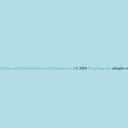
Pantip.com
|
PantipMarket.com
|
Pantown.com
| © 2004
BlogGang.com
allrights 