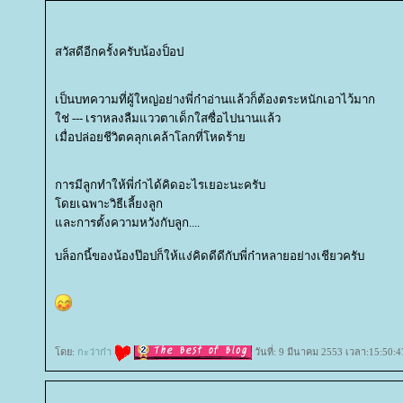
สวัสดีอีกครั้งครับน้องป็อป
เป็นบทความที่ผู้ใหญ่อย่างพี่ก๋าอ่านแล้วก็ต้องตระหนักเอาไว้มาก
ช่ --- เราหลงลืมแววตาเด็กใสซื่อไปนานแล้ว
เมื่อปล่อยชีวิตคลุกเคล้าโลกที่โหดร้า
การมีลูกทำให้พี่ก๋าได้คิดอะไรเยอะนะครับ
ดยเฉพาะวิธีเลี้ยงลูก
ละการตั้งความหวังกับลูก....
บล็อกนี้ของน้องป๊อปก็ให้แง่คิดดีดีกับพี่ก๋าหลายอย่างเชียวครับ
ดย:
กะว่าก๋า
วันที่: 9 มีนาคม 2553 เวลา:15:50:4