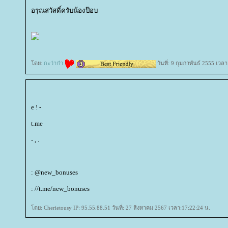
อรุณสวัสดิ์ครับน้องป๊อบ
ดย:
กะว่าก๋า
วันที่: 9 กุมภาพันธ์ 2555 เวลา
e ! -
t.me
- , .
: @new_bonuses
: //t.me/new_bonuses
ดย: Cherietousy IP: 95.55.88.51 วันที่: 27 สิงหาคม 2567 เวลา:17:22:24 น.