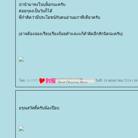
น่านำมาลงในบล็อกนะครับ
ค่อยๆลงเป็นวันก็ได้
พี่ก๋าคิดว่ามีประโยชน์กับคนอ่านมกาทีเดียวครับ
(อาจต้องลองเรียบเรียงถ้อยคำและแก้คำผิดอีกสักนิดน่ะครับ)
ดย:
กะว่าก๋า
วันที่: 14 พฤษภาคม 2554 เวล
อรุณสวัสดิ์ครับน้องป๊อบ