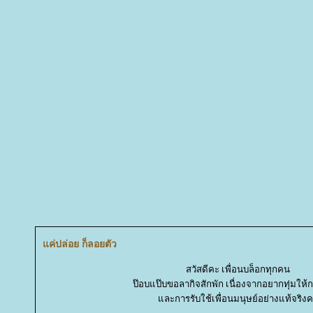
ค่ปล่อย ก็ลอยตัว
สวัสดีคะ เพื่อนบล็อกทุกคน
ป๊อบแป๊บขอลากิจสักพัก เนื่องจากอยากทุ่มให้
ละการรับใช้เพื่อนมนุษย์อย่างแท้จริง