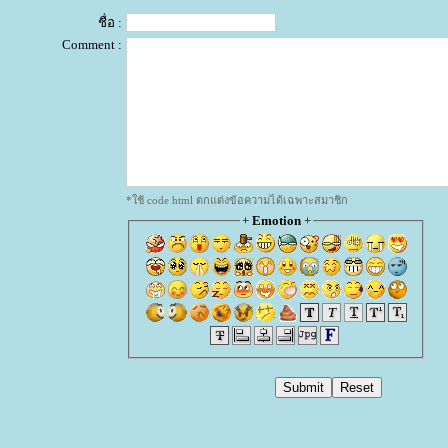
ชื่อ :
Comment :
*ใช้ code html ตกแต่งข้อความได้เฉพาะสมาชิก
+
Emotion
+