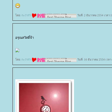
ดย:
กะว่าก๋า
วันที่: 2 ธันวาคม 2554 เวลา:
อรุณสวัสดิ์จ้า
ดย:
กะว่าก๋า
วันที่: 16 ธันวาคม 2554 เวลา