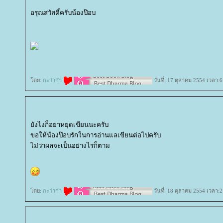
อรุณสวัสดิ์ครับน้องป๊อบ
ดย:
กะว่าก๋า
วันที่: 17 ตุลาคม 2554 เวลา:6
ังไงก็อย่าหยุดเขียนนะครับ
ขอให้น้องป๊อบรักในการอ่านแลเขียนต่อไปครับ
ไม่ว่าผลจะเป็นอย่างไรก็ตาม
ดย:
กะว่าก๋า
วันที่: 18 ตุลาคม 2554 เวลา: