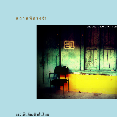
ส ถ า น ที่ ท ร ง จำ
เธอเห็นท้องฟ้านั่นไหม