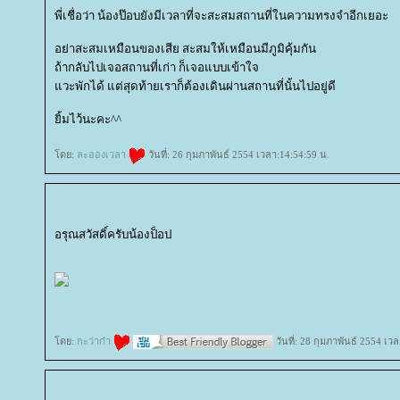
พี่เชื่อว่า น้องป๊อบยังมีเวลาที่จะสะสมสถานที่ในความทรงจำอีกเยอะ
อย่าสะสมเหมือนของเสีย สะสมให้เหมือนมีภูมิคุ้มกัน
ถ้ากลับไปเจอสถานที่เก่า ก็เจอแบบเข้าใจ
วะพักได้ แต่สุดท้ายเราก็ต้องเดินผ่านสถานที่นั้นไปอยู่ดี
ิ้มไว้นะคะ^^
ดย:
ละอองเวลา
วันที่: 26 กุมภาพันธ์ 2554 เวลา:14:54:59 น.
อรุณสวัสดิ์ครับน้องป็อป
ดย:
กะว่าก๋า
วันที่: 28 กุมภาพันธ์ 2554 เว