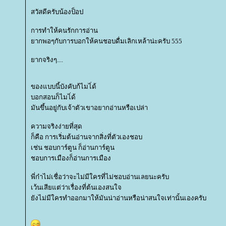
สวัสดีครับน้องป็อป
การทำให้คนรักการอ่าน
ากพอๆกับการบอกให้คนชอบดื่มเลิกเหล้าน่ะครับ 555
ากจริงๆ....
ของแบบนี้บังคับก้ไมไ่ด้
บอกสอนก็ไมไ่ด้
มันขึ้นอยู่กับเจ้าตัวเขาอยากอ่านหรือเปล่า
ความจริงง่ายที่สุด
ก็คือ การเริ่มต้นอ่านจากสิ่งที่ตัวเองชอบ
เช่น ชอบการ์ตูน ก็อ่านการ์ตูน
ชอบการเมืองก็อ่านการเมือง
พี่ก๋าไม่เชื่อว่าจะไม่มีใครที่ไม่ชอบอ่านเลยนะครับ
เว้นเสียแต่ว่าเรื่องที่ต้นเองสนใจ
ังไม่มีใครทำออกมาให้มันน่าอ่านหรือน่าสนใจเท่านั้นเองครับ