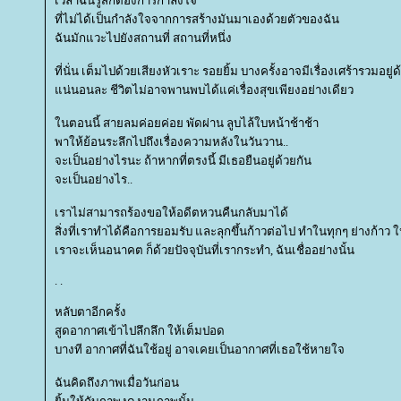
เวลาฉันรู้สึกต้องการกำลังใจ
ที่ไม่ได้เป็นกำลังใจจากการสร้างมันมาเองด้วยตัวของฉัน
ฉันมักแวะไปยังสถานที่ สถานที่หนึ่ง
ที่นั่น เต็มไปด้วยเสียงหัวเราะ รอยยิ้ม บางครั้งอาจมีเรื่องเศร้ารวมอยู่
น่นอนละ ชีวิตไม่อาจพานพบได้แค่เรื่องสุขเพียงอย่างเดียว
นตอนนี้ สายลมค่อยค่อย พัดผ่าน ลูบไล้ใบหน้าช้าช้า
พาให้ย้อนระลึกไปถึงเรื่องความหลังในวันวาน..
จะเป็นอย่างไรนะ ถ้าหากที่ตรงนี้ มีเธอยืนอยู่ด้วยกัน
จะเป็นอย่างไร..
เราไม่สามารถร้องขอให้อดีตหวนคืนกลับมาได้
สิ่งที่เราทำได้คือการยอมรับ และลุกขึ้นก้าวต่อไป ทำในทุกๆ ย่างก้าว ให้
เราจะเห็นอนาคต ก็ด้วยปัจจุบันที่เรากระทำ, ฉันเชื่ออย่างนั้น
. .
หลับตาอีกครั้ง
สูดอากาศเข้าไปลึกลึก ให้เต็มปอด
บางที อากาศที่ฉันใช้อยู่ อาจเคยเป็นอากาศที่เธอใช้หายใจ
ฉันคิดถึงภาพเมื่อวันก่อน