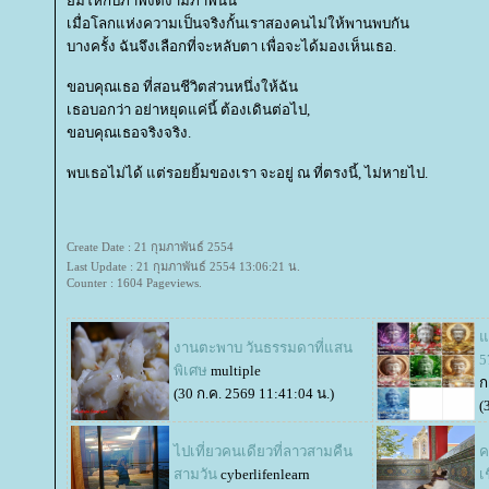
ิ้มให้กับภาพงดงามภาพนั้น
เมื่อโลกแห่งความเป็นจริงกั้นเราสองคนไม่ให้พานพบกัน
บางครั้ง ฉันจึงเลือกที่จะหลับตา เพื่อจะได้มองเห็นเธอ.
ขอบคุณเธอ ที่สอนชีวิตส่วนหนึ่งให้ฉัน
เธอบอกว่า อย่าหยุดแค่นี้ ต้องเดินต่อไป,
ขอบคุณเธอจริงจริง.
พบเธอไม่ได้ แต่รอยยิ้มของเรา จะอยู่ ณ ที่ตรงนี้, ไม่หายไป.
Create Date : 21 กุมภาพันธ์ 2554
Last Update : 21 กุมภาพันธ์ 2554 13:06:21 น.
Counter : 1604 Pageviews.
จ
งานตะพาบ วันธรรมดาที่แสน
5
พิเศษ
multiple
ก
(30 ก.ค. 2569 11:41:04 น.)
(
ไปเที่ยวคนเดียวที่ลาวสามคืน
ค
สามวัน
cyberlifenlearn
เ