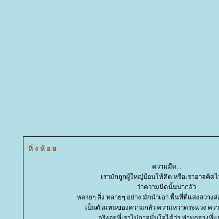
หิ่ ง ห้ อ
ความมืด. .
เรามักถูกผู้ใหญ่ป้อนให้คิด หรือเราอาจคิด
ว่าความมืดนั้นน่ากลัว
หลายๆ สิ่ง หลายๆ อย่าง มักนำเอา พื้นที่ที่แสงสว่างส่
เป็นตัวแทนของความกลัว ความหวาดระแวง ความ
จริงอยู่ที่เราไม่อาจมั่นใจได้ว่า ท่ามกลางที่แห