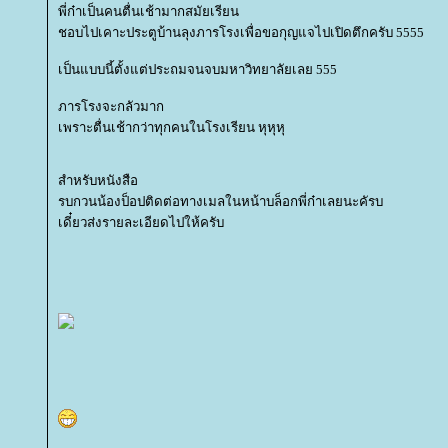
พี่ก๋าเป็นคนตื่นเช้ามากสมัยเรียน
ชอบไปเคาะประตูบ้านลุงภารโรงเพื่อขอกุญแจไปเปิดตึกครับ 5555
เป็นแบบนี้ตั้งแต่ประถมจนจบมหาวิทยาลัยเลย 555
ภารโรงจะกลัวมาก
เพราะตื่นเช้ากว่าทุกคนในโรงเรียน หุหุหุ
สำหรับหนังสือ
รบกวนน้องป็อปติดต่อทางเมลในหน้าบล็อกพี่ก๋าเลยนะคัรบ
เดี๋ยวส่งรายละเอียดไปให้ครับ