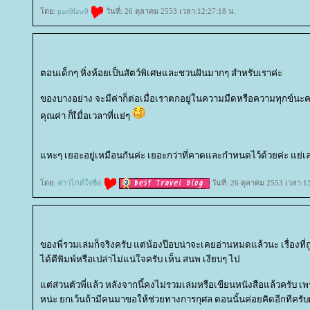
ดย:
pao9law9
วันที่: 26 ตุลาคม 2553 เวลา:12:27:18 น.
ตอนเด็กๆ หิ่งห้อยเป็นสัตว์พิเศษและชวนฝันมากๆ สำหรับเราค่ะ
ของบางอย่าง จะมีค่าก็ต่อเมื่อเราตกอยู่ในความมืดหรือความทุกข์นะคะ เ
คุณค่า ก็เืมื่อเวลาที่แย่ๆ
หะๆ เยอะอยู่เหมือนกันค่ะ เยอะกว่าที่คาดและกำหนดไว้ด้วยค่ะ แย่เ
ดย:
สาวไกด์ใจซื่อ
วันที่: 26 ตุลาคม 2553 เวลา:1
ของพี่รวมเล่มก็จริงครับ แต่น้องป๊อบน่าจะเคยอ่านหมดแล้วนะ เรื่องที
ได้ตีพิมพ์หรือเปล่าไม่แน่ใจครับ เห็น สนพ เงียบๆ ไป
ต่ส่วนตัวพี่แล้ว หลังจากนี้คงไม่รวมเล่มหรือเขียนหนังสือแล้วครับ เ
หน่ะ ยกเว้นถ้ามีคนมาขอให้ช่วยทางการกุศล ตอนนั้นค่อยคิดอีกทีครั