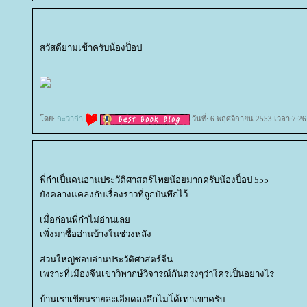
สวัสดียามเช้าครับน้องป็อป
ดย:
กะว่าก๋า
วันที่: 6 พฤศจิกายน 2553 เวลา:7:26
พี่ก๋าเป็นคนอ่านประวัติศาสตร์ไทยน้อยมากครับน้องป็อป 555
ังคลางแคลงกับเรื่องราวที่ถูกบันทึกไว้
เมื่อก่อนพี่ก๋าไม่อ่านเล
เพิ่งมาซื้ออ่านบ้างในช่วงหลัง
ส่วนใหญ่ชอบอ่านประวัติศาสตร์จีน
เพราะที่เมืองจีนเขาวิพากษ์วิจารณ์กันตรงๆว่าใครเป็นอย่างไร
บ้านเราเขียนรายละเอียดลงลึกไมไ่ด้เท่าเขาครับ