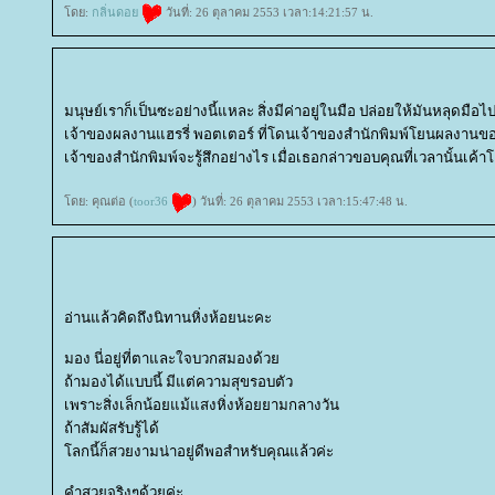
ดย:
กลิ่นดอ
วันที่: 26 ตุลาคม 2553 เวลา:14:21:57 น.
มนุษย์เราก็เป็นซะอย่างนี้แหละ สิ่งมีค่าอยู่ในมือ ปล่อยให้มันหลุดมือไป
เจ้าของผลงานแฮรรี่ พอตเตอร์ ที่โดนเจ้าของสำนักพิมพ์โยนผลงานของเ
เจ้าของสำนักพิมพ์จะรู้สึกอย่างไร เมื่อเธอกล่าวขอบคุณที่เวลานั้นเ
ดย: คุณต่อ (
toor36
) วันที่: 26 ตุลาคม 2553 เวลา:15:47:48 น.
อ่านแล้วคิดถึงนิทานหิ่งห้อยนะคะ
มอง นี่อยู่ที่ตาและใจบวกสมองด้ว
ถ้ามองได้แบบนี้ มีแต่ความสุขรอบตัว
เพราะสิ่งเล็กน้อยแม้แสงหิ่งห้อยยามกลางวัน
ถ้าสัมผัสรับรู้ได้
ลกนี้ก็สวยงามน่าอยู่ดีพอสำหรับคุณแล้วค่ะ
คำสวยจริงๆด้วยค่ะ