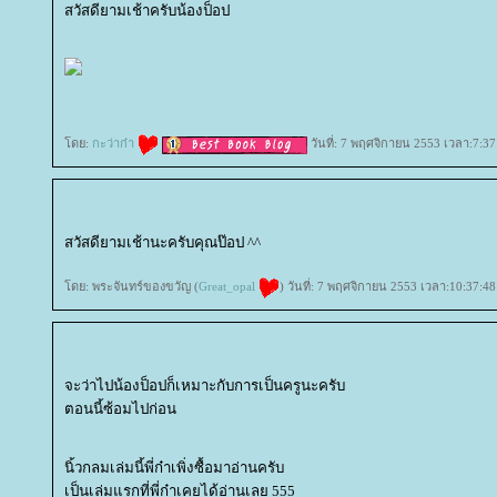
สวัสดียามเช้าครับน้องป็อป
ดย:
กะว่าก๋า
วันที่: 7 พฤศจิกายน 2553 เวลา:7:37
สวัสดียามเช้านะครับคุณป๊อป ^^
ดย: พระจันทร์ของขวัญ (
Great_opal
) วันที่: 7 พฤศจิกายน 2553 เวลา:10:37:48
จะว่าไปน้องป็อปก็เหมาะกับการเป็นครูนะครับ
ตอนนี้ซ้อมไปก่อน
นิ้วกลมเล่มนี้พี่ก๋าเพิ่งซื้อมาอ่านครับ
เป็นเล่มแรกที่พี่ก๋าเคยได้อ่านเลย 555