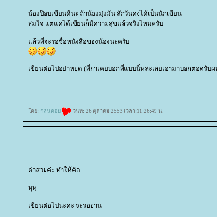
น้องป๊อบเขียนดีนะ ถ้าน้องมุ่งมัน สักวันคงได้เป็นนักเขียน
สมใจ แต่แค่ได้เขียนก็มีความสุขแล้วจริงไหมครับ
ล้วพี่จะรอซื้อหนังสือของน้องนะครับ
เขียนต่อไปอย่าหยุด (พี่ก๋าเคยบอกพี่แบบนี้หล่ะเลยเอามาบอกต่อครับผ
ดย:
กลิ่นดอ
วันที่: 26 ตุลาคม 2553 เวลา:11:26:49 น.
คำสวยค่ะ ทำให้คิด
หุหุ
เขียนต่อไปนะคะ จะรออ่าน