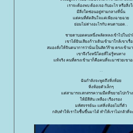
เราจะต้องพบ ต้องเจอ กับอะไร หรือสิ่ง
มีสิ่งใดซ่อนอยู่ท่ามกลางที่นั้น
ต่คนที่ตัดสินใจแค่เพียงฉายฉว
่อมไม่ต่างอะไรกับ คนตาบอด. .
ชายตาบอดคนหนึ่งพลัดหลงเข้าไปในป่าล
เขาได้ยินเสียงก้าวเดินเข้ามาใกล้เขาเรื่
สมองสั่งให้จินตนาการว่านั่นเป็นสัตว์ร้าย ตรงเข้า
เขาจึงวิ่งหนีโดยที่ไม่รู้หนทาง
ท้จริง คนที่ตรงเข้ามาก็คือคนที่จะมาช่วยเขา
. .
ฉันกำลังจะพูดถึงหิ่งห้อ
หิ่งห้อยตัวเล็กๆ
ต่สามารถเสกสรรความมืดที่ขยายไปกว้าง
ห้มีสีสัน เหลือง เรืองรอง
มหัศจรรย์นะ แค่หิ่งห้อยไม่กี่ตัว
กลับทำให้เราใจชื้นขึ้นมาได้ ทำให้เราไม่กลัวที่จ