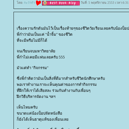
ดย:
กะว่าก๋า
วันที่: 5 พฤศจิกายน 2553 เวลา:6:31
เรื่องความรักดันมันไว้เป็นเรื่องท้ายๆของชีวิตวัยเรียนเลยครับน้องป็อป
พี่ก๋าว่ามันเป็นแค่ "น้ำจิ้ม" ของชีวิต
ที่จะมีหรือไม่มีก็ได้
จนเรียนจบมหาวิทยาลั
พี่ก๋าไม่เคยมีแฟนเลยครับ 555
มัวแต่ทำ "กิจกรรม"
ซึ่งพี่ก๋าคิดว่ามันเป็นสิ่งที่ดีมากสำหรับชีวิตนักศึกษาครับ
พอเราทำงานเราจะเห็นคุณค่าของการทำกิจกรรม
ที่ฝึกให้เราได้เสียสละ ร่วมกันทำงานกับเพื่อนๆ
ฝึกวิธีบริหารจัดงาน ฯลฯ
เห็นไหมครับ
ขนาดแค่น้องป็อปจัดหนังสือ
ก็ยังได้เห็นธาตุแท้ของเพื่อนเล