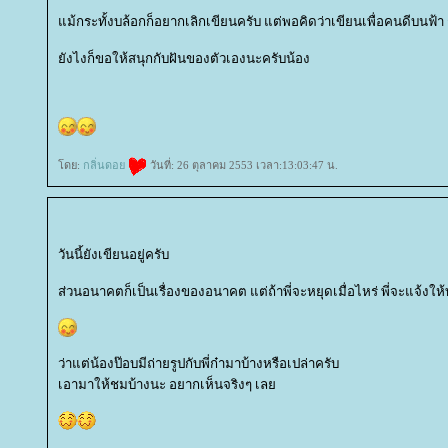
ม้กระทั้งบล้อกก็อยากเลิกเขียนครับ แต่พอคิดว่าเขียนเพื่อคนดีบนฟ้า 
ังไงก็ขอให้สนุกกับฝันของตัวเองนะครับน้อง
ดย:
กลิ่นดอ
วันที่: 26 ตุลาคม 2553 เวลา:13:03:47 น.
วันนี้ยังเขียนอยู่ครับ
ส่วนอนาคตก็เป็นเรื่องของอนาคต แต่ถ้าพี่จะหยุดเมื่อไหร่ พี่จะแจ้งให
ว่าแต่น้องป๊อบมีถ่ายรูปกับพี่ก๋ามาบ้างหรือเปล่าครับ
เอามาให้ชมบ้างนะ อยากเห็นจริงๆ เล