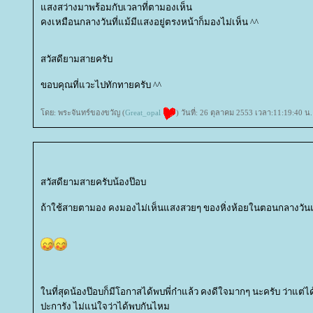
สงสว่างมาพร้อมกับเวลาที่ตามองเห็น
คงเหมือนกลางวันที่แม้มีแสงอยู่ตรงหน้าก็มองไม่เห็น ^^
สวัสดียามสายครับ
ขอบคุณที่แวะไปทักทายครับ ^^
ดย: พระจันทร์ของขวัญ (
Great_opal
) วันที่: 26 ตุลาคม 2553 เวลา:11:19:40 น.
สวัสดียามสายครับน้องป๊อบ
ถ้าใช้สายตามอง คงมองไม่เห็นแสงสวยๆ ของหิ่งห้อยในตอนกลางวันแ
นที่สุดน้องป๊อบก็มีโอกาสได้พบพี่ก๋าแล้ว คงดีใจมากๆ นะครับ ว่าแต่ได้
ปะการัง ไม่แน่ใจว่าได้พบกันไหม