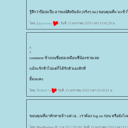
รู้สึกว่าป๊อปแป๊บ อารมณ์ศิลปินจัง (จริงๆ นะ) ขอบคุณที่แวะเข้
ดย: jj (
junesany
) วันที่: 15 มกราคม 2553 เวลา:13:42:29 น.
^
^
comment ข้างบนชื่อย่อเหมือนชื่น้องชายเล
ม้จะรักช้าไปแต่ก็ได้รักตัวเองสักที
ิ้มนะคะ
ดย:
ลั่นทมขาว
วันที่: 15 มกราคม 2553 เวลา:15:10:21 น.
ขอบคุณที่มาทักทายจ้า แต่ เอ... เราต้อง log on ก่อน หรือยังไง
ดย: BlueMonkey IP: 124.157.129.101 วันที่: 15 มกราคม 2553 เวลา:15: