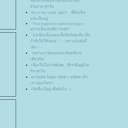
ขอให้โลกหมุนไปพร้อมกับวันที่
สวยงาม ทุกวัน
Joy to the world, right? . . ที่ฉันเห็น
ละเป็นอยู่
“Your happiness makes me happy -
อยากเห็นเธอมีความสุข”
“จงเข้มแข็งเสมอ ยิ้มรับกับทุกสิ่ง เป็น
กำลังใจให้เสมอ” - - - เพราะฉันยังมี
เธอ - - -
"เพราะเรายังมองพระจันทร์ดวง
เดียวกัน"
เนื่องในโอกาสพิเศษ... ที่เรามีอยู่ด้ว
กัน ทุกวัน
ความสุข-วันสุข \\อัตตา- อนัตตา ตัว
เรา ของใคร?//
เกิดขึ้น มีอยู่ เพื่อดับไป : )