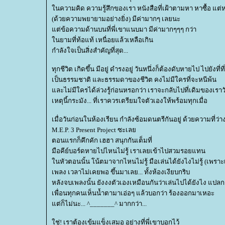
นความคิด ความรู้สึกของเรา หนังสือที่เฝ้าตามหา หาซื้อ แต่ห
(ด้วยความพยายามอย่างยิ่ง) มีค่ามากๆ เลยนะ
ต่ข้อความด้านบนที่พี่เขาแนบมา มีค่ามากๆๆๆ กว่า
นยามที่ท้อแท้ เหนื่อยแล้วเหลือเกิน
กำลังใจเป็นสิ่งสำคัญที่สุด...
ทุกชีวิต เกิดขึ้น มีอยู่ ดำรงอยู่ วันหนึ่งก็ต้องดับหายไป ไปยังท
เป็นธรรมชาติ และธรรมดาของชีวิต คงไม่มีใครที่จะหนีพ้น
ละไม่มีใครได้ล่วงรู้ก่อนหรอกว่า เราจะกลับไปที่เดิมของเรา
เหตุนี้กระมัง... ที่เราควรเตรียมใจตัวเองให้พร้อมทุกเมื่อ
เมื่อวันก่อนในห้องเรียน กำลังซ้อมดนตรีกันอยู่ ด้วยความที่ว่
M.E.P. 3 Present Project ซะเล
ตอนแรกก็คึกคัก เฮฮา สนุกกันเต็มที่
มือคีย์บอร์ดหายไปไหนไม่รู้ เราเลยเข้าไปสวมรอยแทน
นหัวตอนนั้น โน้ตมาจากไหนไม่รู้ มือเล่นได้ยังไงไม่รู้ (เพราะเ
เพลง เวลาไม่เคยพอ ขึ้นมาเลย... ทั้งห้องเงียบกริบ
หลังจบเพลงนั้น ยังงงตัวเองเหมือนกันว่าเล่นไปได้ยังไง แปลกๆ
เพื่อนทุกคนเห็นน้ำตามาเอ่อๆ แล้วบอกว่า ร้องออกมาเหอะ
ต่ก็ไม่นะ... ^_______^ มากกว่า...
ช่! เราต้องเข้มแข็งเสมอ อย่างที่พี่เขาบอกไว้