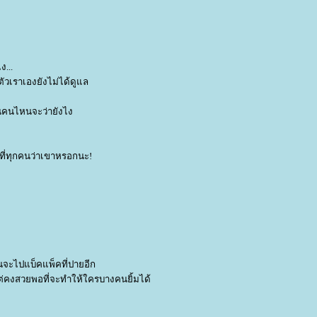
ง...
ตัวเราเองยังไม่ได้ดูแล
อนคนไหนจะว่ายังไง
างที่ทุกคนว่าเขาหรอกนะ!
นจะไปแบ็คแพ็คที่ปายอีก
ไร แต่คงสวยพอที่จะทำให้ใครบางคนยิ้มได้