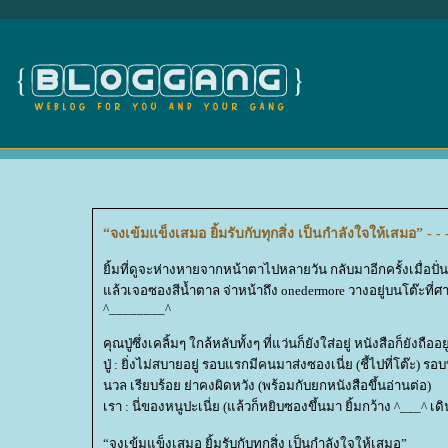
“จงเข้มแข็งเสมอ ยิ้มรับกับทุกสิ่ง เป็นกำลังใจให้เสมอ” - - 
ิ้มที่ดูจะห่างหายจากหน้าตาไปหลายวัน กลับมาอีกครั้งเมื่อปั่
ล้วเจอซองสีน้ำตาล จ่าหน้าถึง onedermore วางอยู่บนโต๊ะที่ศ
^________^
คุณปู่ซึ่งเคลิ้มๆ ใกล้หลับทั้งๆ ที่แว่นก็ยังใส่อยู่ หนังสือก็ยังถืออย
ปู่ : ยิ่งไม่สบายอยู่ รอบแรกมีคนมาส่งซองเนี่ย (ชี้ไปที่โต๊ะ) ร
นวล เรียบร้อย ย่าคงผิดหวัง (พร้อมกับยกหนังสือขึ้นอ่านต่อ)
เรา : นี่ของหนูปะเนี่ย (แล้วก็หยิบซองขึ้นมา ยิ้มกว้าง ^___^ เด
“จงเข้มแข็งเสมอ ยิ้มรับกับทุกสิ่ง เป็นกำลังใจให้เสมอ”