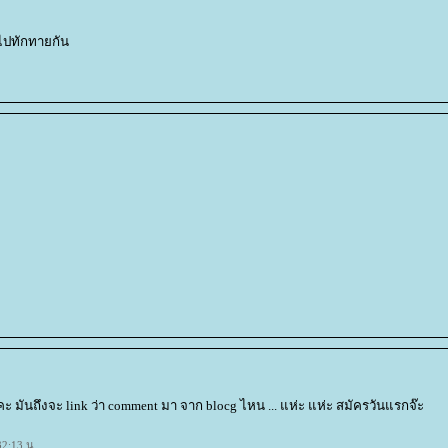
าไปทักทายกัน
คะ มันถึงจะ link ว่า comment มา จาก blocg ไหน ... แห่ะ แห่ะ สมัครวันแรกจ๊ะ
32:13 น.