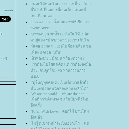
“ดอกไม้หอมในกองขยะเหม็น . . โลก
นี้ไม่ได้เป็นอย่างที่เธอเห็น แต่อยู่ที่
comments
เธอเลือกมอง”
Special Talk : สิ่งมหัศจรรย์ที่เรียกว่า
“ครอบครัว”
่ะ
บรรจงปลูก รดน้ำ เอาใจใส่ ให้ เมล็ด
พันธุ์แห่ง “มิตรภาพ” ของเรา เติบโต
พิเศษ ธรมดา :: เธอไม่ต้องเปลี่ยน ขอ
เพียง แค่เธอ "ปรับ"
569)
ฟ้าหลังฝน :: มืดม่น หรือ งดงาม ?
เราต้องไม่ใช่แค่คิด แต่เราต้องลงมือ
ทำ . . คนจุดโคม VS ท่านกรรมการ
ป.ป.ช.
“ผู้ใหญ่ทุกคนเคยเป็นเด็กมาแล้วทั้ง
นั้น แต่น้อยคนนักที่จะหวนระลึกได้”
We are the world . . We are the one
เพื่อที่การเดินทาง จะเริ่มนับหนึ่งใหม่
อีกครั้ง
To Sir With Love . . ดอกไม้ บานใหม่
อีกแล้ว
ไม่รู้วันข้างหน้าจะเป็นอย่างไร . . แต่