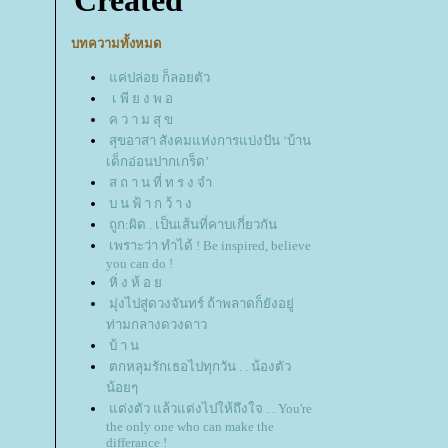
บทความทั้งหมด
ค่ปล่อย ก็ลอยตัว
เ พี ย ง พ อ
ค ว า ม สุ ข
สุขอาสา สังคมแห่งการแบ่งปัน ‘บ้าน
เด็กอ่อนปากเกร็ด’
ส ถ า น ที่ ท ร ง จำ
บ น ฟ้ า ก ว้ า ง
ถูก:ผิด . เป็นเส้นที่คาบเกี่ยวกัน
เพราะว่า ทำได้ ! Be inspired, believe
you can do !
หิ่ ง ห้ อ
มุ่งไปสู่ดวงจันทร์ ถ้าพลาดก็ยังอยู่
ท่ามกลางดวงดาว
บ้ า น
ตกหลุมรักเธอไปทุกวัน . . น้องตัว
น้อยๆ
ต่งตัว แล้วแต่งไปให้ถึงใจ . . You're
the only one who can make the
differance !