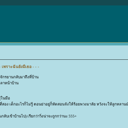
- เพราะฉันยังมีเธอ - - -
นจักรยานกลับมาถึงที่บ้าน
าลาหน้าบ้าน
ู่ในมือ
อบที่สอง เด็กอะไรก็ไม่รู้ ตอนย่าอยู่ก็หัดสอนจังให้ร้อยพวงมาลัย หวังจะให้ลูกหลานม
ินกลับเข้าบ้านไป) เรียกว่าวิ่งน่าจะถูกกว่านะ 555+