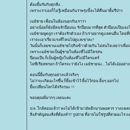
ต้องยิ้มรับกับทุกสิ่ง...
เพราะเราเองก็ไม่รู้เหมือนกันว่าพรุ่งนี้จะได้ตื่นมายิ้มรึป่าว
เมย์ชาย เพื่อนในห้องบอกกับเราว่า
อย่างน้อยก็ยังมีคนรักป๊อบนะ รักป๊อบมากที่สุด ตัวป๊อบแป๊บเองไ
เมย์ชายพูดถูก เราต้องรักตัวเอง ถ้าเราอยากดูแลคนอื่น โดยที่
เราจะเอาเรี่ยวแรงที่ไหนไปดูแลเขาละ?
วันนั้นก็เลยชวนเมย์ชายไปกินข้าวด้วยกัน ไม่สนใจเลยว่าเพื่
เพราะเมย์ชายเป็นผู้ชายในห้องที่ไม่มีใครสน
ป๊อบแป๊บ ก็เป็นผู้หญิงในห้องที่ไม่มีใครแคร์
ไม่ซีเรียสหรอก ถ้าใครจะว่ายังไง เมย์ชายน่ะ... ไม่ได้เอ๋ออย่
ตอนนี้ยิ้มกับทุกอย่างแล้วจริงๆ
ไม่ว่าจะเกิดอะไรขึ้น ก็ยิ้มเข้าไว้ ยิ้มไว้ก่อน ยิ้มๆ ออกไป
ิ้มเปลี่ยนโลกได้จริงๆนะ ^^
ขอบคุณพี่มากๆ เลยนะคะ
ป.ล. ใกล้สอบแล้ว!! คงไม่ได้เข้ามาอัพอีกนานพอควร วางแพล
สิ่งสำคัญสองสิ่งที่ต้องทำ!! รูปถ่าย ที่อาจไม่ใช่รูปที่สวยอะ