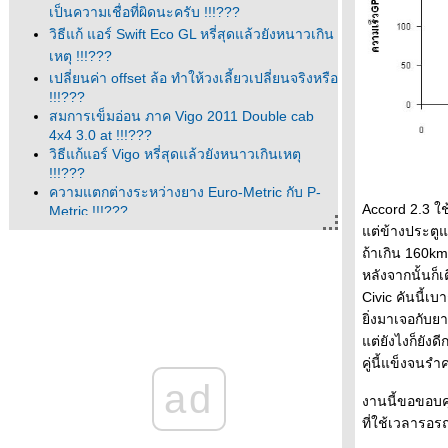
เป็นความเชื่อที่ผิดนะครับ !!!???
วิธีแก้ แอร์ Swift Eco GL หรี่สุดแล้วยังหนาวเกิน
เหตุ !!!???
เปลี่ยนค่า offset ล้อ ทำให้วงเลี้ยวเปลี่ยนจริงหรือ
!!!???
สมการเข็มอ่อน ภาค Vigo 2011 Double cab
4x4 3.0 at !!!???
วิธีแก้แอร์ Vigo หรี่สุดแล้วยังหนาวเกินเหตุ
!!!???
ความแตกต่างระหว่างยาง Euro-Metric กับ P-
Accord 2.3 ใ
Metric !!!???
Vigo มีเสียงดังจากแถวๆลิ้นชักเก็บของ ผมมีวิธี
ต่ข้างประตูแน
ก้มาบอก !!!???
ถ้าเกิน 160km
ผ่นบังโคลนหน้าของ Vigo 4x2 , Vigo
หลังจากนั้นก็
Preruner , Vigo 4x4 , Fortuner !!!???
Civic คันนี้เ
ตัวเลขน้ำหนักรถที่ประหลาดของ Toyota Vigo
ิ่งมาเจอกับย
???!!!
ต่ยังไงก็ยังด
เรื่อง Fog Lamp กับ Driving Lamp ที่คนหัวหมอ
คู่นี้แข็งจนร
ชอบเอาไปอ้างแบบผิดๆ !!!???
ad
คำแนะนำในการสลับยางจาก Bridgestone EU
งานนี้ขอขอบคุ
!!!???
ที่ใช้เวลารอร
Update ข้อมูลน้ำมันเครื่องเบนซินล่าสุด ประจำ