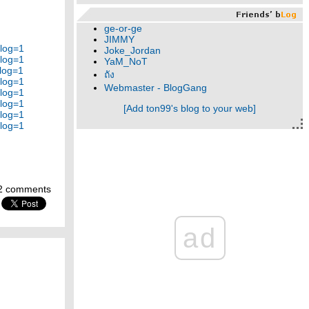
ge-or-ge
JIMMY
log=1
Joke_Jordan
log=1
YaM_NoT
log=1
ถัง
log=1
Webmaster - BlogGang
log=1
log=1
[Add ton99's blog to your web]
log=1
log=1
2 comments
ad