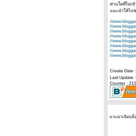
ปี 2009 !!!???
ท่านใดที่ไม่เข
ตัวอย่างวิธีใส่ไฟ Xenon ลงในโคม Halogen
นะนำให้ไปชมภ
ดยไม่ให้เป็น Xenon เถื่อน !!!???
//www.blogg
ราคา LPG ตลาดโลก ปรับราคาขึ้นแล้วนะครับ
//www.blogg
!!!???
//www.blogg
Accord98 งูเห่า ปั้มเพาเวอร์แพง ผมมีทางแก้มาบ
//www.blogg
อก !!!???
//www.blogg
//www.blogg
สรุปรายชื่อยาง ประจำปี 2008 !!!!???
//www.blogg
ติดแกสใหม่วันนี้คุ้มไม่คุ้ม มาดูกัน !!!???
//www.blogg
นิ่ม แน่น แข็ง 35,000km กับ Monroe Reflex
!!!???
Create Date 
เทียบความเร็วจาก GPS ตัว 2 จาก 2 ค่าย เพี้ยน
Last Update 
ค่ไหนมาดูกัน!!!???
Counter : 21
วิธีขับ i-VTEC ของ Civic 1.8 ให้ประหยัด !!!???
รวมข้อมูล Jazz08 เพื่อความสะดวกในการ
อ่าน!!!???
ติดแกส LPG แรงขึ้น หรือ แรงลง !!!???
i-DTEC เครื่องดีเซลรุ่นที่ 2 จาก Honda !!!???
วะมาเจิมบล็อ
i-VTEC แบบใหม่ ที่มากับ Jazz ใหม่ !!!???
หัวฉีดแต่ละค่าย มีโฉมหน้าค่าตาของโปรแกรม
เป็นยังไง มาดูกัน!!!???