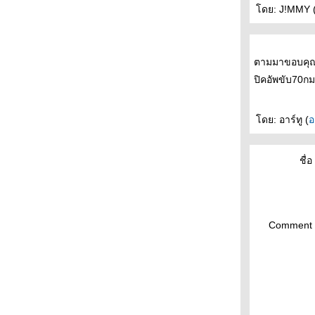
วิธีคิดเทียบอัตราสิ้นเปลืองระหว่าง น้ำมันเบนซิน
ดย: J!MMY 
- LPG - NGV !!!???
หัวเทียน Iridium ที่พวกรถซิ่งชอบใช้กัน มีอายุแค่
20,000km เท่านั้น !!!???
ตามมาขอบคุณห
ก่อนที่จะลองใช้ E20 กับรถเก่า ควรอ่านตรงนี้
เสียก่อน !!!???
ปิคอัพขับ70ก
รายงานผลทดสอบ เบนซิน, E5, E10 แบบ
ละเอียดที่สุดเท่าที่เคยเห็นมา !!!???
ดย: อาร์ทู (
อ
ไม่เชื่อก็ต้องเชื่อ AR10 หน้ากว้างกว่า GR80
จริงๆด้วย !!!???
ช้ค Civic96 กับ Civic99 ต่างกันอย่างไร !!!???
ชื่อ 
เอาสเปเซอร์รองสปริง ค่า k เปลี่ยนได้
อย่างไร???!!!
รวม Part number ของ โช้ค สปริง Civic96,99
!!!???
Comment 
น้ำมันแกสโซฮอล95 E5 ใช้ดี จบพ !!!???
สมการเข็มอ่อน ภาค Audi A6 2.4 ปี2000 !!!???
ผลทดลองลมไนโตรเจน ที่อาจจะขัดใจใคร
หลายๆคน !!!???
รงดันลมยาง ตอนขึ้นแม่แรง กับตอนจอดปกติ
ต่างกันขนาดไหน !!!???