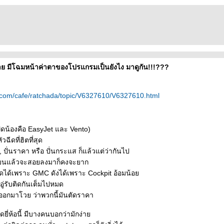
่าย มีโฉมหน้าค่าตาของโปรแกรมเป็นยังไง มาดูกัน!!!???
.com/cafe/ratchada/topic/V6327610/V6327610.html
ฝดน้องคือ EasyJet และ Vento)
วฉีดที่ฮิตที่สุด
 ปั่นราคา หรือ ปั่นกระแส ก็แล้วแต่ว่ากันไป
บนแล้วจะสอยลงมาก็คงจะยาก
ี้เกิดได้เพราะ GMC ดังได้เพราะ Cockpit อ้อมน้อ
ีอู่รับติดกันเต็มไปหมด
อกมาโวย ว่าพวกนี้มันตัดราคา
ี่ห้อนี้ มีบางคนบอกว่ามักง่า