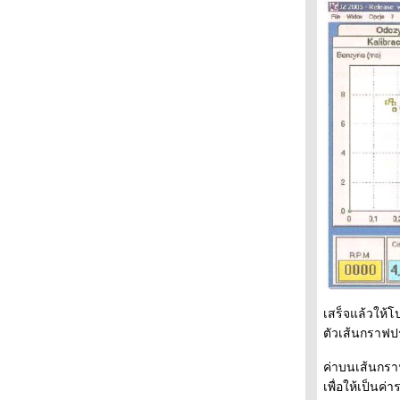
i-VTEC แบบใหม่ ที่มากับ Jazz ใหม่ !!!???
หัวฉีดแต่ละค่าย มีโฉมหน้าค่าตาของโปรแกรม
เป็นยังไง มาดูกัน!!!???
วิธีคิดเทียบอัตราสิ้นเปลืองระหว่าง น้ำมันเบนซิน
- LPG - NGV !!!???
หัวเทียน Iridium ที่พวกรถซิ่งชอบใช้กัน มีอายุแค่
20,000km เท่านั้น !!!???
ก่อนที่จะลองใช้ E20 กับรถเก่า ควรอ่านตรงนี้
เสียก่อน !!!???
รายงานผลทดสอบ เบนซิน, E5, E10 แบบ
ละเอียดที่สุดเท่าที่เคยเห็นมา !!!???
ไม่เชื่อก็ต้องเชื่อ AR10 หน้ากว้างกว่า GR80
จริงๆด้วย !!!???
ช้ค Civic96 กับ Civic99 ต่างกันอย่างไร !!!???
เอาสเปเซอร์รองสปริง ค่า k เปลี่ยนได้
อย่างไร???!!!
รวม Part number ของ โช้ค สปริง Civic96,99
เสร็จแล้วให้
!!!???
ตัวเส้นกราฟปรั
น้ำมันแกสโซฮอล95 E5 ใช้ดี จบพ !!!???
สมการเข็มอ่อน ภาค Audi A6 2.4 ปี2000 !!!???
ค่าบนเส้นกราฟ
ผลทดลองลมไนโตรเจน ที่อาจจะขัดใจใคร
เพื่อให้เป็นค