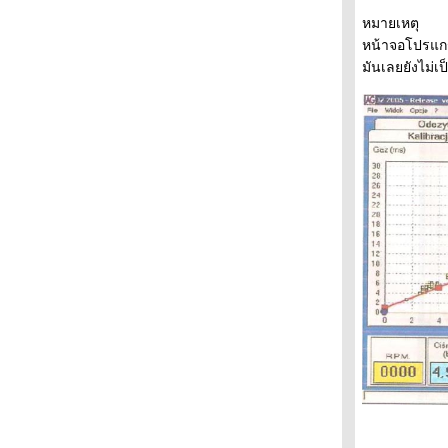
หลายๆคน !!!???
หมายเหตุ
รงดันลมยาง ตอนขึ้นแม่แรง กับตอนจอดปกติ
หน้าจอโปรแกร
ต่างกันขนาดไหน !!!???
มันเลยยังไม่
i-VTEC 3 แบบ ที่มีให้เห็นอยู่ตอนนี้ !!!???
A-VTEC ของเล่นใหม่จาก Honda !!!???
เปลี่ยนหลอดไฟหน้าแบบเดิม สว่างขึ้นจริงหรือ
เปล่ามาดูกัน!!!???
GR80 หน้ายางแคบจริงหรือเปล่า!!!???
หลอด Halogen วัตต์สูงทำไมถึงแยงตา !!!???
ผลการศึกษาพบว่าประมาณ 64.5% ของรถที่มีไฟ
ตัดหมอกจะเปิดไฟตัดหมอกซี้ซั้ว !!!???
ทดสอบอัตราสิ้นเปลือง Civic1.8 กับ Civic 2.0
!!!???
นที่สุดความจริงก็ปรากฏชัด ยางมักจะลื่นเอื้อ
อาทร กับ Civic06 !!!???
Shell 95 ปั้มไหนเติมแล้ววิ่งดี ปั้มไหนเติมแล้ววิ่ง
่ !!!???
พิสูจน์น้ำกลั่นเติมแบตเตอรี่ !!!???
เรื่องแรงม้า ม้าตัวโตม้าตัวเล็กต้องคุยให้ชัดกัน
!!!???
จับกระแสราคาน้ำมันไทย เทียบกับราคาน้ำมัน