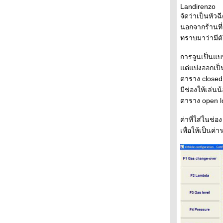
ดิบ 06-Aug !!!???
Landirenzo
สมการเข็มอ่อน ภาค Civic06 1.8S !!!???
จัดว่าเป็นหัว
สมการเข็มอ่อน ภาค Vios Tubo !!!???
นอกจากร้านที่
จับกระแสราคาน้ำมันไทย เทียบกับราคาน้ำมัน
ทราบมาว่ามีตั
ดิบ!!!???
การจูนเป็นแ
ค๊กมีค่า pH เท่าไหร่ มาดูกัน !!!???
ต่แบ่งออกเป็น
ช้คสปริงของ Civic 1.8 มันยังไงกันแน่???!!!
ตาราง closed
ผลศึกสายเลือดของ Civic 1.8 กับ 2.0 จากสอง
มีช่องให้เล่น
สำนัก !!!???
ตาราง open l
Spec ฟิล์มติดรถยนต์ในเมืองไทย เท่าที่ผมหาได้
!!!???
ค่าที่ใส่ในช่อ
สมการเข็มอ่อน ภาค Vigo Prerunner
DoubleCab !!!???
เพื่อให้เป็นค
สมการเข็มอ่อน ภาค Vios 1.5J at !!!???
Civic EK กับ ES ใครพวงมาลัยไวกว่ากัน !!!???
ราคาโคมไฟหน้า Halogen กับ Xenon ของ
Civic06 !!!???
สมการเข็มอ่อน ภาค Civic01 1.7 vti at !!!???
สมการเข็มอ่อน ภาค Civic06 2.0 !!!???
เปรียบเทียบของเล่น Civic ระหว่าง 1.8S AS กับ
1.8E AS !!!???
สมการเข็มอ่อน ภาค Accord03 2.4 !!!???