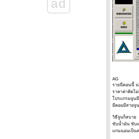
ad
คำแนะนำในการสลับยางจาก Bridgestone EU
!!!???
Update ข้อมูลน้ำมันเครื่องเบนซินล่าสุด ประจำ
ปี 2009 !!!???
ตัวอย่างวิธีใส่ไฟ Xenon ลงในโคม Halogen
ดยไม่ให้เป็น Xenon เถื่อน !!!???
ราคา LPG ตลาดโลก ปรับราคาขึ้นแล้วนะครับ
!!!???
Accord98 งูเห่า ปั้มเพาเวอร์แพง ผมมีทางแก้มาบ
อก !!!???
สรุปรายชื่อยาง ประจำปี 2008 !!!!???
ติดแกสใหม่วันนี้คุ้มไม่คุ้ม มาดูกัน !!!???
AG
นิ่ม แน่น แข็ง 35,000km กับ Monroe Reflex
รายนี่ตอนนี้ น
!!!???
ราคาค่าติดไม
เทียบความเร็วจาก GPS ตัว 2 จาก 2 ค่าย เพี้ยน
ปรแกรมจูนมีค
ค่ไหนมาดูกัน!!!???
มีคอมมีสายจูนท
วิธีขับ i-VTEC ของ Civic 1.8 ให้ประหยัด !!!???
รวมข้อมูล Jazz08 เพื่อความสะดวกในการ
วิธีจูนก็สบา
อ่าน!!!???
ขับน้ำมัน ขั
ติดแกส LPG แรงขึ้น หรือ แรงลง !!!???
กนนอนเป็นค่า
i-DTEC เครื่องดีเซลรุ่นที่ 2 จาก Honda !!!???