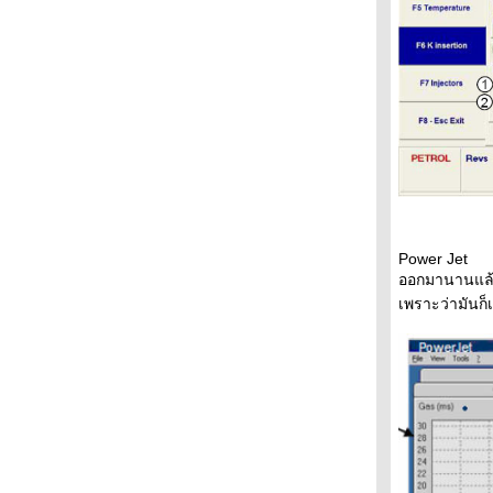
ราคาน้ำมันจาก ptt
ผมขออธิบายการทำงานของเครี่อง 1.8 i-VTEC
???!!!
กรองน้ำมันเครื่อง Honda สองตัวนี้มันต่างกันยัง
ไง???!!!
Spec Accord 99
วิธีซ่อม motor central lock ของ Accord99
สำหรับคนขับ Accord ขี้ตืด ? ? ? ! ! !
สมการเข็มอ่อน ภาค Corolla AE-111 ? ? ? ! ! !
เปิดไฟตัดหมอกซี้ซั้ว ผิดกฏหมาย ทำไมตำรวจไม่
จับ ? ? ? ! ! !
Power Jet
สมการเข็มอ่อน ! ! ! ? ? ?
ออกมานานแล้ว
มาทำความเข้าใจกับค่า K ของไฟ Xenon
เพราะว่ามันก็