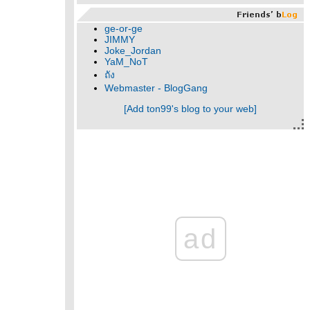
ge-or-ge
JIMMY
Joke_Jordan
YaM_NoT
ถัง
Webmaster - BlogGang
[Add ton99's blog to your web]
ad