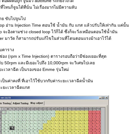
ต่อผิดต่อถูก จูนมั่ว autotune รถก็ยังวิ่งได้
ี่ไหนก็จูนได้ที่นั่น ไม่เรื่องมากไม่มีความลับ
่าย ขับไปจูนไป
op อ่าน Injection Time ตอนใช้ น้ำมัน กับ แกส แล้วปรับให้เท่ากัน แค่นั้น
 จะอิงตามช่วง closed loop ไว้ก็ได้ ซึ่งก็จะวิ่งเหมือนตอนใช้น้ำมัน
r มาวัด ก็สามารถปรับแก้ไขในส่วนที่โดนตอนแรงม้าเอาไว้ได้
บบตาราง
อง (rpm x Time Injection) ตารางรอบถือว่ามีช่องเยอะที่สุด
ดับ 50rpm และมีเยอะไปถึง 10,000rpm จะวิเศษไปเล
ะเวลาฉีด เป็นรองของ Emme รุ่นใหม่
ง เป็นค่าคงที่ ที่เอาไว้ใช้บวกกับค่าระยะเวลาฉีดน้ำมัน
่าระยะเวลาฉีดแกส