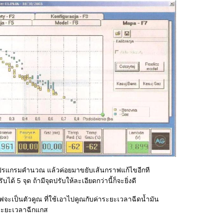
โปรแกรมคำนวณ แล้วค่อยมาขยับเส้นกราฟแก้ไขอีกที
บได้ 5 จุด ถ้ามีจุดปรับให้ละเอียดกว่านี้ก็จะยิ่งดี
จะเป็นตัวคูณ ที่ใช้เอาไปคูณกับค่าระยะเวลาฉีดน้ำมัน
่าระยะเวลาฉีกแกส