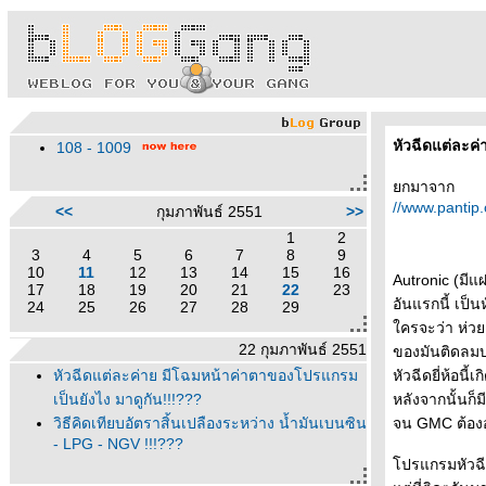
หัวฉีดแต่ละค
108 - 1009
กมาจาก
//www.pantip
<<
กุมภาพันธ์ 2551
>>
1
2
3
4
5
6
7
8
9
10
11
12
13
14
15
16
Autronic (มีแ
17
18
19
20
21
22
23
อันแรกนี้ เป็นหั
24
25
26
27
28
29
ครจะว่า ห่วย,
22 กุมภาพันธ์ 2551
ของมันติดลม
หัวฉีดแต่ละค่าย มีโฉมหน้าค่าตาของโปรแกรม
หัวฉีดยี่ห้อน
เป็นยังไง มาดูกัน!!!???
หลังจากนั้นก็ม
วิธีคิดเทียบอัตราสิ้นเปลืองระหว่าง น้ำมันเบนซิน
จน GMC ต้องอ
- LPG - NGV !!!???
ปรแกรมหัวฉีดย