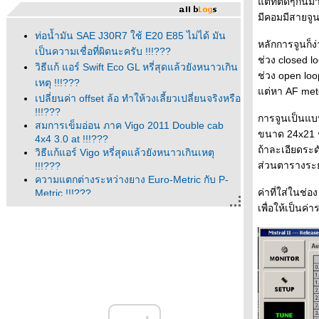
ต่ที่ติดๆกันมา 
มีคอมมีสายจูนท
ท่อน้ำมัน SAE J30R7 ใช้ E20 E85 ไม่ได้ มัน
หลักการจูนก็ง
เป็นความเชื่อที่ผิดนะครับ !!!???
ช่วง closed lo
วิธีแก้ แอร์ Swift Eco GL หรี่สุดแล้วยังหนาวเกิน
ช่วง open loop
เหตุ !!!???
ต่หา AF mete
เปลี่ยนค่า offset ล้อ ทำให้วงเลี้ยวเปลี่ยนจริงหรือ
!!!???
การจูนเป็นแ
สมการเข็มอ่อน ภาค Vigo 2011 Double cab
ขนาด 24x21 ช่
4x4 3.0 at !!!???
ถ้าละเอียดระ
วิธีแก้แอร์ Vigo หรี่สุดแล้วยังหนาวเกินเหตุ
ส่วนตารางระย
!!!???
ความแตกต่างระหว่างยาง Euro-Metric กับ P-
ค่าที่ใส่ในช่อ
Metric !!!???
Vigo มีเสียงดังจากแถวๆลิ้นชักเก็บของ ผมมีวิธี
เพื่อให้เป็นค
ก้มาบอก !!!???
ผ่นบังโคลนหน้าของ Vigo 4x2 , Vigo
Preruner , Vigo 4x4 , Fortuner !!!???
ตัวเลขน้ำหนักรถที่ประหลาดของ Toyota Vigo
???!!!
เรื่อง Fog Lamp กับ Driving Lamp ที่คนหัวหมอ
ชอบเอาไปอ้างแบบผิดๆ !!!???