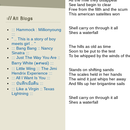
As the mile they disappear
See land begin to clear
Free from the filth and the scum
This american satelites won
Shell carry on through it all
::: Hammock : Millionyoung
Shes a waterfall
:::
" .. This is a story of boy
meets girl .. "
The hills as old as time
::: Bang Bang :: Nancy
Soon to be put to the test
Sinatra :::
To be whipped by the winds of th
::: Just The Way You Are ::
Barry White (๑๙๗๘) :::
::: Little Wing ::: The Jimi
Stands on shifting sands
Hendrix Experience :::
The scales held in her hands
::: All I Want Is You :::
The wind it just whips her away
::: บันทึกเมื่อคืน :::
And fills up her brigantine sails
::: Like a Virgin :: Texas
Lightning :::
Shell carry on through it all
::: It Ain't Over 'Til It's Over :::
Shes a waterfall
::: The Wild Ones :: Suede :::
::: Advice for the young at
heart :: Tears for fears :::
::: Just Like Heaven :: The
Cure :::
::: husband & wife :::