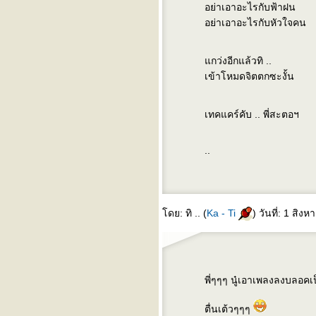
อย่าเอาอะไรกับฟ้าฝน
the old people call it the
blues :::
อย่าเอาอะไรกับหัวใจคน
::: sunday morning :::
::: the heart is an organ of
fire : the english patient :::
กว่งอีกแล้วทิ ..
::: 10 things i hate about you
:::
เข้าโหมดจิตตกซะงั้น
::: days of being wild :::
::: ให้เธอ :::
::: yesterday once more :::
เทคแคร์คับ .. พี่สะตอฯ
::: เเสงเเละเงา :::
::: ยังรอคอยเธอเสมอ :::
..
::: ฝน :::
::: ตื่นสาย :::
" ... บ้านเรา ... "
' i shall be released ' (bob
ดย: ทิ .. (
Ka - Ti
) วันที่: 1 สิ
dylan)
ห้าเพลงเเทนตัวฉัน : เพลงที่สี่
" ... อย่าเก็บมันเอาไว้ ร้องมา
ไม่ต้องอาย ..." (sqweez
animal)
พี่ๆๆๆ นู๋เอาเพลงลงบลอค
ห้าเพลงเเทนตัวฉัน : เพลงที่
สาม
ตื่นเต้วๆๆๆ