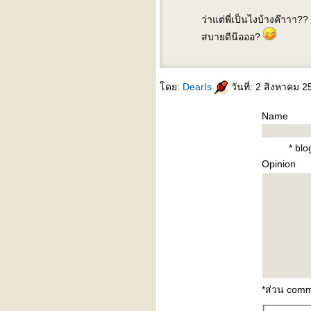
ห้าเพลงเเทนตัวฉัน : เพลงที่
สอง
ว่าแต่พี่เป็นไงบ้างค๊าาา??
ห้าเพลงเเทนตัวฉัน : เพลงที่
สบายดีน๊อออ?
หนึ่ง (blog นี้ สำหรับคนบ้า
เพลงเท่านั้น)
" คนที่เดินผ่าน "
ดย:
DearIs
วันที่: 2 สิงหาคม 
" stand by me "
^^^ คืนอันเป็นนิรันดร์ ^^^
Name
^^ ความงามที่ซ่อนอยู่ ^^
^^^ เพื่อนดี ^^^
" do you see me ? does
* bl
anyone care ? " (คิดถึงเเครน
Opinion
เบอร์รี่)
^^^ รักเดียวใจเดียว ^^^
waterfall - the stone roses
^^ walk on the wild side ^^
ระหว่างเรา - อรอรีย์
I try - Macy gray
stars (ดาวตก) - simply red
set adrift on memory bliss -
PM Dawn
*ส่วน comm
both sides now - joni mitchell
เดินเล่นยามเย็น - hum