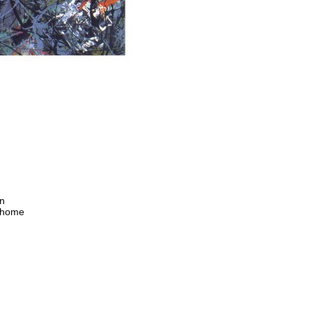
wn
s home