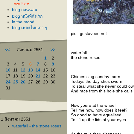
blog ก่อนนอน
blog หนังที่ฉันรัก
in the mood
blog เพลงไทยเก่า ๆ
pic : gustavoeo.net
<<
สิงหาคม 2551
>>
waterfall
the stone roses
1
2
3
4
5
6
7
8
9
10
11
12
13
14
15
16
17
18
19
20
21
22
23
Chimes sing sunday morn
Todays the day shes sworn
24
25
26
27
28
29
30
To steal what she never could o
31
And race from this hole she call
Now youre at the wheel
Tell me how, how does it feel?
So good to have equalised
1 สิงหาคม 2551
To lift up the lids of your eyes
waterfall - the stone roses