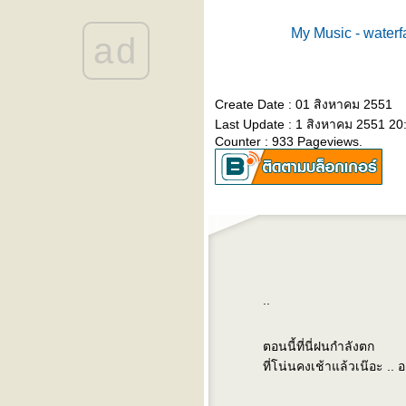
::: that's the way of the world
:: earth wind & fire :::
::: shall we dance :: sugar
My Music - waterfa
ad
coating :::
::: because :::
::: i will remember you ::
sarah mclachlan :::
::: things in life :::
Create Date : 01 สิงหาคม 2551
::: money don't matter
Last Update : 1 สิงหาคม 2551 20
tonight :::
Counter : 933 Pageviews.
::: ๓๐ ยังเเจ๋ว :::
::: สำเร็จเอง :::
::: lost in space :::
::: พอ :::
::: you to me are everything
:::
:: ครบ ๓ เดือน ::
::: พรุ่งนี้ :::
::: recipe for love :::
..
::: same mistake :::
::: นิสิตนักศึกษา :::
::: raindrops keep falling on
ตอนนี้ที่นี่ฝนกำลังตก
my head :::
ที่โน่นคงเช้าแล้วเน๊อะ ..
::: เจ้าเรือใบ ::: (sailboat)
::: take on me :::
::: i call it pretty music, but