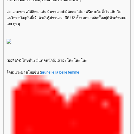
เรื่องไม่ได้แล้วอ่ะ เคยดูในเคเบิ้ลทีวีนานแล้วมากๆ
อ่ะ เอามาอวดให้อิจฉาเล่น มีมาหลายปีดีดักละ ได้มาฟรีแบบไม่ตั้งใจแฮ๊ป ไม่
น่ใจว่าปัจจุบันนี้เจ้าตัวมันรู้ป่าวนะว่าซีดี U2 ทั้งหมดสามอัลบั้มอยู่ตี่ข้าเจ้าหมด
เลย หุหุหุ
(ปอลิงกัง) โทษทีนะ มีแต่คนนึกถึงเค้าอ่ะ โหะ โหะ โหะ
ดย: แวะมาขโมยซีน (
prunelle la belle femme