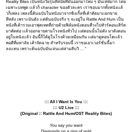
Reality Bites เป็นหนังวัยรุ่นที่สมัยที่มันออกมาใหม่ ๆ มันเท่ห์มาก โด
เฉพาะบทพูด เเล้วก็ character ของตัวละคร เราชอบมากทั้งหนังเเล้
วก็เพลง เพลงนี้ต้นฉบับในหนังมาจากซิงเกิ้ลที่เค้าตัดมาเเยกขา
ทีหลัง เพราะมันดัง เเต่ต้นฉบับจริง ๆ จะอยู่ใน Rattle And Hum เป็น
หนังที่เค้ารวมเอาฟุตเทตที่ถ่ายด้วยฟิล์มหนังตอนที่วงไปทัวร์คอนเสิร์ต
มาตัดต่อ เเล้วออกฉายตามโรงหนังทั่วไป เเต่ตอนนั้นไม่ดัง มาดังตอน
อยู่ในหนังเเล้ว อันนี้ก็ได้ดูในโรงด้วยเหมือนกัน เเต่มาดูตอนโตเเล้ว
พอดีที่มหาลัย เค้าจัดฉาย สำหรับรอบนี้ เราขอเอาเวอร์ชั่นนี้มา
ลงเเทน เพราะต้นฉบับมันเล่นเเค่สามสิบวิ ... "
::: All I Want Is You :::
::: U2 Live :::
(Original :: Rattle And Hum/OST Reality Bites)
You say you want
Diamonds on a ring of gold