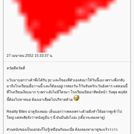
27 เมษายน 2552 15:33:37 น.
หวัดดีหวัดดี
ว้บมาบอกว่าเค้าพึ่งได้รับ pc และก็ของที่ตัวเองส่งมาให้วันนี้เอง เพราะพึ่งกลับ
มาถึงโรงเรียนเมื่อวานนี้ และก็ต้องอยู่เวรสองวัน ก็วันจันทร์กะวันอังคาร แต่ตอนนี้
ที่โรงเรียนเงียบมาก ๆ เพราะยังไม่มีใครมา โรงเรียนเปิดอาทิตย์หน้า วันพุธ พฤหัส
นี้ต้องไปหาหมอ ต้องเอาเลือดไปบริจาคด้ว
Reality Bites น่าดูจังเลยอ่ะ เห็นบอกว่าเพลงเพราะด้วยยิ่งทำให้อยากดูเข้าไป
หญ่ แต่สงสัยจังว่าหนังดูมึน ๆ นี่ มันมึนยังไงอ่ะ (เดี๋ยวจะลองหาดู)
ส่วนหนังของเป็นเอกอ่ะก็ไม่รู้เหมือนกันนะเนี่ย ต้องลองหามาดูซะแร้ววววว