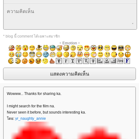
* blog นี้ comment ได้เฉพาะสมาชิก
+
Emotion
+
Wowww... Thanks for sharing ka.
I might search for the film na.
Never seen it before, but sounds interesting ka.
ดย:
yr_naughty_annie