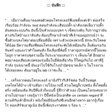
::: บันทึก :::
" ... เมื่อวานตื่นมาลองต่อตัวคอนโทรลเลอร์พีเอชตั้งแต่เช้า ต่อเสร็จ
เรียบร้อย กำลังจะ test ตอนกำลังจะเสียบปลั๊ก มาสังเกตเห็นว่าปลั๊ก
มันคนละแบบกัน อันนี้เป็นหัวแบบแปลก ๆ เช็คแรงดัน ก็ปรากฎว่ามัน
ต่างกับไฟบ้านเราลิบลับ ต้องปรึกษาเจ้าหน้าที่เจ้าของอุปกรณ์ว่า จะ
ซื้อตัวแปลงไฟมาต่อเปลี่ยนดีมั้ย เพราะตัวแปลงพวกนี้ มักจะรับโหลด
ได้น้อย มีความเสี่ยงที่คอนโทรลเลอร์จะพังได้เหมือนกัน งั้นต้องรอวัน
จันทร์ แอบงงว่าทำไมคนสั่ง ถึงเลือกยี่ห้อนี้ ราคาอุปกรณ์พวกนี้ไม่แพง
ไม่ถูก ราคาครบชุดรวมปั๊ม ก็ประมาณแสนกว่า ๆ เห็นจะได้ อีกอย่าง
พอมาลองเทียบสเปคของรุ่นอื่นในยี่ห้อเดียวกัน ก็ใหญ่เกินไป เท่าที่รู้
กำลัง รุ่นขนาดนี้ มันเอาไปใช้กับโรงบำบัดขนาดเล็ก ๆ ในโรงงาน
ได้เลยแหละ ดันมาอยู่ใน lab เราซะงั้น ... "
" ... เสร็จจากคอนโทรลเลอร์ มานั่งรีวิวรีเสิร์ชต่อ วันนี้วันหยุด
เถลไถลได้บ้าง เข้าบล๊อก เวปโน้นเวปนี้ ส่วนใหญ่ก็เวปหนัง ทั้งไทยทั้ง
ฝรั่ง เหมือนเดิม สิบปีที่แล้วก็แบบนี้ รู้สึกว่าตัวเอง เป็นคนโลกแคบมาก
อ่านไปอ่านมา เลยรู้มาว่า ปีนี้หนังเป็นเอกติด un certain regard ที่
คานส์กับเค้าอีกแล้ว หนังใหม่มีน้องกิปซี่เล่นอีกต่างหาก อยากรู้เรื่อง
ไร ลองเสิร์ชเอาดูเน้อ อันนี้เพิ่งประกาศสด ๆ ร้อน ๆ ..."