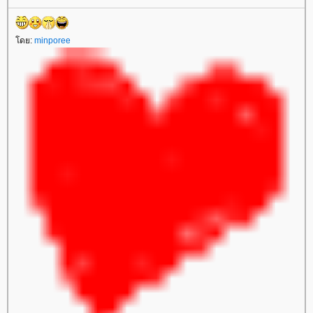
ดย:
minporee