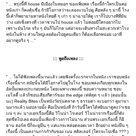
" ... พรุ่งนี้ที่ house มีเมืองในหมอก ของเพิ่มพล เรื่องนี้ถ้าใครเป็นคอ
หนังเก่า ก็คงคุ้นชื่อ ถ้ามีโอกาสว่าจะลองแวบไปดู คือหลัง ๆ มานี้ โรง
นี้เค้าก็พยายามหาหนังไทยดี ๆ เก่า ๆ มาฉายให้ดู เราก็ไปบางทีที่มัน
ว่าง แต่เซ็งตรงที่ เวลาชวนไป house แล้ว ไม่ค่อยมีใครอยากไป
เพราะมันไกล จริง ๆ มันก็ไม่ไกล แต่อาจจะเดินทางไม่สะดวกเท่าโรง
หนังในห้าง ส่วนใหญ่เลยต้องไปดูคนเดียว ก็ต้องเลือกหน่อย เอาที่
อยากดูจริง ๆ ..."
::: พูดถึงเพลง :::
" ... ไม่ได้ฟังเพลงนี้นานเเล้ว เคยฟังครั้งเเรกจากในหนัง เราชอบหนัง
เรื่องนี้มาก สมัยนั้นได้มีโอกาสไปดูในโรง ชอบเพลงเกือบทุกเพลงใน
อัลบั้มเพลงประกอบหนัง โดยเฉพาะเพลงนี้ ชอบความหมาย ชอบ
เมโลดี้ เเล้วก็ชอบเสียงกีตาร์ของ the edge เท่ห์สุด ๆ เเล้ว (ตอนนั้น
นะ) Reality Bites เป็นหนังวัยรุ่นตลาด ๆ ธรรมดา จะบอกว่า ดูมานา
นมากเเล้ว มอปลายมั้ง คือเป็นหนังที่ ถ้าวันนี้ใครได้หยิบมาดูคงว่าเช
เเน่ ๆ ล่ะ นางเอกเรื่องนี้คือ วิโนน่า ไรเดอร์ วิโนน่าจากเรื่องนี้ก็ดัง
สุดขีดไปเลย ตอนนั้นเพิ่งเข้าวงการไม่นาน ส่วนพระเอกเรื่องนี้ ก็อี
ธาน ฮอร์ค นี่ก็จะดูมึน ๆ เเต่เเกจะหล่อตลอดเวลา อีกอย่าง หนังมึน ๆ
เรื่องนี้ เป็นผลงานการกำกับของ เบน สติลเลอร์ (ใครจะไปเชื่อ ??? )