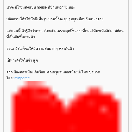
น่าจะมีโรงหนังแบบ house ที่บ้านนอกมั่งเนอะ
บล็อกวันนี้ทำให้นึกถึงพี่พรุน ป่านนี้ก็คงยุ่ง ๆ อยู่เหมือนกันแน่ ๆ เล
ต่ตอนนี้เค้ารู้สึกว่าตากะลังจะปิดเพราะฤทธิ์ของยาที่หมอให้มาเมื่อสัปดาห์ก่อน
ที่เป็นผื่นขึ้นตามตัว
อ่ะนะ ยังไงก็ขอให้มีความสุขมาก ๆ หละกันน๊า
เป็นกะลังใจให้จ๊า สู้ ๆ
จาก น้องหล่าเมืองเกินร้อย+คุณครูบ้านนอกเมืองบั้งไฟพญานาค
ดย:
minporee