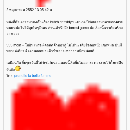
2 พฤษภาคม 2552 13:05:42 น.
หนังที่ตัวเองว่ามาคงเป็นเรื่อง butch cassidyฯ แม่นก่อ ปีก่อนเอามาฉายสองสาม
หนแหน่ะ ไม่ได้ดูเต็มๆสักหน ส่วนเค้านึกถึง forrest gump น่ะ เรื่องนี้ซาวด์แทร็กอ
่างเยอะ
555 moin = โมอิน เหรอ ผิดถนัดค๊าบอากู๋ ไม่ได้นะ เสียชื่อคอหนังแขกหมด มันมี
พยางค์เดียว คืออ่านออกมาแล้วขำเลยอ่ะพยายามนึกหน่อยดิ
เหมือนกัน ยิ้มๆทเว้นตี้โฟร์เซ่เว่นนะ ...ตอนนี้เริ่มยิ้มไม่ออกละ ดองงานไว้ตั้งแต่คืน
วันผัด
ดย:
prunelle la belle femme