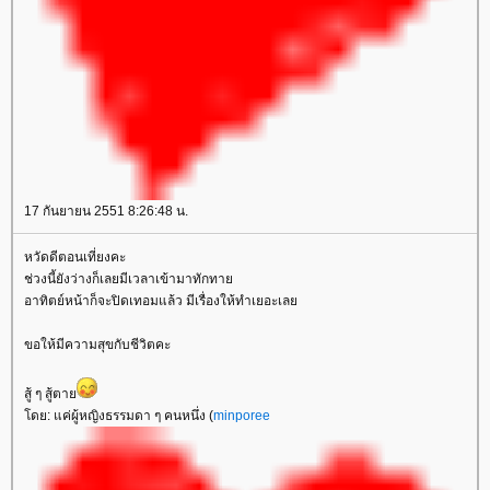
17 กันยายน 2551 8:26:48 น.
หวัดดีตอนเที่ยงคะ
ช่วงนี้ยังว่างก็เลยมีเวลาเข้ามาทักทา
อาทิตย์หน้าก็จะปิดเทอมแล้ว มีเรื่องให้ทำเยอะเล
ขอให้มีความสุขกับชีวิตคะ
สู้ ๆ สู้ตา
ดย: แค่ผู้หญิงธรรมดา ๆ คนหนึ่ง (
minporee