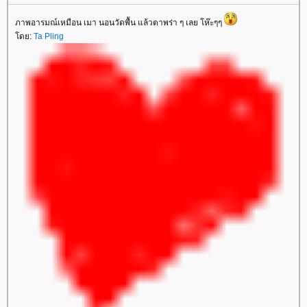
ภาพอารมณ์เหมือน เมา นอนวัดพื้น แล้วตาพร่า ๆ เลย โห๊ะๆๆ
ดย:
Ta Pling