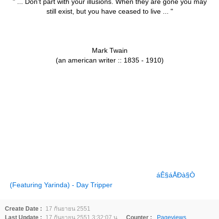
" ... Don't part with your illusions. When they are gone you may
still exist, but you have ceased to live ... "
Mark Twain
(an american writer :: 1835 - 1910)
áÊ§áÅÐà§Ò
(Featuring Yarinda) - Day Tripper
Create Date :
17 กันยายน 2551
Last Update :
17 กันยายน 2551 3:32:07 น.
Counter :
Pageviews.