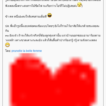
รู้จักชื่อคุณประภาสจากเฉลียงกะเพลง ไม้ขีดไฟกับดอกทานตะวัน(เคยร้องไห้ตอน
ฟังเพลงนี้เพราะสงสารไม้ขีดไฟ จะเรียกว่าเว่ิอร์ก็ไม่ปฏิเสธค่ะ
)
ขำ คห หนึ่งอ่ะคงใกล้เลขสามเต็มที
ปล. พี่เเอ๊วรูปนี้แอบหล่อคมเข้มแบบไทยๆ ยังไงก็ร่วมไว้อาลัยให้แกด้วยซะเลยละ
กัน
๓๐ ยังเเจ๋ว ถ้าจะให้แจ๋วจริงๆก็ต้องลูกทุ่งเท่านั้น แถวบ้านนอกชอบเอามาร้องตาม
วงเหล้า เคาะขวดเคาะกะละมัง แล้วก็ลั่นลิ้นทำปากร้องกรู้ กรู้ ตามจังหวะเพลง
ดย:
prunelle la belle femme