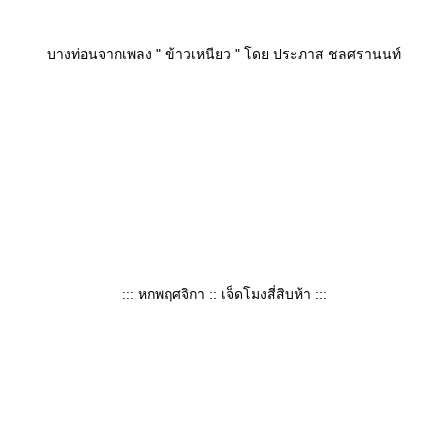
บางท่อนจากเพลง " ข้าวเหนียว " โดย ประภาส ชลศรานนท์
::: หกพฤศจิกา :: เจ็ดโมงสี่สิบห้า :::