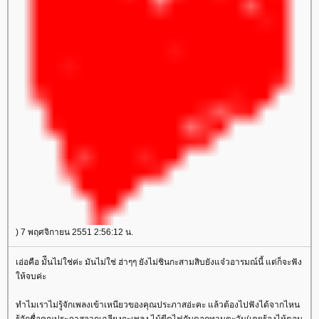
) 7 พฤศจิกายน 2551 2:56:12 น.
เอ่อคือ มัีนไม่ใช่ค่ะ มันไม่ใช่ ฮ่าๆๆ ยังไม่ชินกะสามสิบยังแจ๋วอารมณ์นี้ แต่ก็จะฟัง
ห้จบค่ะ
ทำไมเราไม่รู้จักเพลงเข้าเหนียวของคุณประภาสอ่ะคะ แล้วต้องไปฟังได้จากไหน