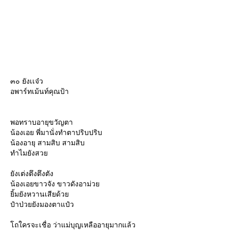
๓๐ ยังเเจ๋ว
อพาร์ทเม้นท์คุณป้า
พอทราบอายุขวัญตา
น้องเอย พี่มานั่งทำตาปริบปริบ
น้องอายุ สามสิบ สามสิบ
ทำไมยังสว
ังเต่งตึงตึงตัง
น้องเอยขาวจัง ขาวดังอาม่ว
ิ้มยังหวานเสียด้ว
ป๋าป่วยยังมองตาแป๋ว
ถใครจะเชื่อ ว่าแม่บุญเหลืออายุมากแล้ว