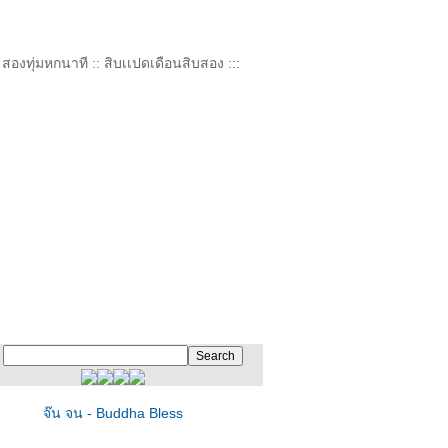
: สองทุ่มหกนาที :: สิบเเปดเดือนสิบสอง :::
จ๊น จน - Buddha Bless