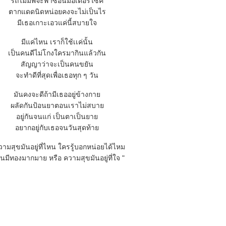
รถไม่มีพี่จะพาซ้อนมอเตอร์ไซค์
ตากแดดนิดหน่อยคงจะไม่เป็นไร
มีเธอเกาะเอวแค่นี้สบายใจ
มีแค่ไหน เราก็ใช้เเค่นั้น
เป็นคนดีไม่โกงใครมากินแล้วกัน
สัญญาว่าจะเป็นคนขยัน
จะทำดีที่สุดเพื่อเธอทุก ๆ วัน
มันคงจะดีถ้ามีเธออยู่ข้างกา
ผลัดกันป้อนยาตอนเราไม่สบา
อยู่กันจนแก่ เป็นตาเป็นยา
อยากอยู่กับเธอจนวันสุดท้า
วามสุขมันอยู่ที่ไหน ใครรู้บอกหน่อยได้ไหม
งินมีทองมากมาย หรือ ความสุขมันอยู่ที่ใจ "