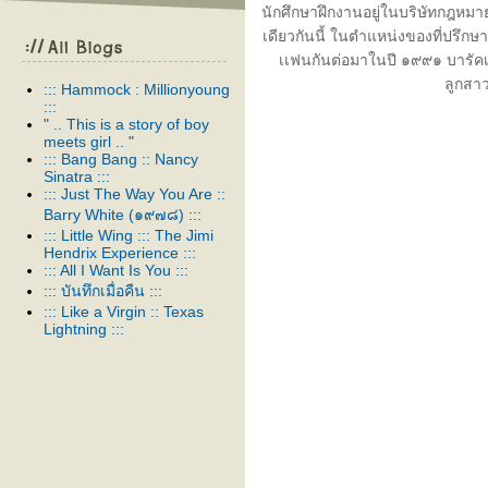
นักศึกษาฝึกงานอยู่ในบริษัทกฎหมายเ
เดียวกันนี้ ในตำแหน่งของที่ปรึกษา 
เเฟนกันต่อมาในปี ๑๙๙๑ บารัคเเล
ลูกสาว
::: Hammock : Millionyoung
:::
" .. This is a story of boy
meets girl .. "
::: Bang Bang :: Nancy
Sinatra :::
::: Just The Way You Are ::
Barry White (๑๙๗๘) :::
::: Little Wing ::: The Jimi
Hendrix Experience :::
::: All I Want Is You :::
::: บันทึกเมื่อคืน :::
::: Like a Virgin :: Texas
Lightning :::
::: It Ain't Over 'Til It's Over :::
::: The Wild Ones :: Suede :::
::: Advice for the young at
heart :: Tears for fears :::
::: Just Like Heaven :: The
Cure :::
::: husband & wife :::
::: that's the way of the world
:: earth wind & fire :::