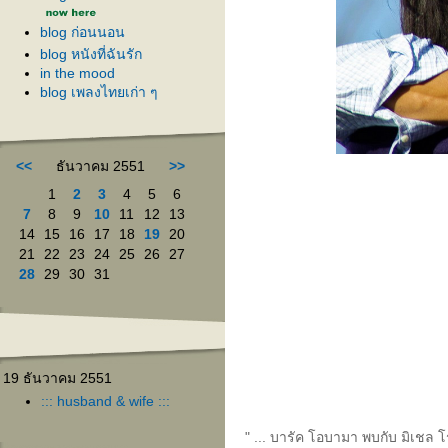
blog ก่อนนอน
blog หนังที่ฉันรัก
in the mood
blog เพลงไทยเก่า ๆ
<<
ธันวาคม 2551
>>
1
2
3
4
5
6
7
8
9
10
11
12
13
14
15
16
17
18
19
20
21
22
23
24
25
26
27
28
29
30
31
19 ธันวาคม 2551
::: husband & wife :::
" ... บารัค โอบามา พบกับ มิเชล 