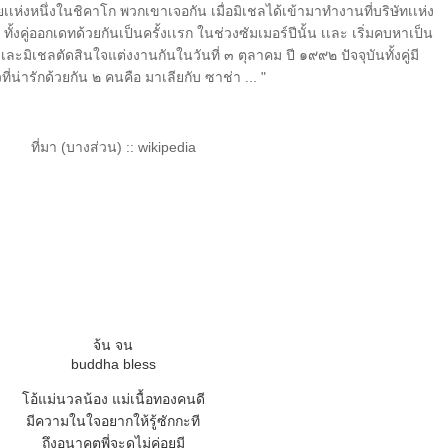
เห่งหนึ่งในชิคาโก พวกเขาเจอกัน เมื่อมิเชลได้เข้ามาทำงานที่บริษัทเเห่ง
ทั้งคู่ออกเดทด้วยกันเป็นครั้งเเรก ในช่วงซัมเมอร์ปีนั้น เเละ เริ่มคบหาเป็น
ะมิเชลตัดสินใจแต่งงานกันในวันที่ ๓ ตุลาคม ปี ๑๙๙๒ ปัจจุบันทั้งคู่มี
ที่น่ารักด้วยกัน ๒ คนคือ มาเลียกับ ซาช่า ... "
ที่มา (บางส่วน) :: wikipedia
จ้น จน
buddha bless
อ้แม่นวลน้อง แม่เนื้อทองคนดี
มีความในใจอยากให้รู้ซักกะที
ถึงอนาคตพี่จะดูไม่ค่อยมี