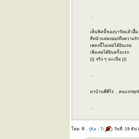
..
เห็นฟิลนี้ของบารัคแล้วอื้ม .
สีหน้าแสดงออกถึงความรัก 
เพลงนี้ไม่เคยได้ยินเล
เพิ่งเคยได้ยินครั้งแรก
((( จริง ๆ นะเนี่ย )))
..
มาบ้านพี่ทีไร .. คนแรกทุกที
..
ดย: ทิ .. (
Ka - Ti
) วันที่: 19 ธ