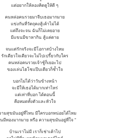
ต่อยากให้ลองคิดดูให้ดี ๆ
คนหล่อคนรวยมาจีบเธอมากมา
ข่งกันที่วัตถุคงสู้เค้าไม่ได้
ต่ถึงจะจน ฉันก็ไม่เคยอา
มีแขนมีขาหากิน สู้แค่ตา
จนแต่รักจริงจะมีโอกาสบ้างไหม
รักเดียวใจเดียวจะไม่ไปเปรี้ยวกับใคร
คนหล่อคนรวยเจ้าชู้ก็เยอะไป
ของเล่นไฮโซแป๊บเดียวก็ช้ำใจ
บอกไม่ได้ว่าวันข้างหน้า
จะมีให้เธอได้มากเท่าไหร่
ต่เท่าที่บอก ได้ตอนนี้
คือหมดทั้งตัวและหัวใจ
วามสุขมันอยู่ที่ไหน มีใครบอกหน่อยได้ไหม
งินมีทองมากมาย หรือ ความสุขมันอยู่ที่ใจ "
บ้านเราไม่มี เราก็เช่าเค้าไป