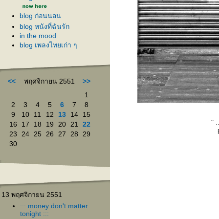
blog ก่อนนอน
blog หนังที่ฉันรัก
in the mood
blog เพลงไทยเก่า ๆ
<<
พฤศจิกายน 2551
>>
1
2
3
4
5
6
7
8
9
10
11
12
13
14
15
" 
16
17
18
19
20
21
22
23
24
25
26
27
28
29
30
13 พฤศจิกายน 2551
::: money don't matter
tonight :::