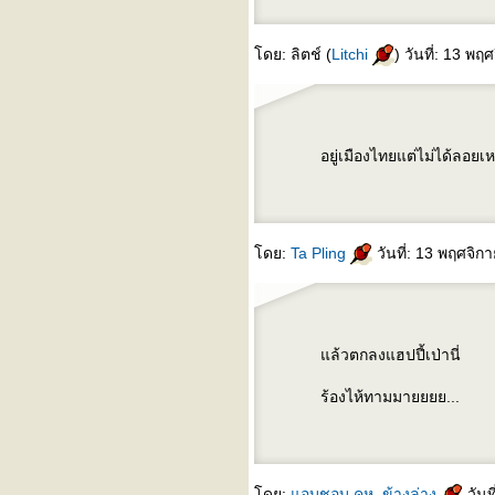
ดย: ลิตช์ (
Litchi
) วันที่: 13 พ
อยู่เมืองไทยแต่ไม่ได้ลอยเ
ดย:
Ta Pling
วันที่: 13 พฤศจิ
ล้วตกลงแฮปปี้เป่านี่
ร้องไห้ทามมายยยย...
ดย:
อบชอบ คห. ข้างล่าง
วันท