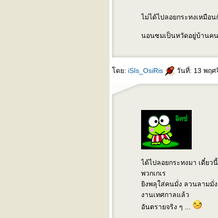
เดินเล่นยามเย็น - hum
ลกยังสวย - ทีโบน
ไม่ได้ไปลอยกระทงเหมือนก
Tin man - incognito
นอนซมเป็นหวัดอยู่บ้านคนเ
ดย:
iSIs_OsiRis
วันที่: 13 พฤ
ได้ไปลอยกระทงมา เดี๋ยวนี
พวกเกเร
ิงพลุใส่คนมั่ง ลวนลามมั่ง
งานเทศกาลแล้ว
อันตรายจริง ๆ ...