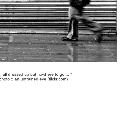
... all dressed up but nowhere to go ... "
photo :: an untrained eye (flickr.com)