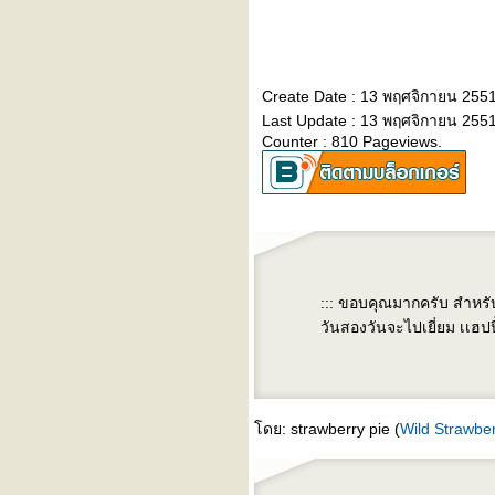
ห้าเพลงเเทนตัวฉัน : เพลงที่
สอง
ห้าเพลงเเทนตัวฉัน : เพลงที่
หนึ่ง (blog นี้ สำหรับคนบ้า
Create Date : 13 พฤศจิกายน 255
เพลงเท่านั้น)
Last Update : 13 พฤศจิกายน 2551
" คนที่เดินผ่าน "
Counter : 810 Pageviews.
" stand by me "
^^^ คืนอันเป็นนิรันดร์ ^^^
^^ ความงามที่ซ่อนอยู่ ^^
^^^ เพื่อนดี ^^^
" do you see me ? does
anyone care ? " (คิดถึงเเครน
เบอร์รี่)
::: ขอบคุณมากครับ สำหรับ
^^^ รักเดียวใจเดียว ^^^
วันสองวันจะไปเยี่ยม เเฮปป
waterfall - the stone roses
^^ walk on the wild side ^^
ระหว่างเรา - อรอรีย์
I try - Macy gray
stars (ดาวตก) - simply red
ดย: strawberry pie (
Wild Strawbe
set adrift on memory bliss -
PM Dawn
both sides now - joni mitchell