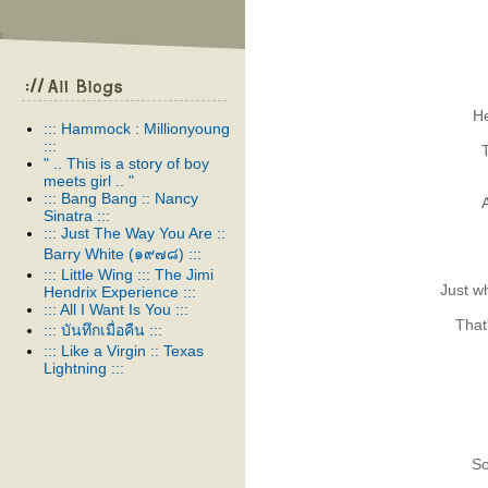
He
::: Hammock : Millionyoung
:::
" .. This is a story of boy
meets girl .. "
::: Bang Bang :: Nancy
Sinatra :::
::: Just The Way You Are ::
Barry White (๑๙๗๘) :::
::: Little Wing ::: The Jimi
Just w
Hendrix Experience :::
::: All I Want Is You :::
That
::: บันทึกเมื่อคืน :::
::: Like a Virgin :: Texas
Lightning :::
::: It Ain't Over 'Til It's Over :::
::: The Wild Ones :: Suede :::
::: Advice for the young at
heart :: Tears for fears :::
::: Just Like Heaven :: The
So
Cure :::