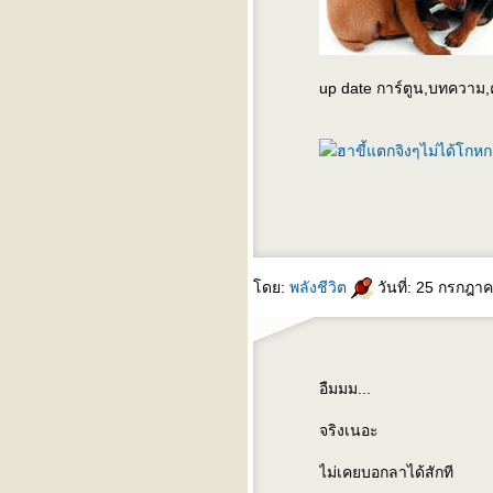
สอง
ห้าเพลงเเทนตัวฉัน : เพลงที่
หนึ่ง (blog นี้ สำหรับคนบ้า
เพลงเท่านั้น)
up date การ์ตูน,บทความ,ค
" คนที่เดินผ่าน "
" stand by me "
^^^ คืนอันเป็นนิรันดร์ ^^^
^^ ความงามที่ซ่อนอยู่ ^^
^^^ เพื่อนดี ^^^
" do you see me ? does
anyone care ? " (คิดถึงเเครน
เบอร์รี่)
^^^ รักเดียวใจเดียว ^^^
ดย:
พลังชีวิต
วันที่: 25 กรกฎา
waterfall - the stone roses
^^ walk on the wild side ^^
ระหว่างเรา - อรอรีย์
I try - Macy gray
stars (ดาวตก) - simply red
อืมมม...
set adrift on memory bliss -
PM Dawn
จริงเนอะ
both sides now - joni mitchell
เดินเล่นยามเย็น - hum
ไม่เคยบอกลาได้สักที
ลกยังสวย - ทีโบน