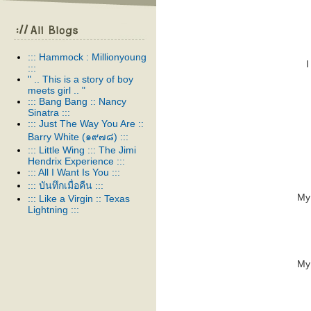
::: Hammock : Millionyoung
I
:::
" .. This is a story of boy
meets girl .. "
::: Bang Bang :: Nancy
Sinatra :::
::: Just The Way You Are ::
Barry White (๑๙๗๘) :::
::: Little Wing ::: The Jimi
Hendrix Experience :::
::: All I Want Is You :::
::: บันทึกเมื่อคืน :::
My
::: Like a Virgin :: Texas
Lightning :::
::: It Ain't Over 'Til It's Over :::
::: The Wild Ones :: Suede :::
::: Advice for the young at
heart :: Tears for fears :::
My
::: Just Like Heaven :: The
Cure :::
::: husband & wife :::
::: that's the way of the world
:: earth wind & fire :::