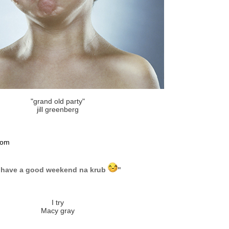
"grand old party"
jill greenberg
com
 have a good weekend na krub
"
I try
Macy gray