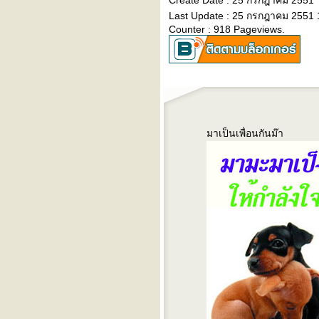
Create Date : 25 กรกฎาคม 2551
blues :::
Last Update : 25 กรกฎาคม 2551 
::: sunday morning :::
::: the heart is an organ of
Counter : 918 Pageviews.
fire : the english patient :::
::: 10 things i hate about you
:::
::: days of being wild :::
::: ให้เธอ :::
::: yesterday once more :::
::: เเสงเเละเงา :::
::: ยังรอคอยเธอเสมอ :::
มาเป็นเพื่อนกันม๊า
::: ฝน :::
::: ตื่นสาย :::
" ... บ้านเรา ... "
' i shall be released ' (bob
dylan)
ห้าเพลงเเทนตัวฉัน : เพลงที่สี่
" ... อย่าเก็บมันเอาไว้ ร้องมา
ไม่ต้องอาย ..." (sqweez
animal)
ห้าเพลงเเทนตัวฉัน : เพลงที่
สาม
ห้าเพลงเเทนตัวฉัน : เพลงที่