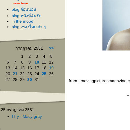
blog ก่อนนอน
blog หนังที่ฉันรัก
in the mood
blog เพลงไทยเก่า ๆ
กรกฏาคม 2551
>>
1
2
3
4
5
6
7
8
9
10
11
12
13
14
15
16
17
18
19
20
21
22
23
24
25
26
27
28
29
30
31
from : movingpicturesmagazine.
"
25 กรกฏาคม 2551
I try - Macy gray