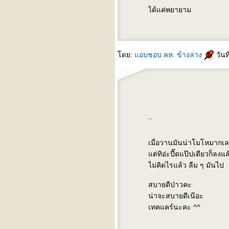
Tin man - incognito
ได้แค่พยายาม
ดย:
อบชอบ คห. ข้างล่าง
วันท
..
เมื่อวานมันน่าโมโหมากเ
ต่ทิอ่ะปี๊ดแป๊ปเดียวก็ลงแล
ไม่คิดไรแล้ว ลืม ๆ มันไป
สบายดีป่าวคะ
น่าจะสบายดีเน๊อะ
เทคแคร์นะคะ ^^