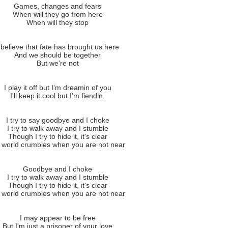
Games, changes and fears
When will they go from here
When will they stop
 believe that fate has brought us here
And we should be together
But we're not
I play it off but I'm dreamin of you
I'll keep it cool but I'm fiendin.
I try to say goodbye and I choke
I try to walk away and I stumble
Though I try to hide it, it's clear
 world crumbles when you are not near
Goodbye and I choke
I try to walk away and I stumble
Though I try to hide it, it's clear
 world crumbles when you are not near
I may appear to be free
But I'm just a prisoner of your love