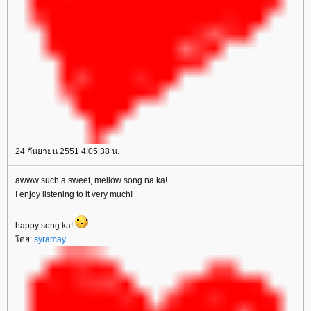
24 กันยายน 2551 4:05:38 น.
awww such a sweet, mellow song na ka!
I enjoy listening to it very much!
happy song ka!
ดย:
syramay