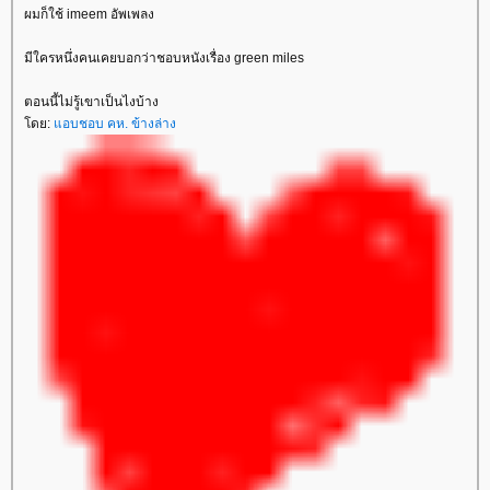
ผมก็ใช้ imeem อัพเพลง
มีใครหนึ่งคนเคยบอกว่าชอบหนังเรื่อง green miles
ตอนนี้ไม่รู้เขาเป็นไงบ้าง
ดย:
อบชอบ คห. ข้างล่าง