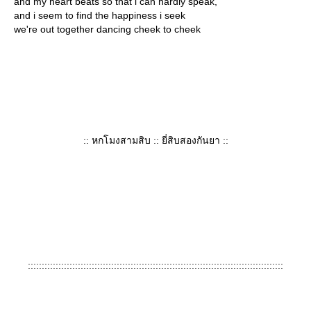
and my heart beats so that i can hardly speak,
and i seem to find the happiness i seek
we're out together dancing cheek to cheek
:: หกโมงสามสิบ :: ยี่สิบสองกันยา ::
::::::::::::::::::::::::::::::::::::::::::::::::::::::::::::::::::::::::::::::::::::::::::::