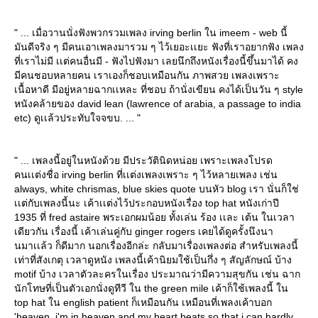
" ... เมื่อวานนั่งฟังพวกรวมเพลง irving berlin ใน imeem - web นี้
มันดีจริง ๆ มีคนเอาเพลงมารวม ๆ ไว้เยอะเเยะ ฟังที่เราอยากฟัง เพลง
ที่เราไม่มี เเต่คนอื่นมี - ฟังไปฟังมา เลยนึกถึงหนังเรื่องนี้ขึ้นมาได้ คง
มีคนชอบหลายคน เราเองก็ชอบเหมือนกัน ภาพสวย เพลงเพราะ
เนื้อหาดี มีอยู่หลายฉากเเหละ ที่ชอบ ถ้านั่งเขียน คงได้เป็นวัน ๆ style
หนังคล้ายของ david lean (lawrence of arabia, a passage to india
etc) ดูเเล้วประทับใจจขบ. ... "
" ... เพลงนี้อยู่ในหนังด้วย มีประวัตินิดหน่อย เพราะเพลงโปรด
คนเเต่งชื่อ irving berlin ที่เเต่งเพลงเพราะ ๆ ไว้หลายเพลง เช่น
always, white chrismas, blue skies quote บนหัว blog เรา นั่นก็ใช่
เเต่กับเพลงนี้นะ เค้าเเต่งไว้ประกอบหนังเรื่อง top hat หนังเก่าปี
1935 ที่ fred astaire พระเอกผมน้อย ทั้งเล่น ร้อง เเละ เต้น ในเวลา
เดียวกัน เรื่องนี้ เค้าเล่นคู่กับ ginger rogers เคยได้ดูครั้งนึงนา
นมาเเล้ว ก็ดีมาก นอกเรื่องอีกล่ะ กลับมาเรื่องเพลงต่อ สำหรับเพลงนี้
เท่าที่สังเกตุ เวลาดูหนัง เพลงนี้เค้านิยมใช้เป็นกึ่ง ๆ สัญลักษณ์ บ้าง
motif บ้าง เวลาตัวละครในเรื่อง ประมาณว่ามีความสุขกัน เช่น ฉาก
นักโทษที่เป็นตัวเอกนั่งดูทีวี ใน the green mile เค้าก็ใช้เพลงนี้ ใน
top hat ใน english patient ก็เหมือนกัน เหมือนที่เพลงเค้าบอก
'heaven, i'm in heaven and my heart beats so that i can hardly