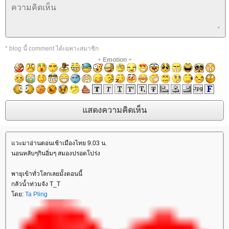
* blog นี้ comment ได้เฉพาะสมาชิก
+
Emotion
+
วะมาอ่านตอนเช้าเมืองไทย 9.03 น.
นอนหลับๆกินอิ่มๆ สมองปรอดโปร่ง
พายุเข้าทั่วโลกเลยมั้งตอนนี้
กลัวน้ำท่วมจัง T_T
ดย:
Ta Pling