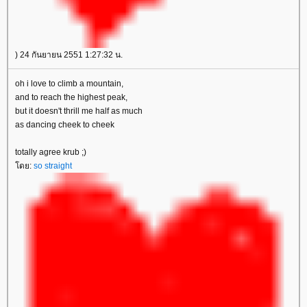
) 24 กันยายน 2551 1:27:32 น.
oh i love to climb a mountain,
and to reach the highest peak,
but it doesn't thrill me half as much
as dancing cheek to cheek
totally agree krub ;)
ดย:
so straight