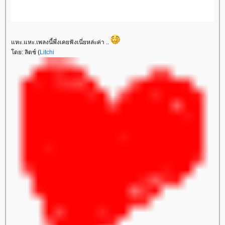
หะ.แหะ.เพลงนี้พึ่งเคยฟังเนี่ยหล่ะค่า ..
ดย: ลิตช์ (
Litchi