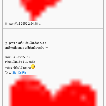
8 กุมภาพันธ์ 2552 2:54:48 น.
รูป profile เป้ก็เปลี่ยนไปเรื่อยอ่ะค่า
อันไหนที่สวยอ่ะ จะได้เปลี่ยนกลับ ^^
พี่ก๊อบได้นอนรึยังเนี่
เป้นอนไปแล้ว ตื่นมาแล้ว
หลับต่อก็ไม่ได้ เฮ่อออ
ดย:
iSIs_OsiRis