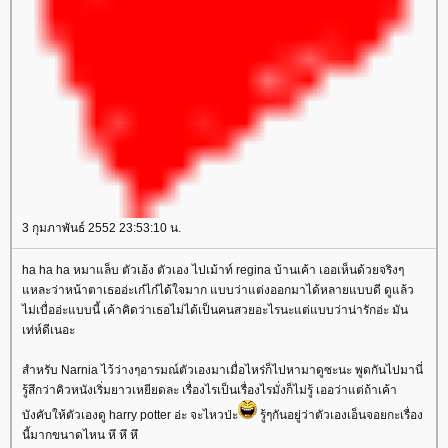
3 กุมภาพันธ์ 2552 23:53:10 น.
ha ha ha หมาแล็บ ตัวเอ้ง ตัวเอง ไปเม้าท์ regina บ้านเค้า เออเห็นด้วยจริงๆ
หละว่าหน้าตาเธออ่ะเก๋ไก๋ได้ใจมาก แบบว่าแต่งออกมาได้หลายแบบดี ดูแล้ว
ไม่เบื่ออ่ะแบบนี้ เค้าคิดว่าเธอไม่ได้เป็นคนสวยอะไรนะแต่แบบว่าน่ารักอ่ะ มัน
เท่ห์ดีเนอะ
สำหรับ Narnia ไว้ว่างๆอารมณ์ตัวเองมาเมื่อไหร่ก็ไปหามาดูซะนะ พูดกันไปมานี่
รู้สึกว่าคิวหนังเริ่มยาวเหยียดละ เรื่องไรเป็นเรื่องไรมั่งก็ไม่รู้ เออว่าแต่ถ้าเค้า
บังคับให้ตัวเองดู harry potter อ่ะ จะไหวป่ะ
รู้ๆกันอยู่ว่าตัวเองเอ็นจอยกะเรื่อง
นี้มากขนาดไหน หึ หึ หึ