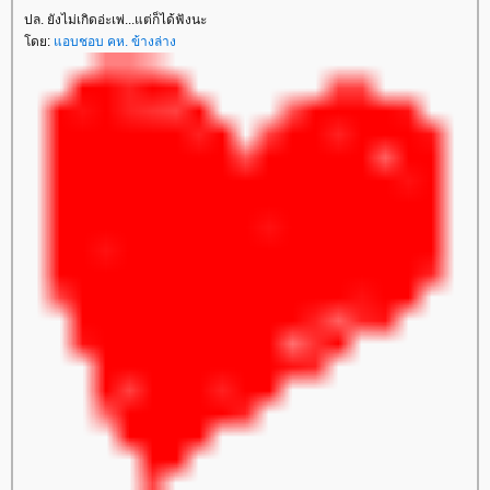
ปล. ยังไม่เกิดอ่ะเพ่...แต่ก็ได้ฟังนะ
ดย:
อบชอบ คห. ข้างล่าง