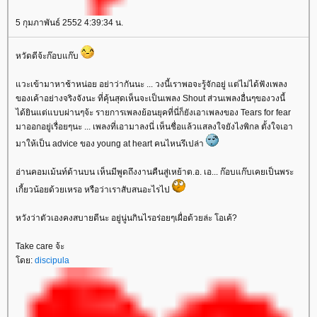
5 กุมภาพันธ์ 2552 4:39:34 น.
หวัดดีจ้ะก๊อบแก๊บ
วะเข้ามาหาช้าหน่อย อย่าว่ากันนะ ... วงนี้เราพอจะรู้จักอยู่ แต่ไม่ได้ฟังเพลง
ของเค้าอย่างจริงจังนะ ที่คุ้นสุดเห็นจะเป็นเพลง Shout ส่วนเพลงอื่นๆของวงนี้
ได้ยินแต่แบบผ่านๆจ้ะ รายการเพลงย้อนยุคที่นี่ก็ยังเอาเพลงของ Tears for fear
มาออกอยู่เรื่อยๆนะ ... เพลงที่เอามาลงนี่ เห็นชื่อแล้วแสลงใจยังไงพิกล ตั้งใจเอา
มาให้เป็น advice ของ young at heart คนไหนรึเปล่า
อ่านคอมเม้นท์ด้านบน เห็นมีพูดถึงงานคืนสู่เหย้าต.อ. เอ... ก๊อบแก๊บเคยเป็นพระ
เกี้ยวน้อยด้วยเหรอ หรือว่าเราสับสนอะไรไป
หวังว่าตัวเองคงสบายดีนะ อยู่นู่นกินไรอร่อยๆเผื่อด้วยล่ะ โอเค้?
Take care จ้ะ
ดย:
discipula