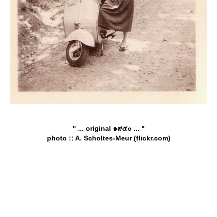
" ... original ๑๙๕๐ ... "
photo :: A. Scholtes-Meur (flickr.com)