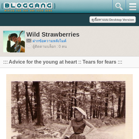
Wild Strawberries
ฝากข้อความหลังไมค์
ผู้ติดตามบล็อก : 0 คน
::: Advice for the young at heart :: Tears for fears :::