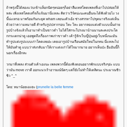
ถ้าพรุ่งนี้ได้ลองแว่บเข้าบล็อกนิดๆหน่อยๆก็อย่าลืมเทสโคดเพลงที่เอาไปปล่อยให้
หล่ะ เพิ่งเทสโคดเสร็จก็แจ้นมานี่แหละ คิดว่าเวิร์คน่ะนะคนอื่นจะได้ฟังด้วยไง วง
นี้น่ะเหรอ มาพร้อมกันกะยุค wham เลยนะตัวเอ้ง ช่างสรรหาไปขุดมาจริงแต่เห็น
ด้วยว่าความหมายดี สำหรับรูปปลากรอบ โหะ โหะ อยากลองแต่งตัวแบบนั้นถ่า
รูปบ้างจังแล้วก็เอามาทำเป็นขาวดำ ไม่ได้ใส่กระโปรงมาน้านนานละคงประโด
กกระเดกน่าดู เออพูดถึงเรื่องภาพเก่าขาวดำ เค้ารู้จักเว็บญี่ปุ่นอยู่เว็บหนึ่งนะมัน
ทำรูปแต่งรูปแบบเก่าโคดเลยอ่ะ เคยเอารูปบ้านเรือนสมัยใหม่ในกทม.นี่แหละไป
ห้มันทำดู แบบว่าส่งกลับมาให้เราแต่งเก่าได้ใจมากมาย อยากเห็นป่ะ อืมอันนี้ก็
นอกเรื่องอีกละ
วกมาที่เพลง ส่วนตัวเค้าเองนะ เพลงพวกนี้ต้องฟังตอนอยากพักแบบจริงๆอ่ะ แบบ
ว่ามัน move เราดี ออกแนวเร้าอารมณ์นิดๆ แต่ก็ยังไม่ทำให้เตลิดนะ ประมาณชิว
ชิว ^_^
ดย: หมาน้อยเองฮะ (
prunelle la belle femme