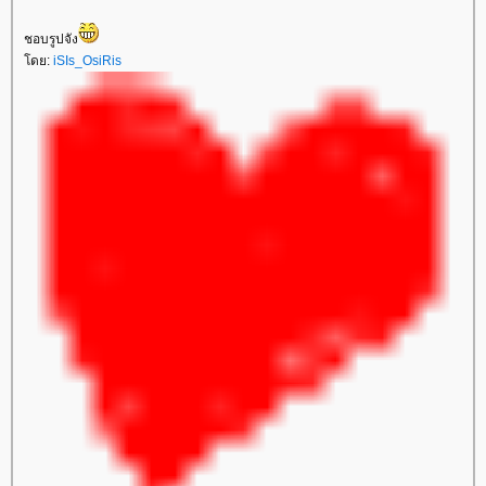
ชอบรูปจัง
ดย:
iSIs_OsiRis