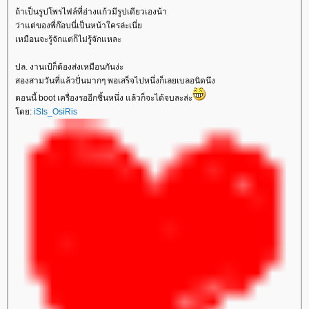
ถ้าเป็นรูปโพรไฟล์ที่อ่างแก้วมีรูปเดียวเองน้า
ว่าแต่ของพี่ก๊อบนี่เป็นหน้าใครล่ะเนี่
เหมือนจะรู้จักแต่ก็ไม่รู้จักแหละ
ปล. งานเป้ก็ต้องส่งเหมือนกันง่ะ
สองสามวันที่แล้วปั่นมากๆ พอเสร็จไปหนึ่งก็เลยเบลอนิดนึง
ตอนนี้ boot เครื่องรออีกชิ้นหนึ่ง แล้วก็จะได้จบละล่ะ
ดย:
iSIs_OsiRis