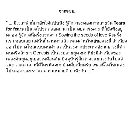
จากจขบ.
" ... มีเวลาพักก็มาอัพได้เเป๊บนึง รู้สึกว่าจะดองมาหลายวัน
Tears
for fears
เป็นวงโปรดตลอดกาล เป็นวงยุค ๘๐/๙๐ ที่ก็ยังฟังอยู่
ตลอด รู้จักวงนี้ครั้งเเรกจาก Sowing the seeds of love ฟังครั้ง
เเรก ชอบเลย เเต่นั่นก็นานมาเเล้ว เพลงส่วนใหญ่ของวงนี้ สำเนียง
ออกไปทางโซลเเบบคนดำ เเต่เป็นวงจากประเทศอังกฤษ วงนี้ทำ
ดนตรีคล้าย ๆ Genesis เป็นวงปลายยุค ๘๐ ที่ยังมีสำเนียงของ
เพลงต้นยุคอยู่เยอะเหมือนกัน ปัจจุบันรู้สึกว่าจะเเยกวงกันไปเเล้
วนะ ว่าเเต่ เเถวนี้มีใครฟัง ๘๐ บ้างมั้ยเนี่ยครับ เพลงนี้ไม่ใช่เพลง
ปรดสุดของเรา เเต่ความหมายดี มาฟังกัน ... "