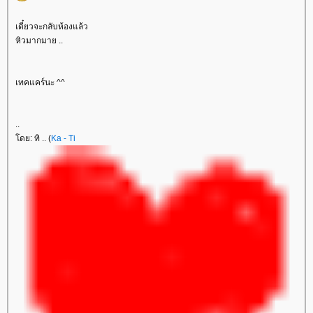
เดี๋ยวจะกลับห้องแล้ว
หิวมากมาย ..
เทคแคร์นะ ^^
..
ดย: ทิ .. (
Ka - Ti