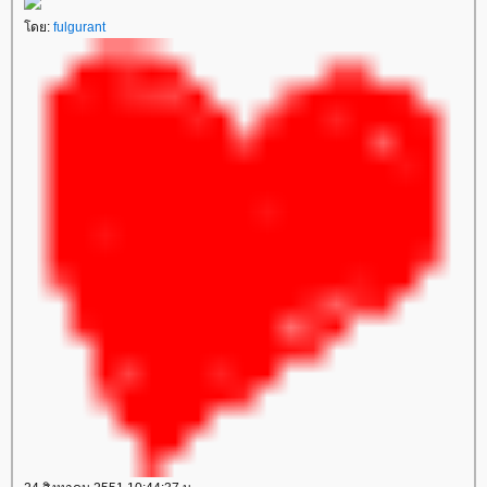
ดย:
fulgurant