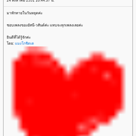
24 สิงหาคม 2551 10:44:37 น.
มาทักทายในวันหยุดค่ะ
ชอบเพลงของอัสนี-วสันต์ค่ะ แทบจะทุกเพลงเลยค่ะ
ินดีที่ได้รู้จักค่ะ
ดย:
มงโกชิดเด