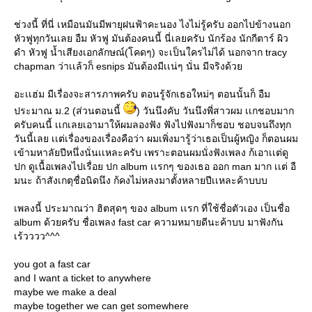
ช่วงนี้ ที่นี่ เหมือนมันมีพายุฝนฟ้าคะนอง ไงไม่รู้ครับ ออกไปข้างนอก
หัวฟูทุกวันเลย อืม หัวฟู มันต้องคนนี้ นี่เลยครับ นักร้อง นักกีตาร์ ผิว
ดำ หัวฟู น้ำเสียงเอกลักษณ์(โคดๆ) จะเป็นใครไม่ได้ นอกจาก tracy
chapman ว่าเเล้วก็ esnips มันต้องมีเเน่ๆ นั่น มีจริงด้ว
อะเเฮ่ม มีเรื่องจะสารภาพครับ ตอนรู้จักเธอใหม่ๆ ตอนนั้นก็ อืม
ประมาณ ม.2 (ส่วนตอนนี้
) วันนึงคับ วันนึงพี่สาวผม เเกชอบมาก
ครับคนนี้ เเกเลยเอามาให้ผมลองฟัง ฟังไปฟังมาก็ชอบ ชอบจนถึงทุก
วันนี้เลย เเต่เรื่องของเรื่องคือว่า ผมเพิ่งมารู้ว่าเธอเป็นผู้หญิง ก็ตอนผม
เข้ามหาลัยปีหนึ่งนั่นเเหละครับ เพราะตอนผมนั่งฟังเพลง ก้เอาเเต่ดู
ปก ดูเนื้อเพลงไปเรื่อย ปก album เเรกๆ ของเธอ ออก man มาก เเต่ อื
มนะ ถ้าสังเกตุชื่อนิดนึง ก้คงไม่หลงมาตั้งหลายปีเเหละค้าบบบ
เพลงนี้ ประมาณว่า ฮิตสุดๆ ของ album เเรก ที่ใช้ชื่อตัวเอง เป็นชื่อ
album ด้วยครับ ชื่อเพลง fast car ความหมายดีนะค้าบบ มาฟังกัน
เร้วววว^^^
you got a fast car
and I want a ticket to anywhere
maybe we make a deal
maybe together we can get somewhere