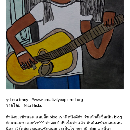
รูปวาด tracy : //www.creativityexplored.org
วาดโดย : Nita Hicks
กำลังจะเข้านอน เเอบอั๊พ blog เรานิดนึงดีก่า ว่าเเล้วตั้งชื่อเป็น blog
ก่อนนอนซะเลยน้า^^^ ท่าจะเข้าที เห็นท่าเเล้ว มันต้องช่วงก่อนนอน
นี่ล่ะ เวิร์คสุด อดนอนซักหน่อยจะเป็นไร อยากมี blog เองนี่นา