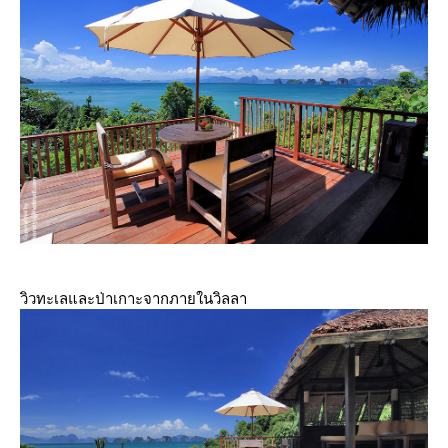
วิวทะเลและป่าเกาะจากภายในวิลลา