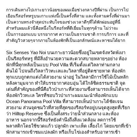
การเดินทางไปเกาะยาวน้อยของผมเมื่อช่วงกลางปีที่ผ่าน เป็นการไป
เยือนรีสอร์ทหรูบนเกาะแห่งนี้เป็นครั้งที่สาม และทั้งสามครั้งที่ผ่านมา
เป็นความทรงจำสุดประทับใจของช่วงเวลาดีๆที่ได้พักผ่อนอยู่ที่นี่
สำหรับผมแล้วนี่คือหนึ่งในรีสอร์ทที่ดีเยี่ยมในทุกๆด้าน ไม่ว่าจะ
เป็นการออกแบบ บรรยากาศ ความเป็นธรรมชาติ การบริการ และที่
สำคัญวิวสวยๆจากภายในห้องพักที่เป็นเอกลักษณ์และหาชมได้ยาก
Six Senses Yao Noi บนเกาะยาวน้อยซึ่งอยู่ในเขตจังหวัดพังงา
เป็นรีสอร์ทหรู ที่มีสิ่งอำนวยความสะดวกสบายหลายๆอย่าง ห้อง
พักที่นี่ทุกหลังเป็นแบบ Pool Villa ที่เริ่มตั้งแต่วิลลาท่ามกลาง
ต้นไม้ ไปจนถึงวิลลาวิวทะเลและวิลลาที่อยู่ติดชายหาด ห้องพัก
ทุกแบบถูกตกแต่งได้สวยงาม น่าอยู่ ในวิลลามีการใช้ไม้เป็นหลัก
หลังคามุมจาก ทำให้บรรยากาศอบอุ่น ได้ใกล้ชิดธรรมชาติ จุด
เด่นที่สำคัญของที่นี่คือวิวป่าเกาะที่สวยงามซึ่งสามารถเห็นได้จาก
ห้องพักวิวทะเล ใครที่ชอบวิวป่าเกาะผมแนะนำห้องพักแบบ
Ocean Panorama Pool Villa ที่สามารถเห็นป่าเกาะได้ชัดเจน
สวยงาม ส่วนจุดชมวิวที่สวยที่สุดของรีสอร์ทอยู่บนจุดสูงสุดที่เรียก
ว่า Hilltop Reserve ซึ่งเป็นทั้งสระว่ายน้ำส่วนกลาง และห้อง
อาหาร นอกจากนี้รีสอร์ทยังคำนึงถึงสิ่งแวดล้อม ลดการใช้
พลาสติกโดยใช้ขวดแก้ว ปลูกผัก เพาะเห็ด เลี้ยงไก่ โดยแขกที่เข้า
พักสามารถเข้าชมแปลงผัก หรือเก็บไข่เองสำหรับอาหารเช้า