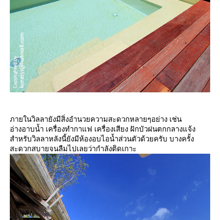
ภายในวิลลายังมีสิ่งอำนวยความสะดวกหลายๆอย่าง เช่น
อ่างอาบน้ำ เครื่องทำกาแฟ เครื่องเสียง ฝักบัวฝนตกกลางแจ้ง
สำหรับวิลลาหลังนี้ยังมีห้องอบไอน้ำส่วนตัวด้วยครับ บางครั้ง
สะดวกสบายจนลืมไปเลยว่ากำลังติดเกาะ