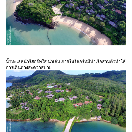
น้ำทะเลหน้ารีสอร์ทใส น่าเล่น ภายในรีสอร์ทมีท่าเรือส่วนตัวทำให้
การเดินทางสะดวกสบา