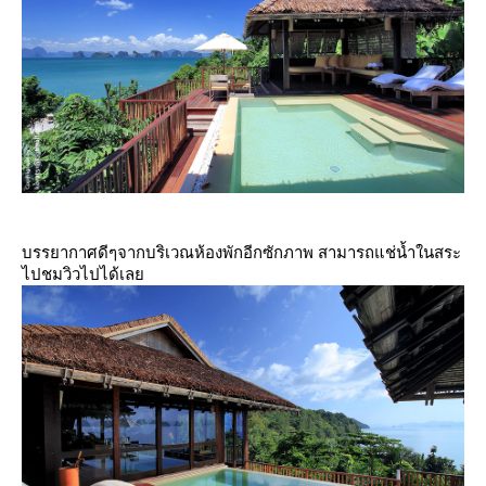
บรรยากาศดีๆจากบริเวณห้องพักอีกซักภาพ สามารถแช่น้ำในสระ
ไปชมวิวไปได้เล