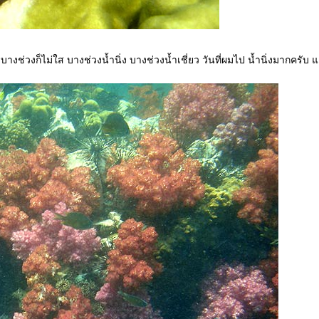
 บางช่วงก็ไม่ใส บางช่วงน้ำนิ่ง บางช่วงน้ำเชี่ยว วันที่ผมไป น้ำนิ่งมากครับ 