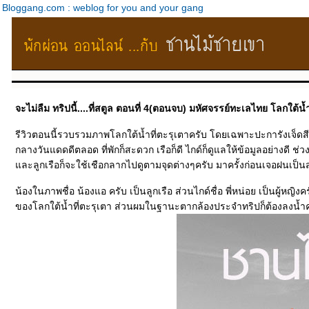
Bloggang.com : weblog for you and your gang
จะไม่ลืม ทริปนี้....ที่สตูล ตอนที่ 4(ตอนจบ) มหัศจรรย์ทะเลไทย โลกใต้น้ำ
รีวิวตอนนี้รวบรวมภาพโลกใต้น้ำที่ตะรุเตาครับ โดยเฉพาะปะการังเจ็ด
กลางวันแดดดีตลอด ที่พักก็สะดวก เรือก็ดี ไกด์ก็ดูแลให้ข้อมูลอย่างดี ช่
ละลูกเรือก็จะใช้เชือกลากไปดูตามจุดต่างๆครับ มาครั้งก่อนเจอฝนเป็น
น้องในภาพชื่อ น้องแอ ครับ เป็นลูกเรือ ส่วนไกด์ชื่อ พี่หน่อย เป็นผู้หญิง
ของโลกใต้น้ำที่ตะรุเตา ส่วนผมในฐานะตากล้องประจำทริปก็ต้องลงน้ำค