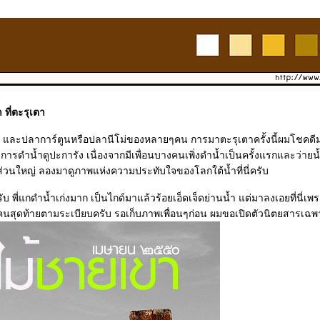
 ที่ตะรุเตา
สี และปลาการ์ตูนหรือปลานีโม่ของหลายๆคน การมาตะรุเตาครั้งนี้ผมโชคดี
วงการดำน้ำดูปะการัง เนื่องจากมีเพื่อนบางคนเพิ่งดำน้ำเป็นครั้งแรกและว่ายน้
ส่วนใหญ่ ลองมาดูภาพแห่งความประทับใจของโลกใต้น้ำที่นี่ครับ
ครับ พี่แกดำน้ำเก่งมาก เป็นไกด์มาแล้วร้อยเอ็ดเจ็ดย่านน้ำ แต่มาลงเอยที่นี่เ
นสุดท้ายตามระเบียบครับ รอเก็บภาพเพื่อนๆก่อน ผมขอเปิดตัวนิตยสารเฉพาะ