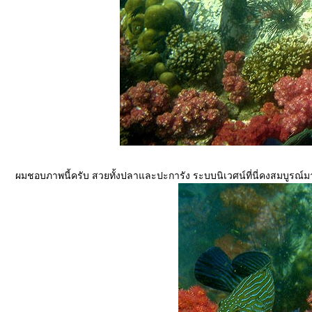
ผมชอบภาพนี้ครับ สวยทั้งปลาและปะการัง ระบบนิเวศน์ที่นี่คงสมบูรณ์มา