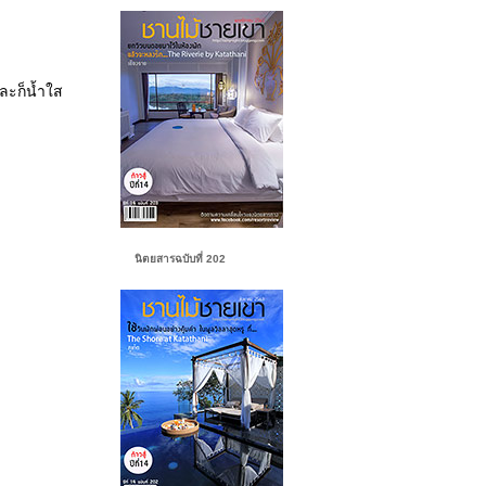
และก็น้ำใส
นิตยสารฉบับที่ 202