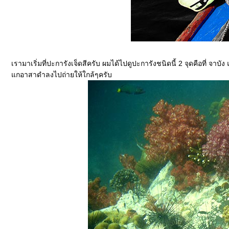
เรามาเริ่มที่ปะการังเจ็ดสีครับ ผมได้ไปดูปะการังชนิดนี้ 2 จุดคือที่ จาบ
กอาสาดำลงไปถ่ายให้ใกล้ๆครับ