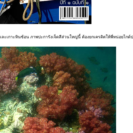
ัง และเกาะหินซ้อน ภาพปะการังเจ็ดสีส่วนใหญ่นี้ ต้องยกเครดิตให้พี่หน่อยไกด์ป