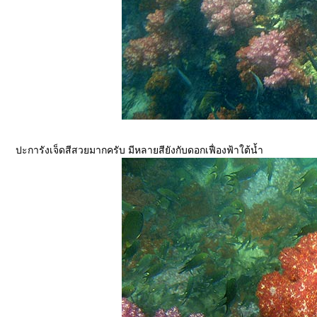
ปะการังเจ็ดสีสวยมากครับ มีหลายสียังกับดอกเฟื่องฟ้าใต้น้ำ