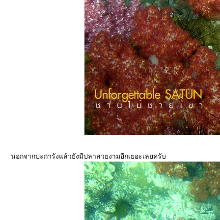
นอกจากปะการังแล้วยังมีปลาสวยงามอีกเยอะเลยครับ