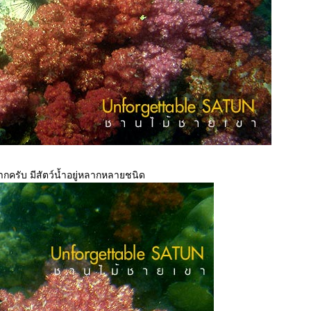
กครับ มีสัตว์น้ำอยู่หลากหลายชนิด