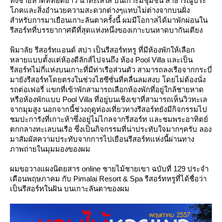
ทั้งชายหาดที่ทอดยาว น้ำทะเลใส บนเกาะมีชุมชน สาธารณูประ
ภคและสิ่งอำนวยความสะดวกต่างๆแทบไม่ต่างจากบนฝั่ง
สำหรับการมาเยือนเกาะลันตาครั้งนี้ ผมมีโอกาสได้มาพักผ่อนใน
รีสอร์ทที่บรรยากาศดีที่สุดแห่งหนึ่งของเกาะบนหาดบากันเตียง
พิมาลัย รีสอร์ทแอนด์ สปา เป็นรีสอร์ทหรู ที่มีห้องพักให้เลือก
หลายแบบตั้งแต่ห้องดีลักส์ไปจนถึง ห้อง Pool Villa และเป็น
รีสอร์ทไม่กี่แห่งบนเกาะที่มีท่าเรือส่วนตัว สามารถลงเรือจากกระบี่
มายังรีสอร์ทโดยตรงในช่วงไฮซีซั่นที่คลื่นลมสงบ โดยไม่ต้องนั่ง
รถต่อเฟอรี่ แขกที่เข้าพักสามารถเลือกห้องพักที่อยู่ใกล้ชายหาด
หรือห้องพักแบบ Pool Villa ที่อยู่บนเชิงเขาที่สามารถเห็นวิวทะเล
จากมุมสูง นอกจากนี้ช่วงฤดูท่องเที่ยวทางรีสอร์ทยังมีกิจกรรมไป
ชมปะการังที่เกาะห้าซึ่งอยู่ไม่ไกลจากรีสอร์ท และชมพระอาทิตย์
ตกกลางทะเลบนเรือ ซึ่งเป็นกิจกรรมที่น่าประทับใจมากๆครับ ลอง
มาสัมผัสความประทับจากการไปเยือนรีสอร์ทแห่งนี้ผ่านทาง
ภาพถ่ายในมุมมองของผม
ผมขอวางแผงนิตยสาร online ชายไม้ชายเขา ฉบับที่ 129 ประจำ
เดือนพฤษภาคม กับ Pimalai Resort & Spa รีสอร์ทหรูที่ได้ชื่อว่า
เป็นรีสอร์ทในฝัน บนเกาะลันตาของผม