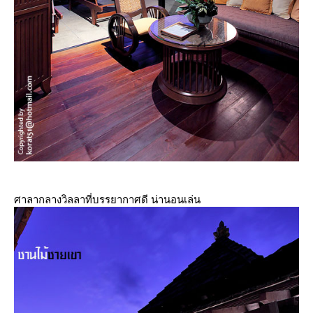
ศาลากลางวิลลาที่บรรยากาศดี น่านอนเล่น