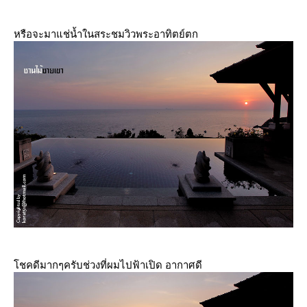
หรือจะมาแช่น้ำในสระชมวิวพระอาทิตย์ตก
ชคดีมากๆครับช่วงที่ผมไปฟ้าเปิด อากาศดี