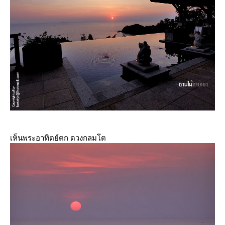
เห็นพระอาทิตย์ตก ดวงกลมโต