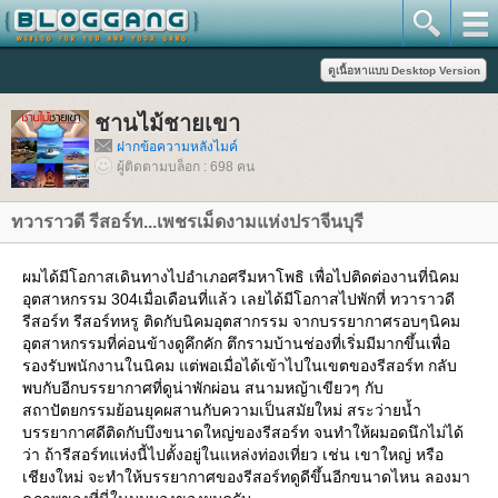
ชานไม้ชายเขา
ฝากข้อความหลังไมค์
ผู้ติดตามบล็อก : 698 คน
ทวาราวดี รีสอร์ท...เพชรเม็ดงามแห่งปราจีนบุรี
ผมได้มีโอกาสเดินทางไปอำเภอศรีมหาโพธิ เพื่อไปติดต่องานที่นิคม
อุตสาหกรรม 304เมื่อเดือนที่แล้ว เลยได้มีโอกาสไปพักที่ ทวาราวดี
รีสอร์ท รีสอร์ทหรู ติดกับนิคมอุตสากรรม จากบรรยากาศรอบๆนิคม
อุตสาหกรรมที่ค่อนข้างดูคึกคัก ตึกรามบ้านช่องที่เริ่มมีมากขึ้นเพื่อ
รองรับพนักงานในนิคม แต่พอเมื่อได้เข้าไปในเขตของรีสอร์ท กลับ
พบกับอีกบรรยากาศที่ดูน่าพักผ่อน สนามหญ้าเขียวๆ กับ
สถาปัตยกรรมย้อนยุคผสานกับความเป็นสมัยใหม่ สระว่ายน้ำ
บรรยากาศดีติดกับบึงขนาดใหญ่ของรีสอร์ท จนทำให้ผมอดนึกไม่ได้
ว่า ถ้ารีสอร์ทแห่งนี้ไปตั้งอยู่ในแหล่งท่องเที่ยว เช่น เขาใหญ่ หรือ
เชียงใหม่ จะทำให้บรรยากาศของรีสอร์ทดูดีขึ้นอีกขนาดไหน ลองมา