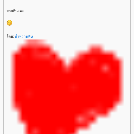
สวยดีนะคะ
ดย:
น้ำหวานพิษ