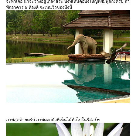
จะหาเจอ น่าจะวางอยู่ใกล้ๆสระ บึงที่เห็นคือบึงใหญ่ที่ผมพูดถึงครับ ถ้า
พักอาคาร 5 ห้องคี่ จะเห็นวิวของบึงนี้
ภาพสุดท้ายครับ ภาพดอกบัวที่เห็นได้ทั่วไปในรีสอร์ท