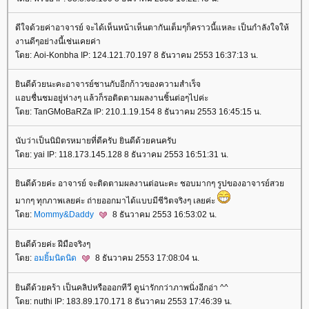
ดีใจด้วยค่าอาจารย์ จะได้เห็นหน้าเห็นตากันเต็มๆก็คราวนี้แหละ เป็นกำลังใจให้
งานดีๆอย่างนี้เช่นเคยค่า
ดย: Aoi-Konbha IP: 124.121.70.197 8 ธันวาคม 2553 16:37:13 น.
ินดีด้วยนะคะอาจารย์ชานกับอีกก้าวของความสำเร็จ
อบชื่นชมอยู่ห่างๆ แล้วก็รอติดตามผลงานชิ้นต่อๆไปค่ะ
ดย: TanGMoBaRZa IP: 210.1.19.154 8 ธันวาคม 2553 16:45:15 น.
นับว่าเป็นนิมิตรหมายที่ดีครับ ยินดีด้วยคนครับ
ดย: yai IP: 118.173.145.128 8 ธันวาคม 2553 16:51:31 น.
ินดีด้วยค่ะ อาจารย์ จะติดตามผลงานต่อนะคะ ชอบมากๆ รูปของอาจารย์สว
มากๆ ทุกภาพเลยค่ะ ถ่ายออกมาได้แบบมีชีวิตจริงๆ เลยค่ะ
ดย:
Mommy&Daddy
8 ธันวาคม 2553 16:53:02 น.
ินดีด้วยค่ะ ฝีมือจริงๆ
ดย:
อมยิ้มนิดนิด
8 ธันวาคม 2553 17:08:04 น.
ินดีด้วยคร้า เป็นคลิปหรือออกทีวี ดูน่ารักกว่าภาพนิ่งอีกอ่า ^^
ดย: nuthi IP: 183.89.170.171 8 ธันวาคม 2553 17:46:39 น.