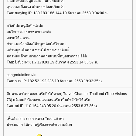
กล้ปีใหม่แล้วดูแลสุขภาพด้วยนะครับ
สุขภาพแข็งแรง เดินทางปลอดภัยครับ...
ดย: ruaying IP: 180.183.186.144 19 ธันวาคม 2553 0:04:06 น.
สวัสดีค่ะ หนูชื่อปิงน่ะค่ะ
สนใจการถ่่ายภาพมากเลยค่ะ
อยากให้อ.ชาน
ช่วยแนะนำกล้องให้หนูหน่อยได้ไหมค่ะ
ล้วหนูจะติดตาม ชานไม้ ชายเขา น่ะคะ่
ปล.เห็นแล้วคนถ่ายภาพตามแบบที่หนูอยากถ่าย อิอิอิ
ดย: ปิงปิง IP: 61.7.170.93 19 ธันวาคม 2553 14:33:57 น.
congratulation ค่ะ
ดย: susi IP: 182.52.192.236 19 ธันวาคม 2553 19:32:35 น.
ติดตามมาโดยตลอดครับยิ่งได้มาอยู่ Travel Channel Thailand (True Visions
73) แล้วผมยิ่งไม่พลาดแน่นอนครับ เป็นกำลังใจให้ครับ
ดย: art IP: 110.164.243.95 20 ธันวาคม 2553 8:37:36 น.
เห็นตัวอย่างรายการทาง True แล้วค่ะ
น่าชมมาก ได้ความรู้เรื่องการถ่ายภาพด้ว