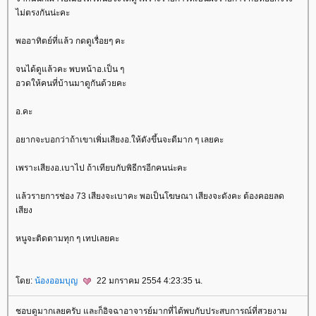
ไม่ตรงกันน่ะคะ
พออาทิตย์ที่แล้ว กดดูเรื่อยๆ คะ
จนได้ดูแล้วคะ พบหน้าอ.เป็น ๆ
อวดให้คนที่บ้านมาดูกันด้วยคะ
อ.คะ
อยากจะบอกว่าถ้าเขาเพิ่มเสียงอ.ให้ดังขึ้นจะดีมาก ๆ เลยคะ
เพราะเสียงอ.เบาไป ถ้าเทียบกับพิธีกรอีกคนน่ะคะ
ล้วรายการช่อง 73 เสียงจะเบาคะ พอเป็นโฆษณา เสียงจะดังคะ ต้องคอยลด
เสียง
หนูจะติดตามทุก ๆ เทปเลยคะ
ดย:
น้องออมบุญ
22 มกราคม 2554 4:23:35 น.
ชอบดูมากเลยครับ และก็อิจฉาอาจารย์มากที่ได้พบกับประสบการณ์ที่สวยงาม