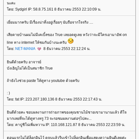
นะคะ
ดย: Sydgirl IP: 58.8.75.161 8 ธันวาคม 2553 22:10:09 น.
เยี่ยมมากครับ มีเรื่องน่าทึ่งอยู่เรื่อยๆ นับถือจากใจจริง ....
เสียดายบ้านผมไม่มีเคเบิ้ลของ True เลยอดดูเลย หวังว่าจะมีใครเอามาอัฟ on
line ทาง internet ให้ชมกันบ้างนะครับ
ดย:
NET-MANIA
8 ธันวาคม 2553 22:12:24 น.
ินดีด้วยครับ อาจารย์
บังเอิญไม่ได้เป็นสมาชิก True
ถ้ายังไงช่วย paste ให้ดูทาง youtube ด้วยครับ
: )
ดย: fat IP: 223.207.180.136 8 ธันวาคม 2553 22:17:43 น.
ินดีด้วยคะ ชอบผลงานการถ่ายภาพของคุณชานไม้ชายเขามานานแล้ว ดีใจ
มากเลยที่จะได้ดูทางทรู 73 จะรอชมผลงานต่อๆไปคะ...
ดย: คาปูชิโน่เพิ่มหวาน IP: 110.168.121.87 8 ธันวาคม 2553 22:23:59 น.
ตอนแรกไม่ได้ล็อกอินไว้ ดูจบแล้วรีบเข้าไปล็อกอินเพื่อแสดงความยินดีเลยค่ะ