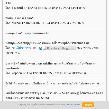
ครับ
ดย: จิระวัฒน์ IP: 182.53.45.196 23 มกราคม 2554 14:01:06 น.
ินดีกับอาจารย์ด้วยครับ
ดย: srichai IP: 182.53.107.111 24 มกราคม 2554 22:59:07 น.
ขอบคุณสำหรับทุกๆคอมเม้นนะครับ
ขอบคุณน้องออมบุญที่แนะนำ ตอนนี้แจ้งไปทางผู้ที่เกี่ยวข้องแล้วครับ
ดย:
ชานไม้ชายเขา
25 มกราคม 2554
10:33:52 น.
อาจารย์หน้ามันไปหน่อยนะคะ แต่เป็นรายการที่น่าติดตามเหมือนนิตยสาร
ออนไลน์ค่ะ
ดย: kopdon IP: 124.122.60.107 25 มกราคม 2554 20:49:20 น.
ังไม่ได้มาแสดงความยินดีอย่างเป็นทางการเลยค่ะ คงไม่ช้าไปนะคะอาจารย์
ไม่มีโอกาสชมรายการจริงๆ ซะที (เพราะบ้านหลังเขาไม่มีทรู) ได้แต่ฟังเหาคุงเล่า
ตลอด (แฟนรายการตัวยงค่ะ 5555)
BlogGang.com ใช้คุกกี้เพื่อพัฒนาประสบการณ์การใช้งานของคุณ
อ่านเพิ่มเติมได้ที่นี่
เปิดชมวีดีโอหลายต่อหลายรอบแล้วค่ะ ถ้าอาจารย์ชานมีทำรวมเป็นแผ่นDVD ก็