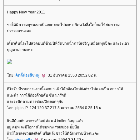
Happy New Year 2011
ขอให้มีความสุขตลอดปีและตลอดไปนะคะ คิดหวังสิ่งใดก็ขอให้สมความ
ปรารถนานะคะ
เดี๋ยวคืนนี้จะไปสวดมนต์ข้ามปีที่วัดปากน้ำภาษีเจริญเหมือนทุกปีคะ และจะเอา
บุญมาฝากนะคะ
ดย:
คิตตี้น้อยสีชมพู
31 ธันวาคม 2553 20:52:02 น.
ดีใจจัง มีรายการแบบนี้ออกมา เพิ่งได้กล้องใหม่ยังถ่ายไม่ค่อยเป็น อยากให้
นะนำ การใช้ก้องด้วยคับ ซัน น่ารักดี
ละจะติดตามทางช่อง73ตลอดๆคับ
ดย: pipis IP: 124.120.37.217 3 มกราคม 2554 0:25:15 น.
ินดีด้วยกับอาจารย์กิตติค่ะ แค่ trailer ก็สนุกแล้ว
อยู่ ตปท จะมีโอกาสได้ชมทาง Youtube มั้ยน้อ
ถ้ามีใครลงช่วยส่งลิงค์ หรือแจ้งข่าวให้ดิฉันทราบบ้างนะคะ
ดย:
yinnerella
3 มกราคม 2554 2:31:20 น.