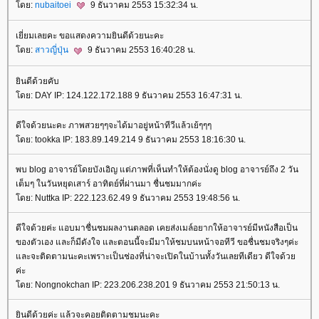
ดย:
nubaitoei
9 ธันวาคม 2553 15:32:34 น.
เยี่ยมเลยคะ ขอแสดงความยินดีด้วยนะคะ
ดย:
สาวญี่ปุ่น
9 ธันวาคม 2553 16:40:28 น.
ินดีด้วยคับ
ดย: DAY IP: 124.122.172.188 9 ธันวาคม 2553 16:47:31 น.
ดีใจด้วยนะคะ ภาพสวยๆๆจะได้มาอยู่หน้าทีวีแล้วเย้ๆๆๆ
ดย: tookka IP: 183.89.149.214 9 ธันวาคม 2553 18:16:30 น.
พบ blog อาจารย์โดยบังเอิญ แต่ภาพที่เห็นทำให้ต้องนั่งดู blog อาจารย์ถึง 2 วัน
เต็มๆ ในวันหยุดเสาร์ อาทิตย์ที่ผ่านมา ชื่นชมมากค่ะ
ดย: Nuttka IP: 222.123.62.49 9 ธันวาคม 2553 19:48:56 น.
ดีใจด้วยค่ะ แอบมาชื่นชมผลงานตลอด เคยส่งเมล์อยากให้อาจารย์มีหนังสือเป็น
ของตัวเอง และก็มีดังใจ และตอนนี้จะมีมาให้ชมบนหน้าจอทีวี ขอชื่นชมจริงๆค่ะ
ละจะติดตามนะคะเพราะเป็นช่องที่น่าจะเปิดในบ้านทั้งวันเลยทีเดียว ดีใจด้ว
ค่ะ
ดย: Nongnokchan IP: 223.206.238.201 9 ธันวาคม 2553 21:50:13 น.
ินดีด้วยค่ะ แล้วจะคอยติดตามชมนะคะ