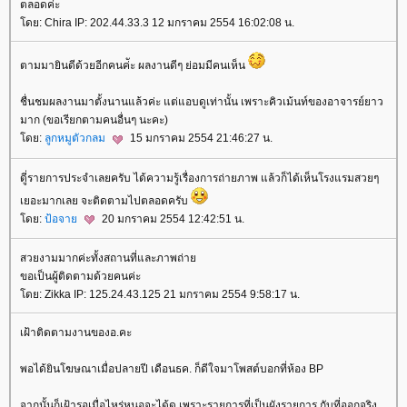
ตลอดค่ะ
ดย: Chira IP: 202.44.33.3 12 มกราคม 2554 16:02:08 น.
ตามมายินดีด้วยอีกคนค่ัะ ผลงานดีๆ ย่อมมีคนเห็น
ชื่นชมผลงานมาตั้งนานแล้วค่ะ แต่แอบดูเท่านั้น เพราะคิวเม้นท์ของอาจารย์ยาว
มาก (ขอเรียกตามคนอื่นๆ นะคะ)
ดย:
ลูกหมูตัวกลม
15 มกราคม 2554 21:46:27 น.
ดูี่รายการประจำเลยครับ ได้ความรู้เรื่องการถ่ายภาพ แล้วก็ได้เห็นโรงแรมสวยๆ
เยอะมากเลย จะติดตามไปตลอดครับ
ดย:
ป้อจา
20 มกราคม 2554 12:42:51 น.
สวยงามมากค่ะทั้งสถานที่และภาพถ่า
ขอเป็นผู้ติดตามด้วยคนค่ะ
ดย: Zikka IP: 125.24.43.125 21 มกราคม 2554 9:58:17 น.
เฝ้าติดตามงานของอ.คะ
พอได้ยินโฆษณาเมื่อปลายปี เดือนธค. ก็ดีใจมาโพสต์บอกที่ห้อง BP
จากนั้นก็เฝ้ารอเมื่อไหร่หนอจะได้ดู เพราะรายการที่เป็นผังรายการ กับที่ออกจริง