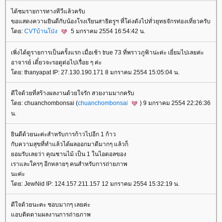
ได้ชมรายการทางทีวีแล้วครับ
ขอแสดงความยินดีกับน้องโรงเรียนสาธิตรูฯ ที่โด่งดังไปทั่วยุทธจักรท่องเที่ยวครับ
ดย:
CVTบ้านโป่ง
5 มกราคม 2554 16:54:42 น.
เพิ่งได้ดูรายการเป็นครั้งแรก เมื่อเช้า true 73 ที่พราวภูฟ้าน่ะค่ะ เยี่ยมไปเลยค่ะ
อาจารย์ เดี๋ยวจะรอดูต่อไปเรื่อย ๆ ค่ะ
ดย: thanyapat IP: 27.130.190.171 8 มกราคม 2554 15:05:04 น.
ดีใจด้วยที่สร้างผลงานด้วยใจรัก สวยงามมากครับ
ดย: chuanchombonsai (
chuanchombonsai
) 9 มกราคม 2554 22:26:36
น.
ินดีด้วยนะค่ะสำหรับการก้าวไปอีก 1 ก้าว
กับความสุขที่ทำแล้วได้ผลออกมาดีมากๆ แล้วก็
อมรับเลยว่า คุณชานไม้ เป็น 1 ในไอดอลของ
เราและใครๆ อีกหลายๆ คนสำหรับการถ่ายภาพ
นะค่ะ
ดย: JewNid IP: 124.157.211.157 12 มกราคม 2554 15:32:19 น.
ดีใจด้วยนะคะ ชอบมากๆ เลยค่ะ
อบติดตามผลงานการถ่ายภาพ