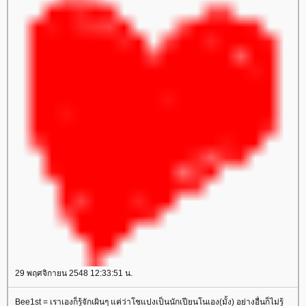
29 พฤศจิกายน 2548 12:33:51 น.
Bee1st = เราเองก็รู้จักเผินๆ แค่ว่าโชแปงเป็นนักเปียนโนเอง(มั้ง) อย่างอื่นก็ไม่รู้