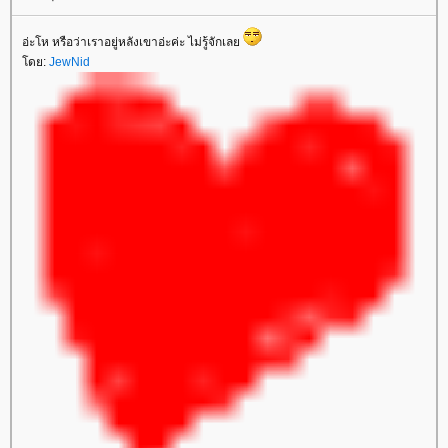
อ่ะโห หรือว่าเราอยู่หลังเขาอ่ะค่ะ ไม่รู้จักเล
ดย:
JewNid