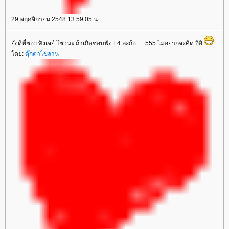
29 พฤศจิกายน 2548 13:59:05 น.
ังดีที่ชอบฟังเจย์ โชวนะ ถ้าเกิดชอบฟัง F4 ล่ะก้อ..... 555 ไม่อยากจะคิด อิอิ
ดย:
ตุ๊กตาไขลาน