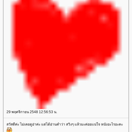
29 พฤศจิกายน 2548 12:56:53 น.
สวัสดีค่ะ ไม่เคยดูอ่าค่ะ แต่ได้อ่านคำว่า สวิงๆ แล้วมะค่อยแน่ใจ หนังอะไรอะคะ