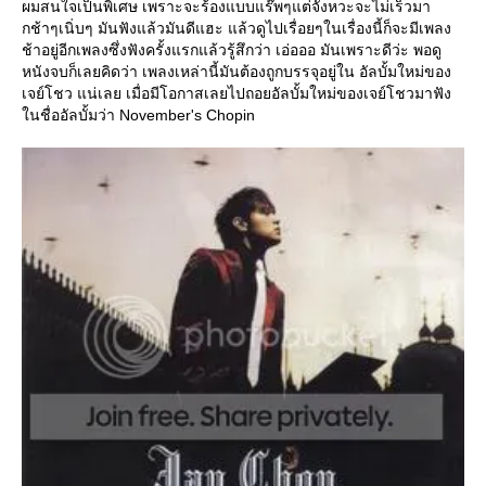
ผมสนใจเป็นพิเศษ เพราะจะร้องแบบแร๊พๆแต่จังหวะจะไม่เร็วมา
กช้าๆเนิ่บๆ มันฟังแล้วมันดีแฮะ แล้วดูไปเรื่อยๆในเรื่องนี้ก็จะมีเพลง
ช้าอยู่อีกเพลงซึ่งฟังครั้งแรกแล้วรู้สึกว่า เอ่อออ มันเพราะดีว่ะ พอดู
หนังจบก็เลยคิดว่า เพลงเหล่านี้มันต้องถูกบรรจุอยู่ใน อัลบั้มใหม่ของ
เจย์โชว แน่เลย เมื่อมีโอกาสเลยไปถอยอัลบั้มใหม่ของเจย์โชวมาฟัง
นชื่ออัลบั้มว่า November's Chopin