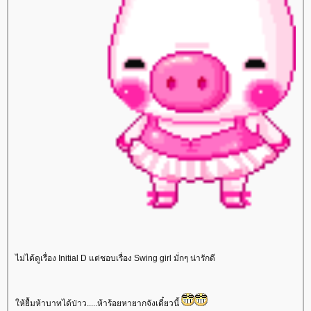
ไม่ได้ดูเรื่อง Initial D แต่ชอบเรื่อง Swing girl มั่กๆ น่ารักดี
ห้ยื้มห้าบาทได้ป่าว.....ห้าร้อยหายากจังเดี๋ยวนี้