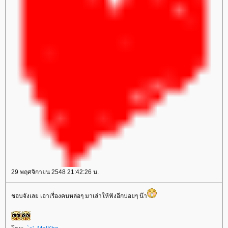
29 พฤศจิกายน 2548 21:42:26 น.
ชอบจังเลย เอาเรื่องคนหล่อๆ มาเล่าให้ฟังอีกบ่อยๆ น๊า