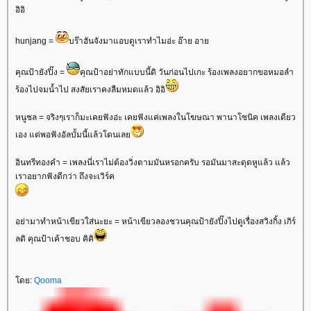
อิอิ
hunjang =
บร๊าฮันจังมาแอบดูเราทำไมอ่ะ อ๊าย อา
คุณป้ายังปิ๊ง =
คุณป้าอย่าทักแบบนี้ดิ วันก่อนไปเกะ ร้องเพลงอยากขอหมอลำ
ร้องไปจมน้ำไป สงสัยเราคงลืมหมดแล้ว อิอิ
หนูชล = จริงๆเราก็มะเคยฟังอ่ะ เคยฟังแค่เพลงในโฆษณา พานาโซนิค เพลงเดียว
เอง แต่พอฟังอัลบั้มนี้แล้วโดนเล
อินทรีทองคำ = เพลงนี่เราไม่ต้องวิ่งตามมันหรอกครับ รอมันมาสะดุดหูแล้ว แล้ว
เราอยากฟังดีกว่า ถึงจะเวิร์ค
อย่ามาทำหน้าเขียวใส่นะยะ = หน้าเขียวลองชวนคุณป้ายังปิ๊งไปดูเรื่องสวิงกิ้ง เกิร์
ลดิ คุณป้าเค้าชอบ คิคิ
ดย:
Qooma