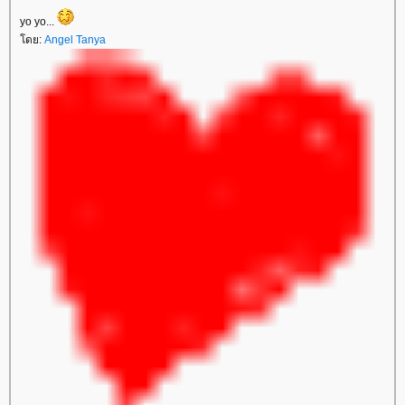
yo yo...
ดย:
Angel Tanya