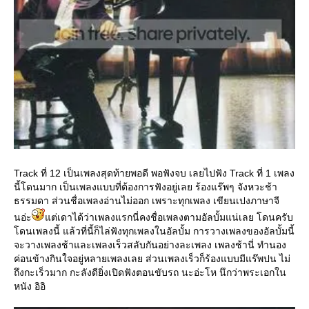
Track ที่ 12 เป็นเพลงสุดท้ายพอดี พอฟังจบ เลยไปฟัง Track ที่ 1 เพลง
นี้โดนมาก เป็นเพลงแบบที่ต้องการฟังอยู่เลย ร้องแร๊พๆ จังหวะช้า
ธรรมดา ส่วนชื่อเพลงอ่านไม่ออก เพราะทุกเพลง เขียนเปงภาษาจี
นอ่ะ
ต่เดาได้ว่าเพลงแรกนี่คงชื่อเพลงตามอัลบั้มแน่เลย โดนครับ
ดนเพลงนี้ แล้วที่นี้ก็ไล่ฟังทุกเพลงในอัลบั้ม การวางเพลงของอัลบั้มนี้
จะวางเพลงช้าและเพลงเร็วสลับกันอย่างละเพลง เพลงช้านี่ ทำนอง
ค่อนข้างกินใจอยู่หลายเพลงเลย ส่วนเพลงเร็วก็ร้องแบบมีแร๊พปน ไม่
ถึงกะเร็วมาก กะลังดียิ่งเปิดฟังตอนขับรถ นะอ่ะโห นึกว่าพระเอกใน
หนัง อิอิ