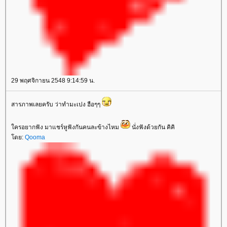
29 พฤศจิกายน 2548 9:14:59 น.
สารภาพเลยครับ ว่าทำมะเปง ฮือๆๆ
ครอยากฟัง มาแชร์หูฟังกันคนละข้างไหม
นั่งฟังด้วยกัน คิคิ
ดย:
Qooma