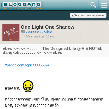
One Light One Shadow
ฝากข้อความหลังไมค์
ผู้ติดตามบล็อก : 15 คน
๏L๏s ~:~:~:~:~ . . . . . . .The Designed Life @ VIE HOTEL,
Bangkok . . . . . . . . ~:~:~:~:~ ๏L๏s
//pantip.com/topic/30065324
สวัสดีครับ
หลังจากคราวก่อน ผมพาไปชมฝูงนกนางนวล ที่ สถานตากอากาศ
บางปู จังหวัดสมุทรปราการ กันแล้ว