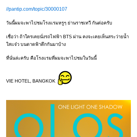
//pantip.com/topic/30000107
วันนี้ผมจะพาไปชมโรงแรมหรูๆ ย่านราชเทวี กันต่อครับ
เชื่อว่า ถ้าใครเคยนั่งรถไฟฟ้า BTS ผ่าน คงจะเคยเห็นสระว่ายน้ำ
สแจ๋ว บนดาดฟ้าตึกกันมาบ้าง
ที่นั่นล่ะครับ คือโรงแรมที่ผมจะพาไปชมในวันนี้
VIE HOTEL, BANGKOK