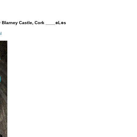
 Blarney Castle, Cork ____๏L๏s
l