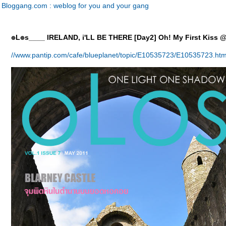
Bloggang.com : weblog for you and your gang
๏L๏s____ IRELAND, i'LL BE THERE [Day2] Oh! My First Kiss @
//www.pantip.com/cafe/blueplanet/topic/E10535723/E10535723.htm