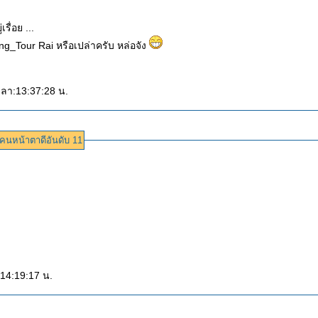
อยู่เรื่อย ...
คุณ One Light One Shadow ใช่รูปผู้ชายสองคนที่ยืนข้างๆคุณ Yai Klong_Tour Rai หรือเปล่าครับ หล่อจัง
เวลา:13:37:28 น.
คนหน้าตาดีอันดับ 11
:14:19:17 น.