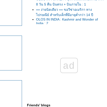
8 วัน 5 คืน บินตรง + บินภายใน : 1
== ง่ายนิดเดียว == ขอวีซ่าอเมริกา ทาง
ไปรษณีย์ สำหรับเด็กที่มีอายุต่ำกว่า 14 ปี
OLOS IN INDIA : Kashmir and Wonder of
India : 2
OLOS IN INDIA : Kashmir and Wonder of
India : 1
It’s Happened to be a closet. /23
สัมผัสมนต์เสน่ห์เมืองโบราณเฟิ่งหวง เสียวสุด
ทรวงบนทางเดินกระจกที่จางเจียเจี้ย กลับเบบเพ
ลียๆที่ฉางซา
OLOS in KORAT ... ไหว้พระ 9 วัด ในเมือง
คราช ... ขอพรรับปีใหม่ 2559
ad
สัมผัสความสุขของการพักผ่อน และอาหารชั้น
เลิศ ที่ Le Meridien Suvarnabhumi, Bangkok
Golf Resort & Spa
U.S.A.2015 ขับรถเที่ยว 8 อุทยานแห่งชาติใน
เวสท์อเมริกา เพลิดเพลินไปกับสีสันของดอกไม้
ป่าในฤดูร้อน - 3
U.S.A.2015 ขับรถเที่ยว 8 อุทยานแห่งชาติใน
เวสท์อเมริกา เพลิดเพลินไปกับสีสันของดอกไม้
Friends' blogs
ป่าในฤดูร้อน - 2