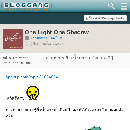
One Light One Shadow
ฝากข้อความหลังไมค์
ผู้ติดตามบล็อก : 15 คน
๏L๏s ~.~.~.~. . . . . . . อ า ห า ร ยั่ ว นํ้ า ล า ย [ ภ า ค 7 ] . . . . . .
.~.~.~.~. ๏L๏s
//pantip.com/topic/31624824
สวัสดีครับ
ห่างหายจากกระทู้ยั่วน้ำลายมาเกือบปี ตอนนี้ได้เวลามายั่วกันต่อแล้ว
ครับ