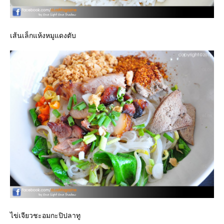
เส้นเล็กแห้งหมูแดงตับ
ไข่เจียวชะอมกะปิปลาทู