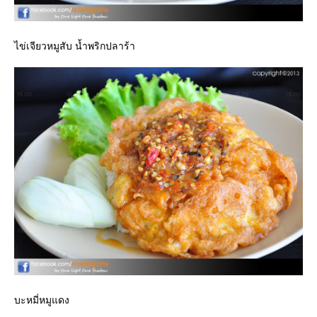
ไข่เจียวหมูสับ น้ำพริกปลาร้า
บะหมี่หมูแดง