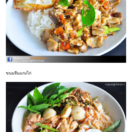
ขนมจีนแกงไก่