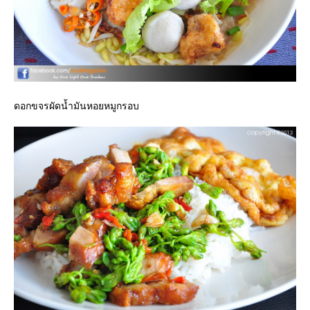
ดอกขจรผัดน้ำมันหอยหมูกรอบ