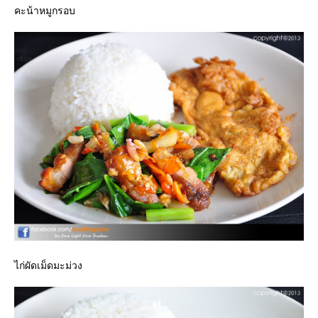
คะน้าหมูกรอบ
ไก่ผัดเม็ดมะม่วง