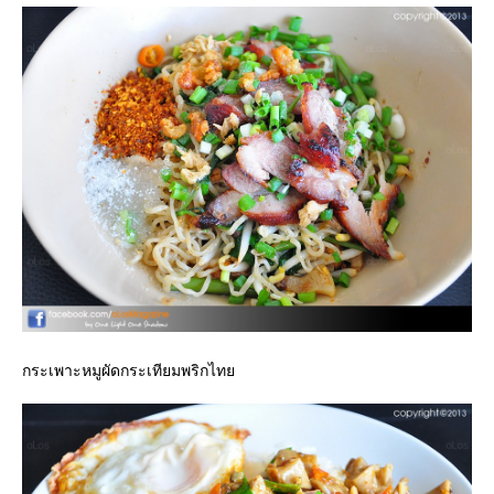
กระเพาะหมูผัดกระเทียมพริกไท