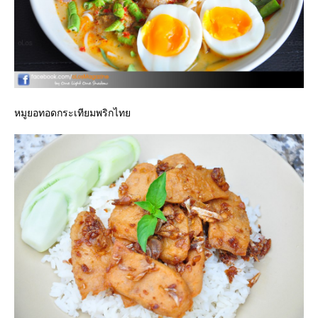
หมูยอทอดกระเทียมพริกไท