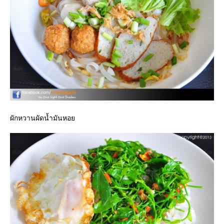
ผักหวานผัดน้ำมันหอ