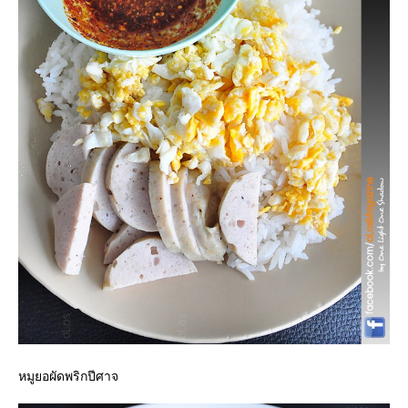
หมูยอผัดพริกปีศาจ