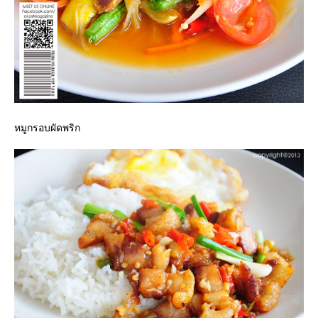
หมูกรอบผัดพริก