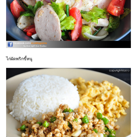
ไก่ผัดพริกขี้หนู