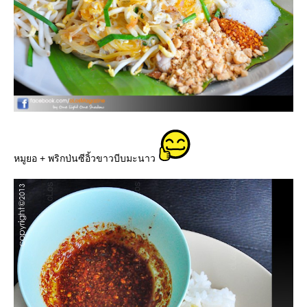
หมูยอ + พริกป่นซีอิ้วขาวบีบมะนาว