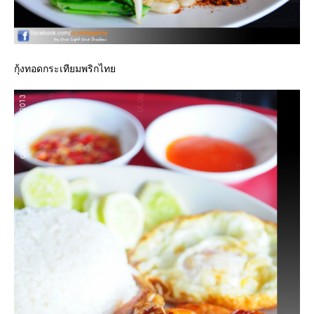
กุ้งทอดกระเทียมพริกไท