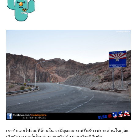
เราขับเลยไปจอดที่ด้านใน จะมีจุดจอดรถฟรีครับ เพราะส่วนใหญ่จะ
เสียตัง บางจุดก็เป็นจุดจอดรถบัส ต้องอ่านป้ายดีดีครับ