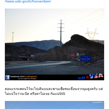
//www.usbr.gov/lc/hooverdam/
ตอนแรกแพลนไว้จะไปเดินบนสะพานเพื่อชมเขื่อนจากมุมสูงครับ แต่
ไม่แน่ใจว่าจะปิด หรือหาไม่เจอ กันแน่555