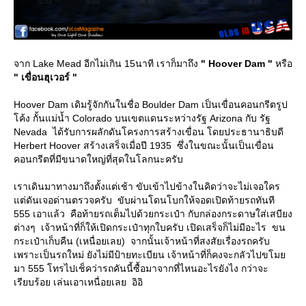
จาก Lake Mead อีกไม่เกิน 15นาที เราก็มาถึง
" Hoover Dam "
หรือ
" เขื่อนฮุเวอร์ "
Hoover Dam เดิมรู้จักกันในชื่อ Boulder Dam เป็นเขื่อนคอนกรีตรูป
ค้ง กั้นแม่น้ำ Colorado บนเขตแดนระหว่างรัฐ Arizona กับ รัฐ
Nevada ได้รับการผลักดันโครงการสร้างเขื่อน โดยประธานาธิบดี
Herbert Hoover สร้างเสร็จเมื่อปี 1935 ซึ่งในขณะนั้นเป็นเขื่อน
คอนกรีตที่มีขนาดใหญ่ที่สุดในโลกนะครับ
เราเดินมาทางมาถึงตั้งแต่เช้า ขับเข้าไปข้างในคิดว่าจะไม่เจอใคร
ต่ดันเจอด่านตรวจครับ ขับผ่านโดนโบกให้จอดเปิดท้ายรถทันที
555 เอาแล้ว คือท้ายรถเต็มไปด้วยกระเป๋า กับกล่องกระดาษใส่เสบียง
ต่างๆ เจ้าหน้าที่ก็ให้เปิดกระเป๋าทุกใบครับ เปิดเสร็จก็ไม่มีอะไร ขน
กระเป๋าเก็บคืน (เหนื่อยเลย) จากนั้นเจ้าหน้าที่สงสัยเรื่องรถครับ
เพราะเป็นรถใหม่ ยังไม่มีป้ายทะเบียน เจ้าหน้าที่ก็คงจะกลัวไปขโม
มา 555 โทรไปเช็คว่ารถคันนี้ซื้อมาจากที่ไหนอะไรยังไง กว่าจะ
เรียบร้อย เล่นเอาเหนื่อยเลย อิอิ