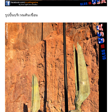
รูปปั้นบริเวณสันเขื่อน