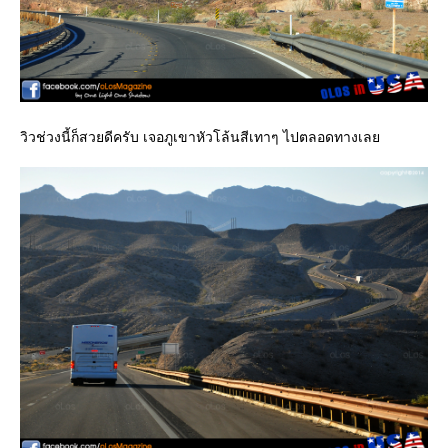
วิวช่วงนี้ก็สวยดีครับ เจอภูเขาหัวโล้นสีเทาๆ ไปตลอดทางเล