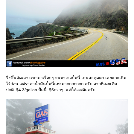
วิ่งขึ้นลัดเลาะเขามาเรื่อยๆ จนมาเจอปั้มนี้ เด่นสะดุดตา เลยแวะเติม
ไว้ก่อน แต่ราคาน้ำมันปั้มนี้แพงมากกกกกกก ครับ จากที่เคยเติม
ปกติ $4.3/gallon ปั้มนี้ $6กว่าๆ แต่ก็ต้องเติมครับ