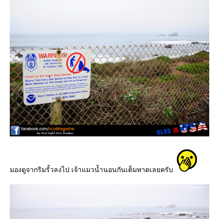
มองดูจากริมรั้วลงไป เจ้าแมวน้ำนอนกันเต็มหาดเลยครับ