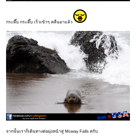
กระดึ๊บ กระดึ๊บ เร็วเข้าๆ คลื่นมาแล้ว
จากนั้นเราก็เดินทางต่อมุ่งหน้าสู่ Mcway Falls ครับ