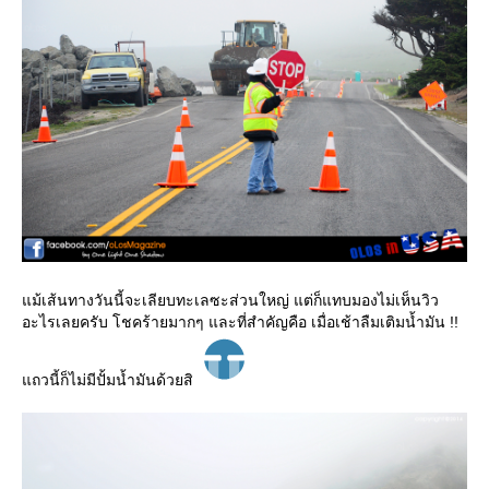
ม้เส้นทางวันนี้จะเลียบทะเลซะส่วนใหญ่ แต่ก็แทบมองไม่เห็นวิว
อะไรเลยครับ โชคร้ายมากๆ และที่สำคัญคือ เมื่อเช้าลืมเติมน้ำมัน !!
ถวนี้ก็ไม่มีปั้มน้ำมันด้วยสิ