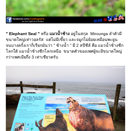
" Elephant Seal "
หรือ
มวน้ำช้าง
อยู่ในสกุล Mirounga ลำตัวมี
ขนาดใหญ่เท่าวอลรัส แต่ไม่มีเขี้ยว และจมูกไม่ย้อยเหมือนพะยูน
จนบางครั้งเราก็เรียกมันว่า " ช้างน้ำ " มี 2 สปีชีส์ คือ แมวน้ำช้างซีก
ลกใต้ แมวน้ำช้างซีกโลกเหนือ ขนาดตัวของเพศผู้จะมีขนาดใหญ่
กว่าเพศเมียถึง 3 เท่าเชียวครับ