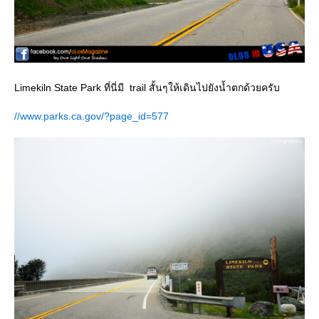
Limekiln State Park ที่นี่มี trail สั้นๆให้เดินไปยังน้ำตกด้วยครับ
//www.parks.ca.gov/?page_id=577