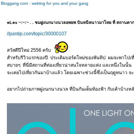
Bloggang.com : weblog for you and your gang
๏L๏s ~:~:~ . . ชมฝูงนกนางนวลอพยพ บินหนีหนาวมาไทย ที่ สถานตาก
//pantip.com/topic/30000107
สวัสดีปีใหม่ 2556 ครับ
สำหรับรีวิวแรกของปี ประเดิมบอร์ดใหม่ของพันทิป ผมจะพาไปเที่
สบายๆ ที่นี่มีสถานที่ท่องเที่ยวน่าสนใจหลายแห่ง และหนึ่งในนั้น 
จะเคยไปเที่ยวกันมาบ้างแล้ว
ดยเฉพาะช่วงนี้ซึ่งเป็นฤดูหนาว จะเ
อยากไปถ่ายภาพฝูงนกนางนวล ที่บินกันเต็มท้องฟ้า กับเค้าบ้าง
หล