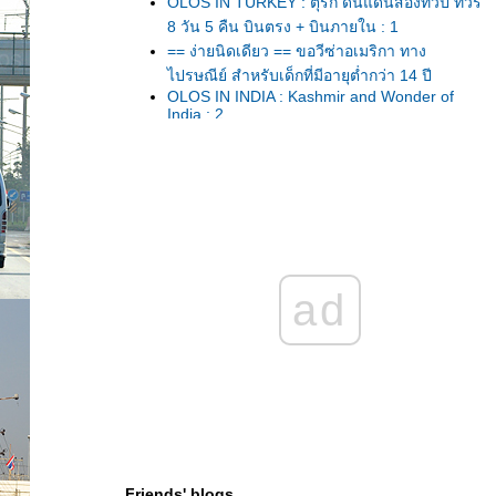
OLOS IN TURKEY : ตุรกี ดินแดนสองทวีป ทัวร์
8 วัน 5 คืน บินตรง + บินภายใน : 1
== ง่ายนิดเดียว == ขอวีซ่าอเมริกา ทาง
ไปรษณีย์ สำหรับเด็กที่มีอายุต่ำกว่า 14 ปี
OLOS IN INDIA : Kashmir and Wonder of
India : 2
OLOS IN INDIA : Kashmir and Wonder of
India : 1
It’s Happened to be a closet. /23
สัมผัสมนต์เสน่ห์เมืองโบราณเฟิ่งหวง เสียวสุด
ทรวงบนทางเดินกระจกที่จางเจียเจี้ย กลับเบบเพ
ลียๆที่ฉางซา
OLOS in KORAT ... ไหว้พระ 9 วัด ในเมือง
คราช ... ขอพรรับปีใหม่ 2559
ad
สัมผัสความสุขของการพักผ่อน และอาหารชั้น
เลิศ ที่ Le Meridien Suvarnabhumi, Bangkok
Golf Resort & Spa
U.S.A.2015 ขับรถเที่ยว 8 อุทยานแห่งชาติใน
เวสท์อเมริกา เพลิดเพลินไปกับสีสันของดอกไม้
ป่าในฤดูร้อน - 3
U.S.A.2015 ขับรถเที่ยว 8 อุทยานแห่งชาติใน
เวสท์อเมริกา เพลิดเพลินไปกับสีสันของดอกไม้
Friends' blogs