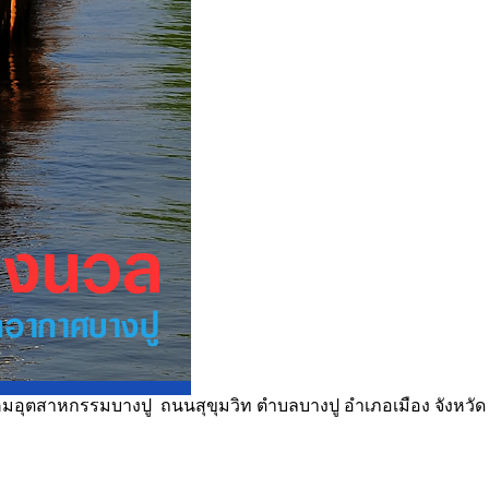
ิคมอุตสาหกรรมบางปู ถนนสุขุมวิท ตำบลบางปู อำเภอเมือง จังหวัด