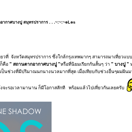
อากาศบางปู สมุทรปราการ . . .~:~:~๏L๏s
ยวที่ จังหวัดสมุทรปราการ ซึ่งใกล้กรุงเทพมากๆ
สามารถมาเที่ยวแบบว
ก็คือ
" สถานตากอากาศบางปู "
หรือที่นิยมเรียกกันสั้นๆ ว่า
" บางปู "
ห
ป็นช่วงที่มีปริมาณนกนางนวลมากที่สุด เมื่อเทียบกับช่วงอื่นๆ
ผมฝันม
ังจะรอเวลามานาน ก็มีโอกาสสักที พร้อมแล้วไปเที่ยวกันเลยครับ