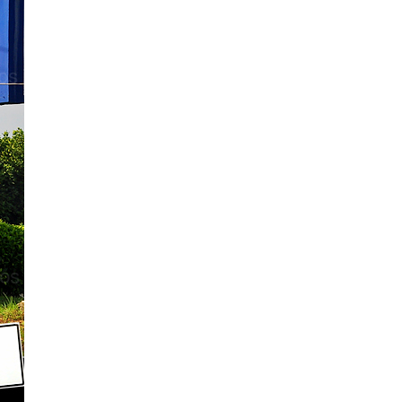
Over 3,000 Miles in 20 Days : U.S. West
Coast Road Trip [DAY 13]Monument Valley &
Arch National Park
"Over 3,000 Miles in 20 Days : U.S. West
Coast Road Trip [DAY 12] "Antelope Canyon
& Horseshoe Bend"
"Over 3,000 Miles in 20 Days" : U.S. West
Coast Road Trip [DAY 11] " Grand Canyon
National Park "
" Over 3,000 Miles in 20 Days " : U.S. West
Coast Road Trip [DAY 9-10] " Las Vegas "
เสน่ห์แห่งวัฒนธรรมไทย ที่สืบทอดจากรุ่นสู่รุ่น
กับ " งานประเพณีแห่เทียนพรรษา โคราช
ประจำปี 2557 "
"Over 3,000 Miles in 20 Days" : U.S. West
Coast Road Trip [DAY 8] "Yosemite National
Park"
" Over 3,000 Miles in 20 Days " : U.S. West
Coast Road Trip [DAY 7] " One Fine Day at
Lake Tahoe "
OLOS in U.S.A. "Over 3,000 Miles in 20
Days" : U.S. West Coast Road Trip [DAY 5-6]
" San Francisco"
ก ร ะ ทู้ ค ล า ย หิ ว ! ! . . . . . . . . . อ า ห า ร ยั่
ว นํ้ า ล า ย [ ภ า ค 8 ] . . . . . . . .
"Over 3,000 Miles in 20 Days" : U.S. West
Coast Road Trip [DAY 4] "Big Sur-Carmel-17