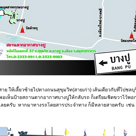
ให้เลี้ยวซ้ายไปทางถนนสุขุมวิท(สายเก่า) เส้นเดียวกับที่ไปชลบุร
 พอเห็นป้ายสถานตากอากาศบางปูให้กลับรถ ก็เตรียมชิดขวาไว้
พอก
ปเลยครับ
หากมาทางรถโดยสารประจำทาง ก็มีหลายสายครับ เช่น จ