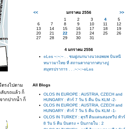
<<
มกราคม 2556
>>
1
2
3
4
5
6
7
8
9
10
11
12
13
14
15
16
17
18
19
20
21
22
23
24
25
26
27
28
29
30
31
4 มกราคม 2556
๏L๏s ~:~:~ . . ชมฝูงนกนางนวลอพยพ บินหนี
หนาวมาไทย ที่ สถานตากอากาศบางปู
สมุทรปราการ . . .~:~:~๏L๏s
ี
ตรงไปตาม
All Blogs
ลับรถแล้ว ก็
OLOS IN EUROPE : AUSTRIA, CZECH and
ากปากน้ำ ก็
HUNGARY : ทัวร์ 7 วัน 5 คืน บิน KLM -2-
OLOS IN EUROPE : AUSTRIA, CZECH and
HUNGARY : ทัวร์ 7 วัน 5 คืน บิน KLM -1-
OLOS IN TURKEY : ตุรกี ดินแดนสองทวีป ทัวร์
8 วัน 5 คืน บินตรง + บินภายใน : 2