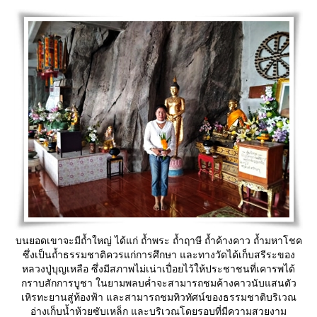
บนยอดเขาจะมีถ้ำใหญ่ ได้แก่ ถ้ำพระ ถ้ำฤาษี ถ้ำค้างคาว ถ้ำมหาโชค
ซึ่งเป็นถ้ำธรรมชาติควรแก่การศึกษา และทางวัดได้เก็บสรีระของ
หลวงปู่บุญเหลือ ซึ่งมีสภาพไม่เน่าเปื่อยไว้ให้ประชาชนที่เคารพได้
กราบสักการบูชา ในยามพลบค่ำจะสามารถชมค้างคาวนับแสนตัว
เหิรทะยานสู่ท้องฟ้า และสามารถชมทิวทัศน์ของธรรมชาติบริเวณ
อ่างเก็บน้ำห้วยซับเหล็ก และบริเวณโดยรอบที่มีความสวยงาม