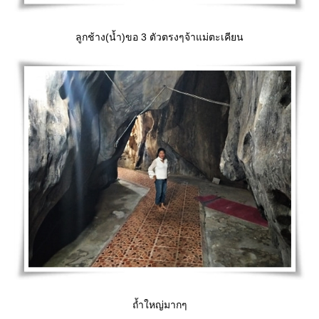
ลูกช้าง(น้ำ)ขอ 3 ตัวตรงๆจ้าแม่ตะเคียน
ถ้ำใหญ่มากๆ