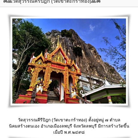
🚘🙏วัดสุวรรณคีรีปิฎก (วัดเขาตะกร้าทอง)🙏🚘
วัดสุวรรณคีรีปิฎก (วัดเขาตะกร้าทอง) ตั้งอยู่หมู่ ๗ ตำบล
นิคมสร้างตนเอง อำเภอเมืองลพบุรี จังหวัดลพบุรี มีการสร้างวัดขึ้น
เมื่อปี พ.ศ.๒๔๙๘