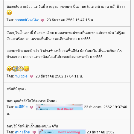
น้องกลับมาแย้วว แต่วันนี้ งานยุ่งมากเรยค่ะ ปั่นงานแล้วเดวเข้ามาหาเม๊าน๊าาา
ดย:
nonnoiGiwGiw
23 ธันวาคม 2562 15:47:15 น.
วัดอยู่ในถ้ำแบบนี้ ต้องสงบเงียบ แถมอากาศน่าจะเย็นสบาย แต่กลางคืน ไม่รู้จะ
วังเวงหรือเปล่า เพราะเห็นมีนางตะเคียนด้วยอะ แฮ่ๆ555
ออกมาข้างนอกดีกว่า วิวอ่างซับเหล็ก สดชื่นดีจัง น้องโอเล่ไม่เห็นแวะกินอะไร
บ้างเลยอะ เอ่อ ว่าแต่ว่าน้องโอเล่ได้เลขอะไรมาเหรอจ๊ะ แฮ่ๆ555
ดย:
multiple
23 ธันวาคม 2562 17:04:11 น.
สวัสดีมีสุขค่ะ
ขอบคุณกำลังใจให้ตะพาบด้วยค่ะ
ดย:
ตะลีกีปัส
23 ธันวาคม 2562 19:37:46
น.
ลพบุรีมีวัดที่เป็นถ้ำเยอะเลยนะครับ
ดย:
ทนายอ้วน
23 ธันวาคม 2562