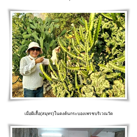
เมื่อผีเสื้อ(สมุทร)ในดงต้นกระบองเพรชบริเวณวัด