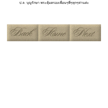
ป.ล. บุญรักษา พระคุ้มครองเพื่อนๆพี่ๆทุกๆท่านค่ะ