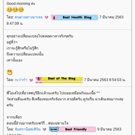
Good morning ค่ะ
ดย:
คนผ่านทางมาเจอ
7 มีนาคม 2563
8:47:09 น.
ทุกอย่างเปลี่ยนแปลงไปตลอดเวลาจริงๆครับ
อยู่ที่ว่า
เราจะรู้สึกหรือไม่รู้สึก
ถึงความเปลี่ยนแปลงนั้น
เท่านั้นเอง
ดย:
กะว่าก๋า
7 มีนาคม 2563 9:54:03 น.
พี่โอเล่ไปเที่ยวลพบุรีอีกแล้วนะครับ ไปบ่อยเหมือนกันนะเนี้ย ^^
วัดสวยดีนะครับ สีเหลืองทองจริงจังมาก สวยดีครับ ดูร่มรื่น น่าเดินเล่นมากเล
ครับ
จากบล๊อก
ตอนนี้อ้วนมากครับแฟร์รี่....พ่อแม่ตามใจ
ดย:
จันทราน็อคเทิร์น
9 มีนาคม 2563