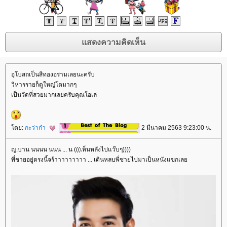
อุโบสถเป็นสีทองอร่ามเลยนะครับ
วิหารรายก็ดูใหญ่โตมากๆ
เป็นวัดที่สวยมากเลยครับคุณโอเล่
ดย:
กะว่าก๋า
2 มีนาคม 2563 9:23:00 น.
ญ.บาน นนนน นนน ... น (((เห็นหลังไปแว๊บๆ))))
พี่ชายอยู่ตรงนี้จร้าาาาาาาาา ... เดินหลบพี่ชายไปมาเป็นหนังแขกเล