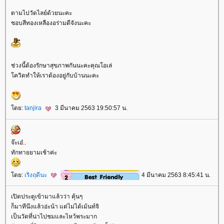
ตามไปวัดไลย์ด้วยนะคะ
ชอบสีทองเหลืองอร่ามดีจังนะคะ
ช่วงนี้ต้องรักษาสุขภาพกันนะคะคุณโอเล่
ควิดทำให้เราต้องอยู่กับบ้านนะคะ
ดย:
tanjira
3 มีนาคม 2563 19:50:57 น.
จ๊ะเอ๋..
ทักทายยามเช้าค่ะ
ดย:
เริงฤดีนะ
4 มีนาคม 2563 8:45:41 น.
เปิดประตูเข้ามาแล้วว่า คุ้นๆ
ก็มาทีนึงแล้วอ่ะน้า แต่ไม่ได้เม้นท์จิ
เป็นวัดที่น่าไปชมและไหว้พระมาก