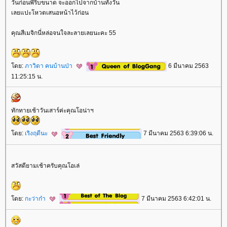
วันก่อนพี่รีบขนาด จะออกไปจากบ้านทั้งวัน
เลยแปะโหวตเสนอหน้าไว้ก่อน
คุณสีเมจิกนี่หล่อจนใจละลายเลยนะคะ 55
ดย:
ภาวิดา คนบ้านป่า
6 มีนาคม 2563
11:25:15 น.
ทักทายเช้าวันเสาร์ค่ะคุณโอน่าฯ
ดย:
เริงฤดีนะ
7 มีนาคม 2563 6:39:06 น.
สวัสดียามเช้าครับคุณโอเล่
ดย:
กะว่าก๋า
7 มีนาคม 2563 6:42:01 น.