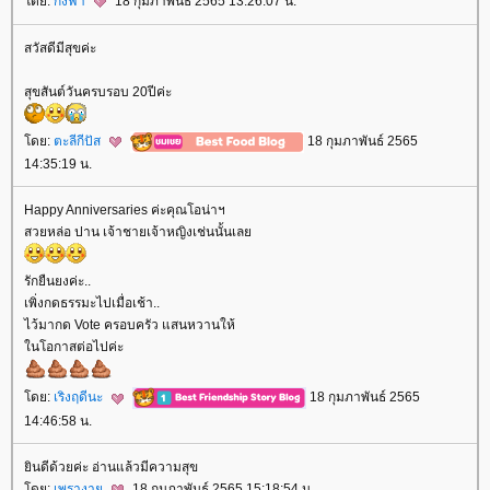
ดย:
กิ่งฟ้า
18 กุมภาพันธ์ 2565 13:26:07 น.
สวัสดีมีสุขค่ะ
สุขสันต์วันครบรอบ 20ปีค่ะ
ดย:
ตะลีกีปัส
18 กุมภาพันธ์ 2565
14:35:19 น.
Happy Anniversaries ค่ะคุณโอน่าฯ
สวยหล่อ ปาน เจ้าชายเจ้าหญิงเช่นนั้นเล
รักยืนยงค่ะ..
เพิ่งกดธรรมะไปเมื่อเช้า..
ไว้มากด Vote ครอบครัว แสนหวานให้
นโอกาสต่อไปค่ะ
ดย:
เริงฤดีนะ
18 กุมภาพันธ์ 2565
14:46:58 น.
ินดีด้วยค่ะ อ่านแล้วมีความสุข
ดย:
เพรางา
18 กุมภาพันธ์ 2565 15:18:54 น.