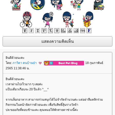
ินดีด้วยนะคะ
ดย:
ภาวิดา คนบ้านป่า
18 กุมภาพันธ์
2565 11:38:46 น.
ินดีด้วยนะคะ
เวลาผ่านไปเร็วมาก ๆ เลยค่ะ
ป๊บเดียวเกือบจะ 20 ปีแล้ว ^__^
จากบล็อกอาหาร สามารถร่วมสนุกได้ไม่จำกัดจำนวนค่ะ แต่อย่าลืมคลิกร่วม
กิจกรรมในหน้าจัดการด้วยนะคะ เพื่อรับสิทธิ์ลุ้นรางวัลจ้า
ปล.ขออภัยที่ตอบช้านะคะ คุณหมอให้พักสายตาช่วงนี้ค่ะ