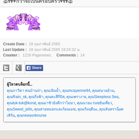
💒👫♥กว่าจะเป็นครอบครัว♥👫💒
Create Date :
18 กุมภาพันธ์ 2565
Last Update :
18 กุมภาพันธ์ 2565 19:24:32 น.
Counter :
1216 Pageviews.
Comments :
14
ผู้โหวตบล็อกนี้...
คุณภาวิดา คนบ้านป่า
,
คุณเนินน้ำ
,
คุณmcayenne94
,
คุณทนายอ้วน
,
คุณRain_sk
,
คุณกิ่งฟ้า
,
คุณตะลีกีปัส
,
คุณเพรางา
,
คุณSleepless Sea
,
คุณtuk-tuk@korat
,
คุณมาช้ายังดีกว่าไม่มา
,
คุณนายแว่นขยันเที่ยว
,
คุณSweet_pills
,
คุณสายหมอกและก้อนเมฆ
,
คุณเริงฤดีนะ
,
คุณจันทราน็อค
เทิร์น
,
คุณnewyorknurse