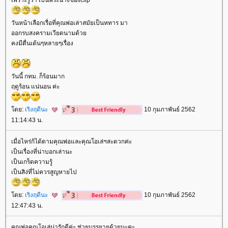
วันหน้าเลือกเรื่อที่คุณพ่อเล่าสมัยเป็นหทาร มา
ออกรบสงครามเวียดนามด้ว
คงมีตื่นเต้นๆหลายๆเรื่อง
วันนี้ กทม. ก็ร้อนมาก
ฤดูร้อน แน่นอน ค่ะ
ดย:
เริงฤดีนะ
10 กุมภาพันธ์ 2562
11:14:43 น.
เมื่อไหร่ก้ได้ตามคุณพ่อและคุณโอเล่ฯสะดวกค่ะ
เป็นเรื่องที่น่าบอกเล่านะ
เป็นเกร็ดความรู้
เป็นสิง่ที่ไม่ควรสูญหายไป
ดย:
เริงฤดีนะ
10 กุมภาพันธ์ 2562
12:47:43 น.
คุณพ่อคุณโอเล่น่ารักดีค่ะ ช่วยบรรยายด้วยนะคะ