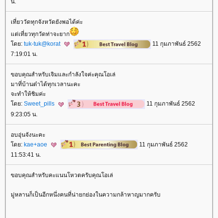
น.
เที่ยววัดทุกจังหวัดยังพอได้ค่ะ
ต่เที่ยวทุกวัดท่าจะยาก
ดย:
tuk-tuk@korat
11 กุมภาพันธ์ 2562
7:19:01 น.
ขอบคุณสำหรับเจิมและกำลังใจค่ะคุณโอเล่
มาที่บ้านต๋าได้ทุกเวลานะคะ
จะทำให้ชิมค่ะ
ดย:
Sweet_pills
11 กุมภาพันธ์ 2562
9:23:05 น.
อบอุ่นจังนะคะ
ดย:
kae+aoe
11 กุมภาพันธ์ 2562
11:53:41 น.
ขอบคุณสำหรับคะแนนโหวตครับคุณโอเล่
มู่หลานก็เป็นอีกหนึ่งคนที่น่ายกย่องในความกล้าหาญมากครับ