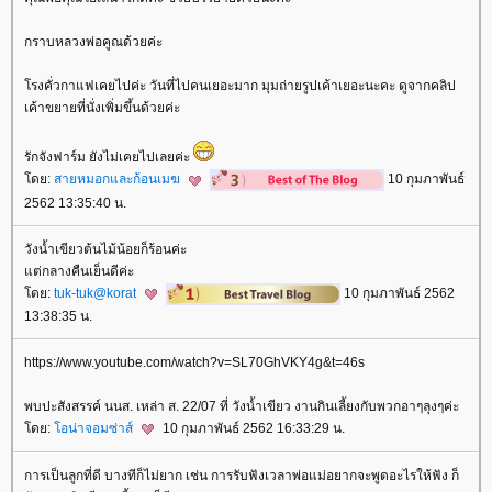
กราบหลวงพ่อคูณด้วยค่ะ
รงคั่วกาแฟเคยไปค่ะ วันที่ไปคนเยอะมาก มุมถ่ายรูปเค้าเยอะนะคะ ดูจากคลิป
เค้าขยายที่นั่งเพิ่มขึ้นด้วยค่ะ
รักจังฟาร์ม ยังไม่เคยไปเลยค่ะ
ดย:
สายหมอกและก้อนเมฆ
10 กุมภาพันธ์
2562 13:35:40 น.
วังน้ำเขียวต้นไม้น้อยก็ร้อนค่ะ
ต่กลางคืนเย็นดีค่ะ
ดย:
tuk-tuk@korat
10 กุมภาพันธ์ 2562
13:38:35 น.
https://www.youtube.com/watch?v=SL70GhVKY4g&t=46s
พบปะสังสรรค์ นนส. เหล่า ส. 22/07 ที่ วังน้ำเขียว งานกินเลี้ยงกับพวกอาๆลุงๆค่ะ
ดย:
อน่าจอมซ่าส์
10 กุมภาพันธ์ 2562 16:33:29 น.
การเป็นลูกที่ดี บางทีก็ไม่ยาก เช่น การรับฟังเวลาพ่อแม่อยากจะพูดอะไรให้ฟัง ก็