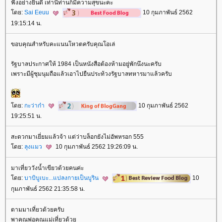
ฟังอย่างยินดี เท่านี้ท่านก็มีความสุขนะคะ
ดย:
Sai Eeuu
10 กุมภาพันธ์ 2562
19:15:14 น.
ขอบคุณสำหรับคะแนนโหวตครับคุณโอเล่
รัฐบาลประกาศให้ 1984 เป็นหนังสือต้องห้ามอยู่พักนึงนะครับ
เพราะมีผู้ชุมนุมถือแล้วเอาไปยืนประท้วงรัฐบาลทหารมาแล้วครับ
ดย:
กะว่าก๋า
10 กุมภาพันธ์ 2562
19:25:51 น.
สะดวกมาเยี่ยมแล้วจ้า แต่ว่าบล็อกยังไม่อัพหรอก 555
ดย:
ลุงแมว
10 กุมภาพันธ์ 2562 19:26:09 น.
มาเที่ยววังน้ำเขียวด้วยคนค่ะ
ดย:
บาบิบูเบะ...แปลงกายเป็นบูริน
10
กุมภาพันธ์ 2562 21:35:58 น.
ตามมาเที่ยวด้วยครับ
พาคุณพ่อคุณแม่เที่ยวด้ว