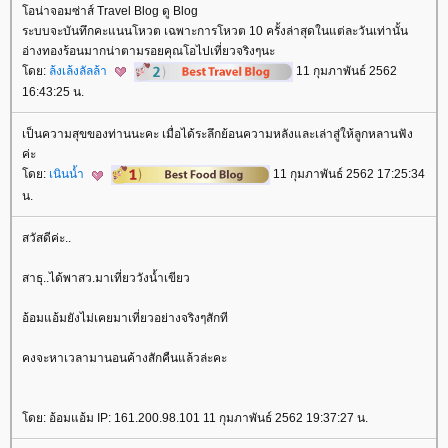
อน่าจอมซ่าส์ Travel Blog ดู Blog
ระบบจะบันทึกคะแนนโหวต เฉพาะการโหวต 10 ครั้งล่าสุดในแต่ละวันเท่านั้น
อ่างทองร้อนมากน่าตามรอยคุณโอไปเที่ยวจริงๆนะ
ดย:
ล้งเล้งลัลล้า
11 กุมภาพันธ์ 2562
16:43:25 น.
เป็นความสุขของท่านนะคะ เมื่อได้ระลึกย้อนความหลังและเล่าสู่ให้ลูกหลานฟัง
ค่ะ
ดย:
เนินน้ำ
11 กุมภาพันธ์ 2562 17:25:34
น.
สวัสดีค่ะ..
สาธุ..ได้พาสว.มาเที่ยววังน้ำเขียว
อ้อมแอ้มยังไม่เคยมาเที่ยวอย่างจริงๆสักที
คงจะหาเวลามานอนค้างสักคืนแล้วล่ะคะ
ดย: อ้อมแอ้ม IP: 161.200.98.101 11 กุมภาพันธ์ 2562 19:37:27 น.