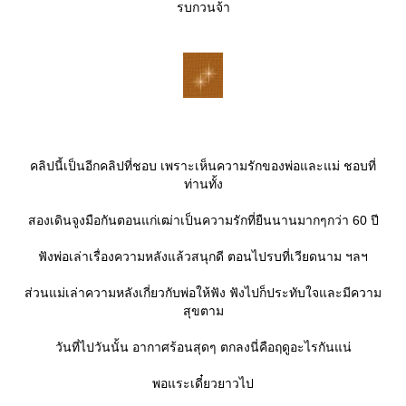
รบกวนจ้า
คลิปนี้เป็นอีกคลิปที่ชอบ เพราะเห็นความรักของพ่อและแม่ ชอบที่
ท่านทั้ง
สองเดินจูงมือกันตอนแก่เฒ่าเป็นความรักที่ยืนนานมากๆกว่า 60 ปี
ฟังพ่อเล่าเรื่องความหลังแล้วสนุกดี ตอนไปรบที่เวียดนาม ฯลฯ
ส่วนแม่เล่าความหลังเกี่ยวกับพ่อให้ฟัง ฟังไปก็ประทับใจและมีความ
สุขตาม
วันที่ไปวันนั้น อากาศร้อนสุดๆ ตกลงนี่คือฤดูอะไรกันแน่
พอแระเดี๋ยวยาวไป