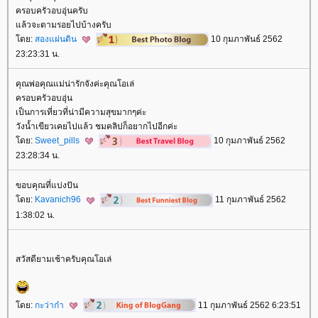
ครอบครัวอบอุ่นครับ
ล้วจะตามรอยไปบ้างครับ
ดย:
สองแผ่นดิน
10 กุมภาพันธ์ 2562
23:23:31 น.
คุณพ่อคุณแม่น่ารักจังค่ะคุณโอเล่
ครอบครัวอบอุ่น
เป็นการเที่ยวที่น่ามีความสุขมากๆค่ะ
วังน้ำเขียวเคยไปแล้ว ชมคลิปก็อยากไปอีกค่ะ
ดย:
Sweet_pills
10 กุมภาพันธ์ 2562
23:28:34 น.
ขอบคุณที่แบ่งปัน
ดย:
Kavanich96
11 กุมภาพันธ์ 2562
1:38:02 น.
สวัสดียามเช้าครับคุณโอเล่
ดย:
กะว่าก๋า
11 กุมภาพันธ์ 2562 6:23:51