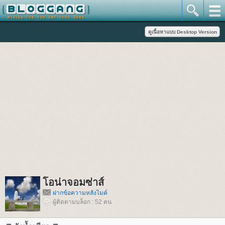
อน่าจอมซ่าส์
ฝากข้อความหลังไมค์
ผู้ติดตามบล็อก : 52 คน