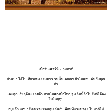
เมื่อวันเสาร์ที่ 2 กุมภาที่
ผ่านมา ได้ไปเที่ยวกับครอบครัว วันนั้นเลยอดเข้าไปแจมเล่นกับคุณ
ก๋า
ละคุณเริงฤดีนะ เลยจ้า หายไปสองมื้อใหญ่ๆ คลิปนี้ถ้าไม่อัพก็ได้ลง
ไปในยูทุป
อยุู่แล้ว แต่มาอัพเพราะชอบคุยเล่นกับเพื่อนที่แวะมาคุย ไม่มาก็ไม่