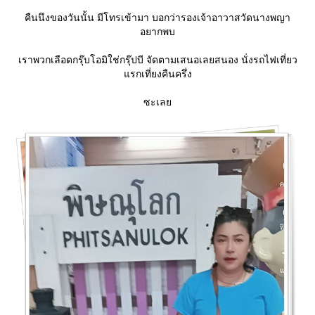
คืนนึงของวันนั้น มีโทรเข้ามา บอกว่ารองเจ้าอาวาสวัดนางพญา
อยากพบ
เราพวกเลือดกรุ๊บโอมิใช่กรุ๊ปบี จัดตามเสนอเลยสนอง นั่งรถไฟเที่ยว
รกเที่ยงคืนครึ่ง
ซะเล