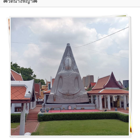
🚘วัดนางพญา🚘