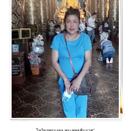
ไหว้ขอพรมงคล พระพุทธชินราช”