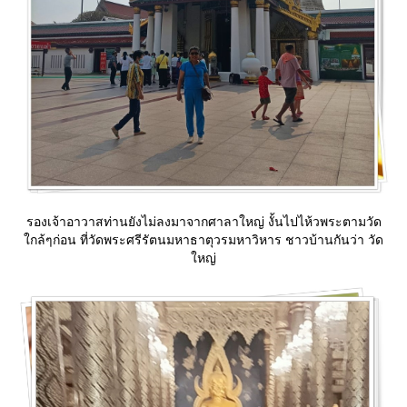
รองเจ้าอาวาสท่านยังไม่ลงมาจากศาลาใหญ่ งั้นไปไห้วพระตามวัด
กล้ๆก่อน ที่วัดพระศรีรัตนมหาธาตุวรมหาวิหาร ชาวบ้านกันว่า วัด
หญ่