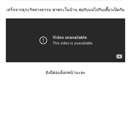
เสร็จจากธุระกิจทางธรรม พาพระในบ้าน พ่อกับแม่ไปกินเตี๊ยวเป็ดกัน
ังมีต่อบล็อกหน้านะคะ