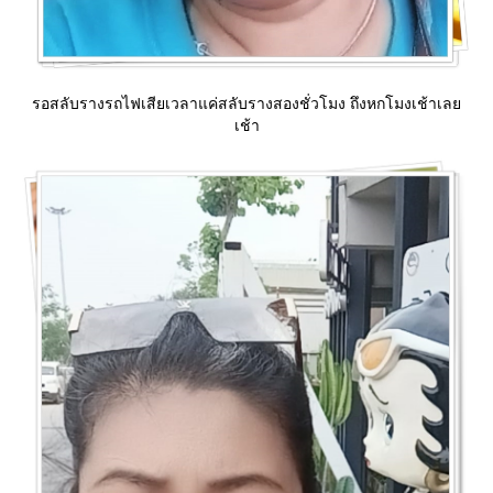
รอสลับรางรถไฟเสียเวลาแค่สลับรางสองชั่วโมง ถึงหกโมงเช้าเล
เช้า