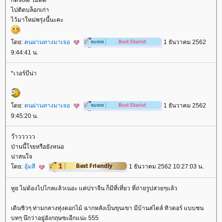
ไปติดบล็อกเก่า
ไว้มาใหม่พรุ่งนี้นะคะ
ดย:
คนผ่านทางมาเจอ
1 ธันวาคม 2562
9:44:41 น.
*เวอร์บีน่า
ดย:
คนผ่านทางมาเจอ
1 ธันวาคม 2562
9:45:20 น.
ว๊าววววว
ป่านนี้โรยหรือยังหนอ
น่าสนใจ
ดย:
อุ้มสี
1 ธันวาคม 2562 10:27:03 น.
หูย ไม่ต้องไปไกลแล้วเนอะ แค่ปราจีน ก็มีที่เที่ยว ที่ถ่ายรูปสวยๆแล้ว
เดินชิวๆ ท่ามกลางทุ่งดอกไม้ ฉากหลังเป็นขุนเขา มีบ้านสไตล์ ทิวดอร์ แบบชน
บทๆ นึกว่าอยู่อังกฤษซะอีกแน่ะ 555