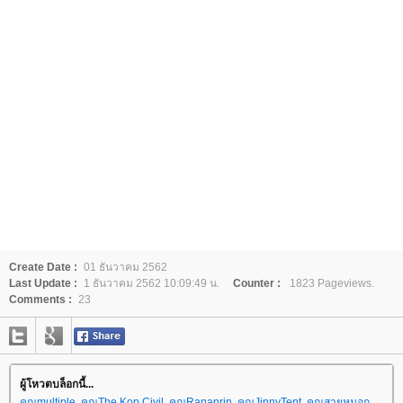
Create Date :
01 ธันวาคม 2562
Last Update :
1 ธันวาคม 2562 10:09:49 น.
Counter :
1823 Pageviews.
Comments :
23
ผู้โหวตบล็อกนี้...
คุณmultiple
,
คุณThe Kop Civil
,
คุณRananrin
,
คุณJinnyTent
,
คุณสายหมอก