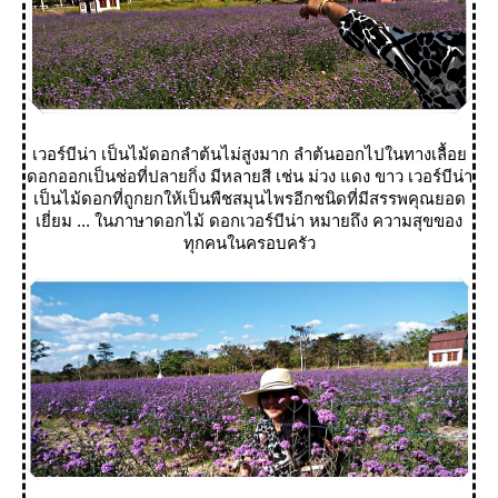
เวอร์บีน่า เป็นไม้ดอกลำต้นไม่สูงมาก ลำต้นออกไปในทางเลื้อ
ดอกออกเป็นช่อที่ปลายกิ่ง มีหลายสี เช่น ม่วง แดง ขาว เวอร์บีน่า
เป็นไม้ดอกที่ถูกยกให้เป็นพืชสมุนไพรอีกชนิดที่มีสรรพคุณยอด
เยี่ยม ... ในภาษาดอกไม้ ดอกเวอร์บีน่า หมายถึง ความสุขของ
ทุกคนในครอบครัว