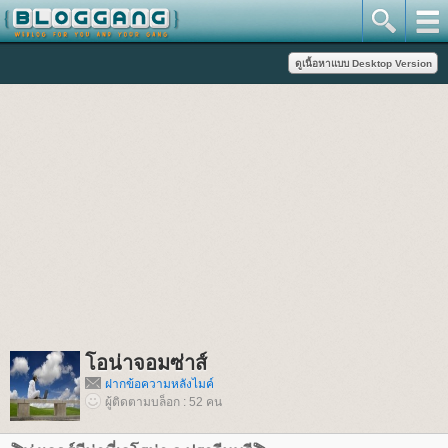
อน่าจอมซ่าส์
ฝากข้อความหลังไมค์
ผู้ติดตามบล็อก : 52 คน