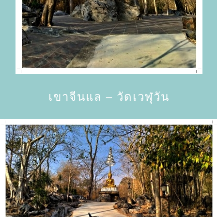
เขาจีนแล – วัดเวฬุวัน