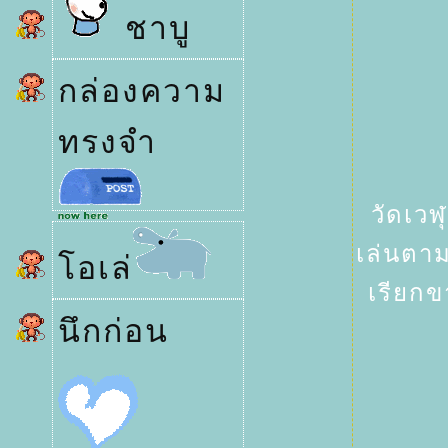
ชาบู
กล่องความ
ทรงจำ
วัดเวฬ
เล่นตาม
อเล่
เรียกข
นึกก่อน