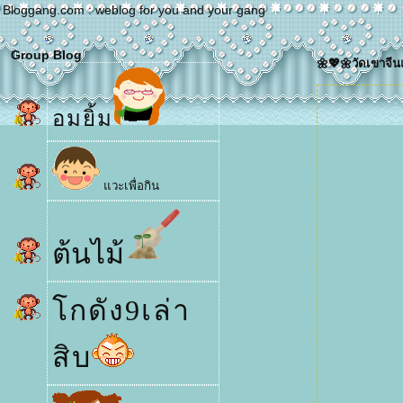
Bloggang.com : weblog for you and your gang
Group Blog
🌼💖🌼วัดเขาจีน
อมยิ้ม
วะเพื่อกิน
ต้นไม้
กดัง9เล่า
สิบ