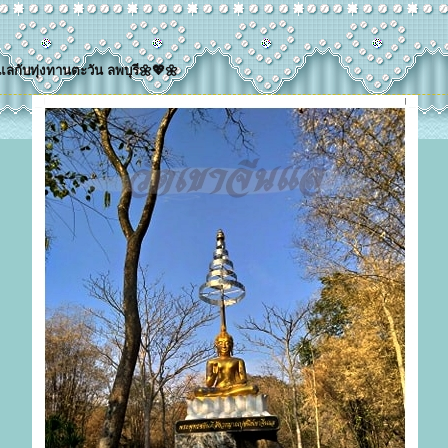
แลกับทุ่งทานตะวัน ลพบุรี🌼💖🌼