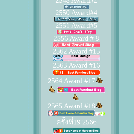
2548 Award#2
2550 Award#4
2551 Award#5
2556 Award # 8
2562 Award #15
2563 Award #16
2564 Award #17
2565 Award #18
ครั้งที่19 2566