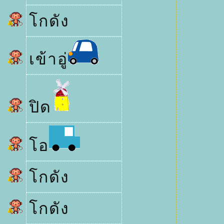
กดัง
เข้าอู่
ปิด
อ
กดัง
กดัง