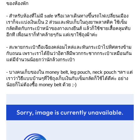
ของห้องพัก
- สำหรับห้องที่ไม่มี safe หรือเวลาเดินทางขึ้นรถไฟเปลี่ยนเมือง
เราก็จะแบ่งเงินเป็น 2 ส่วนและพับเก็บในถุงยาพลาสติค ใช้เข็ม
กลัดติดกับกระเป๋าหน้าของกางเกงยีนส์ แล้วก็ใช้ชายเสื้อคลุมทับ
อีกที เพื่อนเราก็ทำคล้ายๆกัน แต่เขาใช้ถุงผ้าค่ะ
- สะพายกระเป๋าถือเฉียงคล่อมไหล่และหันกระเป๋าไปทิศตรงข้าม
กับถนน เพราะเราได้ยินว่าอิตาลีมีพวกกระชากกระเป๋าเหมือนกัน
ต่มีจำนวนน้อยกว่านักล้วงกระเป๋า
- บางคนเก็บของใน money belt, leg pouch, neck pouch ฯลฯ แต่
เราว่าวิธีแบบบ้านๆที่ใช้ถุงเก็บเงินกับเข็มกลัดก็ใช้ได้ดีค่ะ อย่าง
น้อยก็ไม่ต้องซื้อ money belt ด้วย ;-)