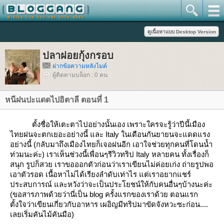
ปลาฝอยกุ้งกรอบ
ฝากข้อความหลังไมค์
ผู้ติดตามบล็อก : 0 คน
หนีฝนปะแดดไปอิตาลี ตอนที่ 1
ตั้งชื่อให้เตะตาไปอย่างนั้นเอง เพราะใครจะรู้ว่าปีนี้เมือง
ไทยฝนจะตกเยอะอย่างนี้ และ Italy ในเดือนกันยายนจะแดดแรง
อย่างนี้ (กลับมาถึงเมืองไทยก็เจอฝนอีก เอาใจช่วยทุกคนที่โดนน้ำ
ท่วมนะค่ะ) เราเห็นช่วงนี้เพื่อนๆรีวิวทริป Italy หลายคน ทั้งเรื่องก็
สนุก รูปก็สวย เราขอออกตัวก่อนว่าเราเขียนไม่ค่อยเก่ง ถ่ายรูปพอ
เอาตัวรอด เนื้อหาไม่ได้เรียงลำดับเท่าไร แต่เราอยากแชร์
ประสบการณ์ และหวังว่าจะเป็นประโยชน์ให้กับคนอื่นๆบ้างนะค่ะ
(ขอสารภาพด้วยว่านี่เป็น blog ครั้งแรกของเราด้วย ตอนแรก
ตั้งใจว่าเขียนเกี่ยวกับอาหาร เผอิญมีทริปมาขัดจังหวะซะก่อน....
เลยเริ่มคันไม้คันมือ)