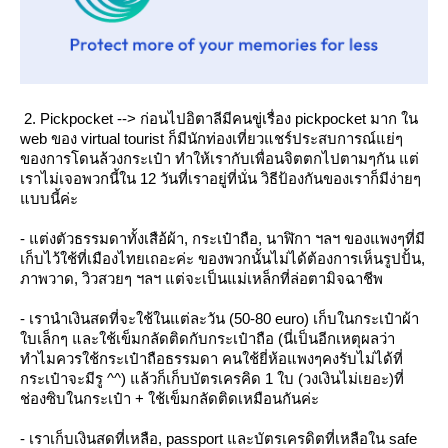
2. Pickpocket --> ก่อนไปอิตาลีมีคนขู่เรื่อง pickpocket มาก ใน
web ของ virtual tourist ก็มีนักท่องเที่ยวแชร์ประสบการณ์แย่ๆ
ของการโดนล้วงกระเป๋า ทำให้เรากับเพื่อนจิตตกไปตามๆกัน แต่
เราไม่เจอพวกนี้ใน 12 วันที่เราอยู่ที่นั่น วิธีป้องกันของเราก็มีง่ายๆ
บบนี้ค่ะ
- แต่งตัวธรรมดาทั้งเสือ้ผ้า, กระเป๋าถือ, นาฬิกา ฯลฯ ของแพงๆที่มี
เก็บไว้ใช้ที่เมืองไทยเถอะค่ะ ของพวกนั้นไม่ได้ต้องการเห็นรูปปั้น,
ภาพวาด, วิวสวยๆ ฯลฯ แต่จะเป็นแม่เหล็กที่ล่อตามิจฉาชีพ
- เรานำเงินสดที่จะใช้ในแต่ละวัน (50-80 euro) เก็บในกระเป๋าผ้า
บเล็กๆ และใช้เข็มกลัดติดกับกระเป๋าถือ (นี่เป็นอีกเหตุผลว่า
ทำไมควรใช้กระเป๋าถือธรรมดา คนใช้ยี่ห้อแพงๆคงรับไม่ได้ที่
กระเป๋าจะมีรู ^^) แล้วก็เก็บบัตรเครคิด 1 ใบ (วงเงินไม่เยอะ)ที่
ช่องซิบในกระเป๋า + ใช้เข็มกลัดติดเหมือนกันค่ะ
- เราเก็บเงินสดที่เหลือ, passport และบัตรเครดิตที่เหลือใน safe