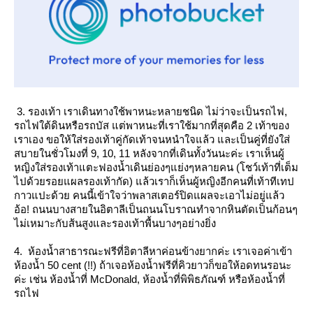
3. รองเท้า เราเดินทางใช้พาหนะหลายชนิด ไม่ว่าจะเป็นรถไฟ,
รถไฟใต้ดินหรือรถบัส แต่พาหนะที่เราใช้มากที่สุดคือ 2 เท้าของ
เราเอง ขอให้ใส่รองเท้าคู่กัดเท้าจนหนำใจแล้ว และเป็นคู่ที่ยังใส่
สบายในชั่วโมงที่ 9, 10, 11 หลังจากที่เดินทั้งวันนะค่ะ เราเห็นผู้
หญิงใส่รองเท้าแตะฟองน้ำเดินย่องๆแย่งๆหลายคน (โชว์เท้าที่เต็ม
ไปด้วยรอยแผลรองเท้ากัด) แล้วเราก็เห็นผู้หญิงอีกคนที่เท้าทีเทป
กาวแปะด้วย คนนี้เข้าใจว่าพลาสเตอร์ปิดแผลจะเอาไม่อยู่แล้ว
อ้อ! ถนนบางสายในอิตาลีเป็นถนนโบราณทำจากหินตัดเป็นก้อนๆ
ไม่เหมาะกับส้นสูงและรองเท้าพื้นบางๆอย่างยิ่ง
4. ห้องน้ำสาธารณะฟรีที่อิตาลีหาค่อนข้างยากค่ะ เราเจอค่าเข้า
ห้องน้ำ 50 cent (!!) ถ้าเจอห้องน้ำฟรีที่คิวยาวก็ขอให้อดทนรอนะ
ค่ะ เช่น ห้องน้ำที่ McDonald, ห้องน้ำที่พิพิธภัณฑ์ หรือห้องน้ำที่
รถไฟ