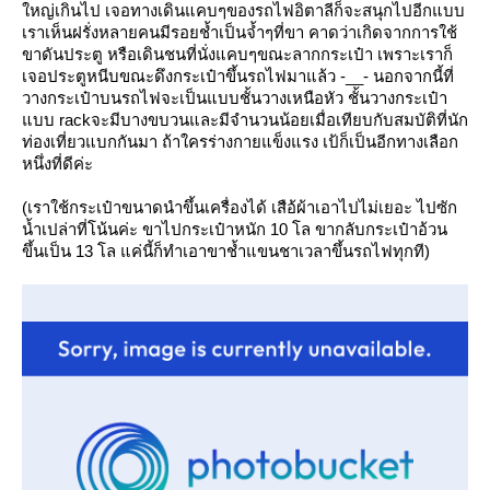
หญ่เกินไป เจอทางเดินแคบๆของรถไฟอิตาลีก็จะสนุกไปอีกแบบ
เราเห็นฝรั่งหลายคนมีรอยช้ำเป็นจ้ำๆที่ขา คาดว่าเกิดจากการใช้
ขาดันประตู หรือเดินชนที่นั่งแคบๆขณะลากกระเป๋า เพราะเราก็
เจอประตูหนีบขณะดึงกระเป๋าขึ้นรถไฟมาแล้ว -__- นอกจากนี้ที่
วางกระเป๋าบนรถไฟจะเป็นแบบชั้นวางเหนือหัว ชั้นวางกระเป๋า
บบ rackจะมีบางขบวนและมีจำนวนน้อยเมื่อเทียบกับสมบัติที่นัก
ท่องเที่ยวแบกกันมา ถ้าใครร่างกายแข็งแรง เป้ก็เป็นอีกทางเลือก
หนึ่งที่ดีค่ะ
(เราใช้กระเป๋าขนาดนำขึ้นเครื่องได้ เสือ้ผ้าเอาไปไม่เยอะ ไปซัก
น้ำเปล่าที่โน้นค่ะ ขาไปกระเป๋าหนัก 10 โล ขากลับกระเป๋าอ้วน
ขึ้นเป็น 13 โล แค่นี้ก็ทำเอาขาช้ำแขนชาเวลาขึ้นรถไฟทุกที)