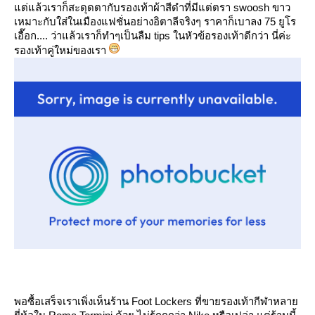
ต่แล้วเราก็สะดุดตากับรองเท้าผ้าสีดำที่มีแต่ตรา swoosh ขาว
เหมาะกับใส่ในเมืองแฟชั่นอย่างอิตาลีจริงๆ ราคาก็เบาลง 75 ยูโร
เอื๊อก.... ว่าแล้วเราก็ทำๆเป็นลืม tips ในหัวข้อรองเท้าดีกว่า นี่ค่ะ
รองเท้าคู่ใหม่ของเรา
พอซื้อเสร็จเราเพิ่งเห็นร้าน Foot Lockers ที่ขายรองเท้ากีฬาหลา