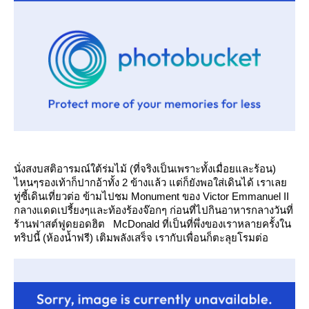
นั่งสงบสติอารมณ์ใต้ร่มไม้ (ที่จริงเป็นเพราะทั้งเมื่อยและร้อน)
ไหนๆรองเท้าก็ปากอ้าทั้ง 2 ข้างแล้ว แต่ก็ยังพอใส่เดินได้ เราเล
ทู่ซี้เดินเที่ยวต่อ ข้ามไปชม Monument ของ Victor Emmanuel II
กลางแดดเปรี้ยงๆและท้องร้องจ๊อกๆ ก่อนที่ไปกินอาหารกลางวันที่
ร้านฟาสต์ฟูดยอดฮิต McDonald ที่เป็นที่พึ่งของเราหลายครั้งใน
ทริปนี้ (ห้องน้ำฟรี) เติมพลังเสร็จ เรากับเพื่อนก็ตะลุยโรมต่อ