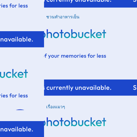
ชวนทำอาหารเย็น
าก็ 6 โมงเย็น
ฮ่าฮ่า
เรื่องแมวๆ