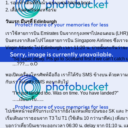
1. รองเท้าเดินที่กันน้ำ อย่างเช่น hiking boot
2. เสื้อกันฝน/กันลมหรือร่ม
วันแรก มึนๆที่ Edinburgh
เราใช้สายการบิน Emirates บินจากกรุงเทพฯไปลอนดอน (LHR) โดยแ
บินตรงจากสิงคโปร์โดยสายการบิน Singapore Airlines ซึ่งเราจ
Virgin Atlantic ไป Edinburgh เวลา 11:20 น. บ่ายนั้นกะกันว่าจะ
“Sq super delay. Pls go to Scotland first if we can’t catch u
???.... o.O
พอเปิดเครื่องโทรศัพท์มือถือ เราก็ได้รับ SMS ข้างบน ด้วยความ
กับเรา ก็เลยส่ง SMS ตอบกลับไป
“I’m just landed too. Was on time. You have landed?”
..เงียบกริ๊บ…..
ไปเช็คหน้าจอที่รับกระเป๋าเราก็ยังไม่เห็นเที่ยวบินของ SK และ He
เริ่มเดินมาราธอนจาก T3 ไป T1 (ใช้เดิน 10 กว่านาทีค่ะ) เพิ่งมา
บอกว่าเที่ยวบินเขาจะออกเวลา 06:30 น. delay จาก 01:10 น. แม่