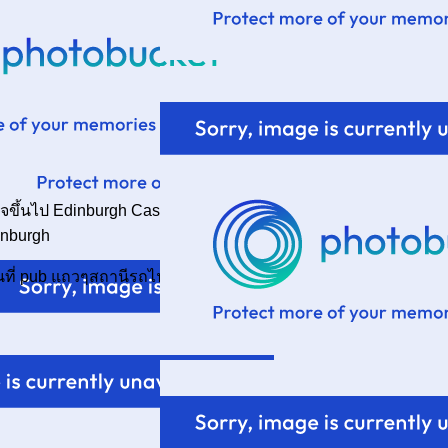
้เกียจขึ้นไป Edinburgh Castle กลับมานอนแปะที่ B&B วูบไปอีกทีตื่นม
inburgh
็นที่ pub แถวๆสถานีรถไฟ Haymarket แทน ถือว่าผิดแผนไปนิดเดียว 