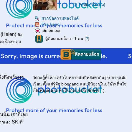
[ดู Profile ทั้งหมด]
ฝากข้อความหลังไมค์
Rss Feed
Smember
 (Helen) จะ
ผู้ติดตามบล็อก : 1 คน [
?
]
เครื่องของ
ิ่งถึงพร้อมๆ
วิดวะผู้ทิ้งห้องครัวไปหลายสิบปีหลังทำกินงูๆปลาๆสมั
เรียน ตั้งแต่รู้จัก bloggang และมีน้องๆในบริษัทเต็มใจ
เป็นหนูทดลอง ทำให้เกิดแรงฮึดอีกครั้ง :-)
ินนั้น เราก็เล
 ของ SK ที่