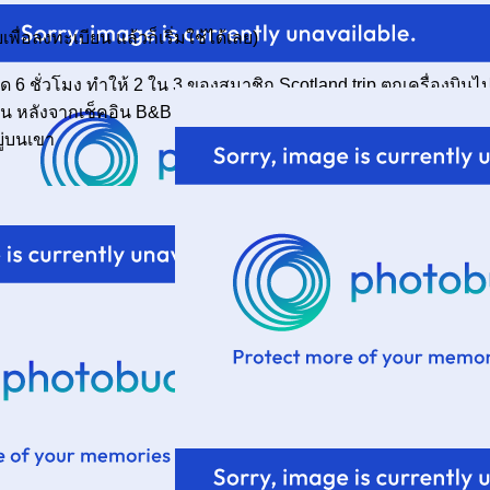
ื่อลงทะเบียน แล้วก็เริ่มใช้ได้เลย)
6 ชั่วโมง ทำให้ 2 ใน 3 ของสมาชิก Scotland trip ตกเครื่องบินไ
อน หลังจากเช็คอิน B&B และอาบน้ำเสร็จเราก็ไปเดินเล่นแถว City C
ยู่บนเขา