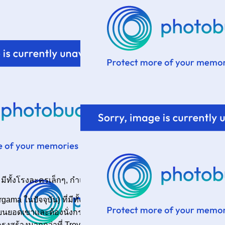
 มีทั้งโรงละครเล็กๆ, กำแพง, ป้อม ฯลฯ
a ในปัจจุบัน) ที่มีทั้ง Acropolis (เป็นที่พบปะของชาวเมือง) แล
งบนยอดเขาและต้องนั่งกระเช้าขึ้นไป วิวจากยอดเขาทำให้สามารถ
ือโครงสร้างมากกว่าที่ Troy แต่ Temple of Trajan และแท่นบูชา Zeus 