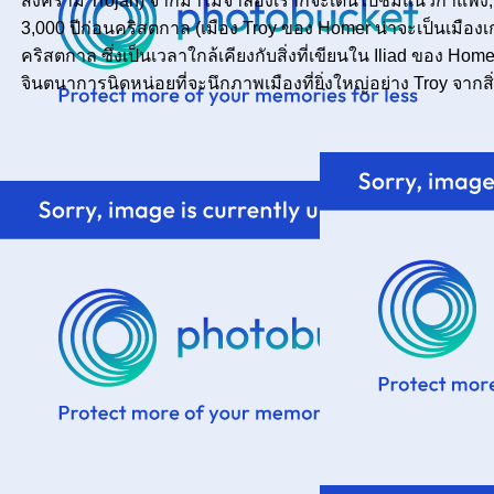
สงคราม Trojan) จากม้าไม้จำลองเราก็จะเดินไปชมแนวกำแพง, กองห
3,000 ปีก่อนคริสตกาล (เมือง Troy ของ Homer น่าจะเป็นเมือ
คริสตกาล ซึ่งเป็นเวลาใกล้เคียงกับสิ่งที่เขียนใน Iliad ของ Hom
จินตนาการนิดหน่อยที่จะนึกภาพเมืองที่ยิ่งใหญ่อย่าง Troy จากสิ่ง