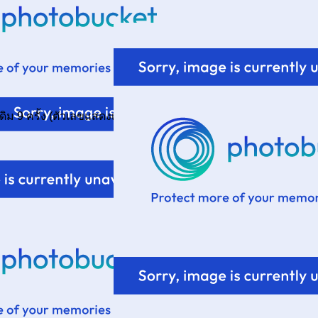
่เดิม 9 ครั้ง (ตัวเลขแสดงเมืองแต่ละยุค)