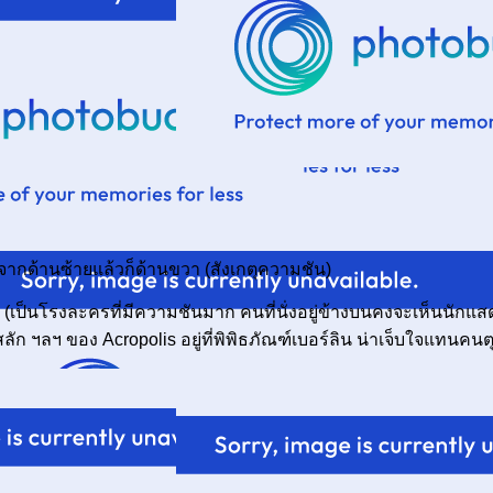
จากด้านซ้ายแล้วก็ด้านขวา (สังเกตุความชัน)
น (เป็นโรงละครที่มีความชันมาก คนที่นั่งอยู่ข้างบนคงจะเห็นนักแส
ัก ฯลฯ ของ Acropolis อยู่ที่พิพิธภัณฑ์เบอร์ลิน น่าเจ็บใจแทนคนตุ