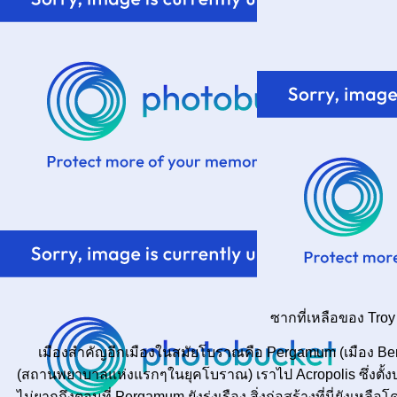
ซากที่เหลือของ Troy
เมืองสำคัญอีกเมืองในสมัยโบราณคือ Pergamum (เมือง Bergam
(สถานพยาบาลแห่งแรกๆในยุคโบราณ) เราไป Acropolis ซึ่งตั้
ไม่ยากถึงตอนที่ Pergamum ยังรุ่งเรือง สิ่งก่อสร้างที่นี่ยังเหล