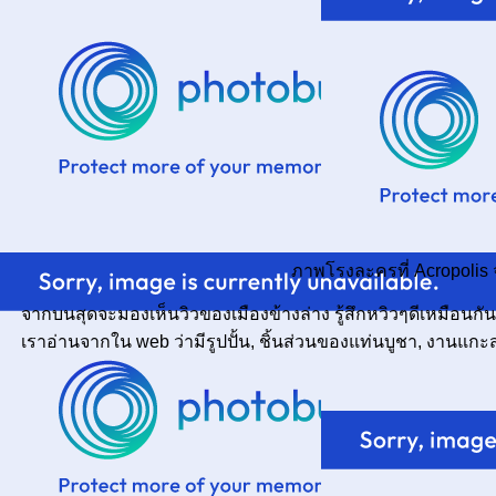
ภาพโรงละครที่ Acropolis 
จากบนสุดจะมองเห็นวิวของเมืองข้างล่าง รู้สึกหวิวๆดีเหมือนกั
เราอ่านจากใน web ว่ามีรูปปั้น, ชิ้นส่วนของแท่นบูชา, งานแกะสล