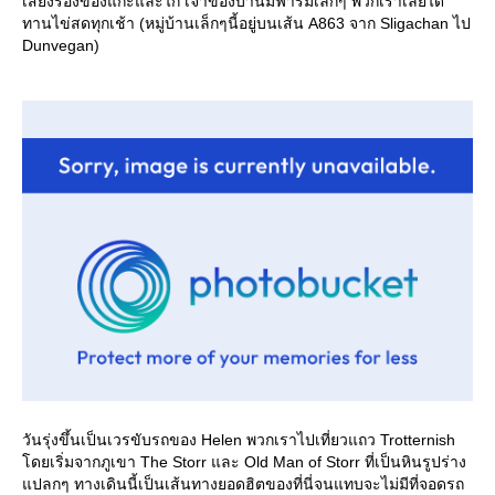
เสียงร้องของแกะและไก่ เจ้าของบ้านมีฟาร์มเล็กๆ พวกเราเลยได้
ทานไข่สดทุกเช้า (หมู่บ้านเล็กๆนี้อยู่บนเส้น A863 จาก Sligachan ไป
Dunvegan)
วันรุ่งขึ้นเป็นเวรขับรถของ Helen พวกเราไปเที่ยวแถว Trotternish
ดยเริ่มจากภูเขา The Storr และ Old Man of Storr ที่เป็นหินรูปร่าง
ปลกๆ ทางเดินนี้เป็นเส้นทางยอดฮิตของที่นี่จนแทบจะไม่มีที่จอดรถ