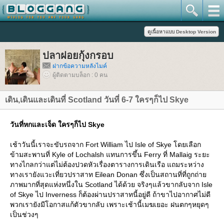
ปลาฝอยกุ้งกรอบ
ฝากข้อความหลังไมค์
ผู้ติดตามบล็อก : 0 คน
เดิน,เดินและเดินที่ Scotland วันที่ 6-7 ใครๆก็ไป Skye
วันที่หกและเจ็ด ใครๆก็ไป Skye
เช้าวันนี้เราจะขับรถจาก Fort William ไป Isle of Skye โดยเลือก
ข้ามสะพานที่ Kyle of Lochalsh แทนการขึ้น Ferry ที่ Mallaig ระยะ
ทางไกลกว่าแต่ไม่ต้องปวดหัวเรื่องตารางการเดินเรือ แถมระหว่าง
ทางเรายังแวะเที่ยวปราสาท Eilean Donan ซึ่งเป็นสถานที่ที่ถูกถ่า
ภาพมากที่สุดแห่งหนึ่งใน Scotland ได้ด้วย จริงๆแล้วขากลับจาก Isle
of Skye ไป Inverness ก็ต้องผ่านปราสาทนี้อยู่ดี ถ้าขาไปอากาศไม่ดี
พวกเรายังมีโอกาสแก้ตัวขากลับ เพราะเช้านี้เมฆเยอะ ฝนตกๆหยุดๆ
เป็นช่วงๆ