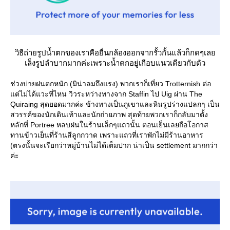
วิธีถ่ายรูปน้ำตกของเราคือยื่นกล้องออกจากรั้วกั้นแล้วก็กดๆเล
เล็งรูปลำบากมากค่ะเพราะน้ำตกอยู่เกือบแนวเดียวกับตัว
ช่วงบ่ายฝนตกหนัก (มิน่าลมถึงแรง) พวกเราก็เที่ยว Trotternish ต่อ
ต่ไม่ได้แวะที่ไหน วิวระหว่างทางจาก Staffin ไป Uig ผ่าน The
Quiraing สุดยอดมากค่ะ ข้างทางเป็นภูเขาและหินรูปร่างแปลกๆ เป็น
สวรรค์ของนักเดินเท้าและนักถ่ายภาพ สุดท้ายพวกเราก็กลับมาตั้ง
หลักที่ Portree หลบฝนในร้านเล็กๆแถวนั้น ตอนเย็นเลยถือโอกาส
ทานข้าวเย็นที่ร้านสีลูกกวาด เพราะแถวที่เราพักไม่มีร้านอาหาร
(ตรงนั้นจะเรียกว่าหมู่บ้านไม่ได้เต็มปาก น่าเป็น settlement มากกว่า
ค่ะ