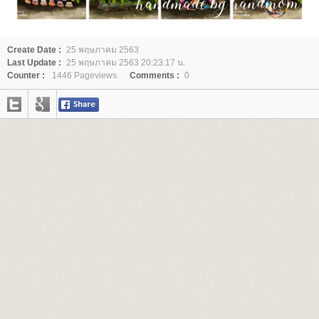
Create Date :
25 พฤษภาคม 2563
Last Update :
25 พฤษภาคม 2563 20:23:17 น.
Counter :
1446 Pageviews.
Comments :
0