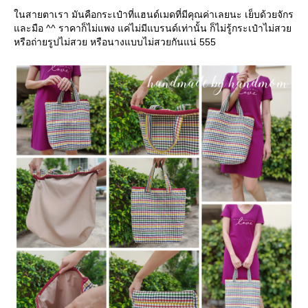
นสายตาเรา มันคือกระเป๋าที่แฮนด์เมดที่มีคุณค่าเลยนะ เย็บด้วยจักร
ละมือ ^^ ราคาก็ไม่แพง แค่ไม่มีแบรนด์เท่านั้น ก็ไม่รู้กระเป๋าไม่สว
หรือถ่ายรูปไม่สวย หรือนางแบบไม่สวยกันแน่ 555