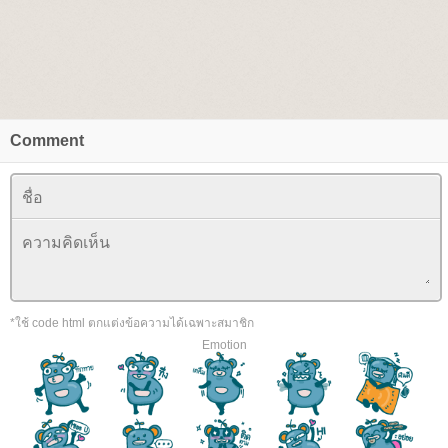
Comment
*ใช้ code html ตกแต่งข้อความได้เฉพาะสมาชิก
Emotion