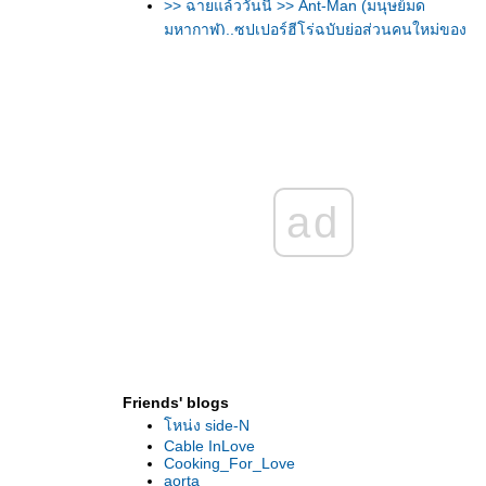
>> ฉายแล้ววันนี้ >> Ant-Man (มนุษย์มด
มหากาฬ)..ซุปเปอร์ฮีโร่ฉบับย่อส่วนคนใหม่ของ
ค่ายมาร์เวล
>> ชมตัวอย่างที่ 2ของหนัง Batman v
Superman: Dawn of Justice (แบทแมน ปะทะ
ซูเปอร์แมน : แสงอรุณแห่งยุติธรรม) (ซับไทย)
>> ฉายแล้ววันนี้ >>Terminator: Genisys (ฅน
เหล็ก: มหาวิบัติจักรกลยึดโลก)..สงครามระหว่าง
มนุษย์และเครื่องจักรสังหาร แอ็คชั่นกระหน่ำ
ad
เหนือกว่าที่เคยมีมา
อ็คชั่นจัดเต็มกับนักส่งมือพระกาฬของคน
หม่..ในตัวอย่างหนัง: The Transporter
Refueled (คนระห่ำคว่ำนรก) ซับไท
>> ฉายแล้ววันนี้ >> Maggie (ซอมบี้ลูกคน
เหล็ก)
>> ฉายแล้ววันนี้ >> Survivor (เกมล่าระเบิด
เมือง)... Insidious: Chapter 3 (วิญญาณตามติด
Friends' blogs
3)
หน่ง side-N
>> ฉายแล้ววันนี้ >> Jurassic World (จูราสสิค
Cable InLove
เวิลด์)...สวนสนุกเปิดแล้ว มหึมาภาพยนตร์แอ็
Cooking_For_Love
คชั่นฟอร์มยักษ์
aorta