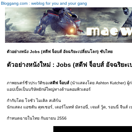
Bloggang.com : weblog for you and your gang
ตัวอย่างหนัง Jobs (สตีฟ จ็อบส์ อัจฉริยะเปลี่ยนโลก) ซับไท
ตัวอย่างหนังใหม่ : Jobs (สตีฟ จ็อบส์ อัจฉริยะ
ภาพยนตร์ชีวประวัติของ
สตีฟ จ็อบส์
(นำแสดงโดย Ashton Kutcher) ผู้ก่อต
อปเปิ้ลเป็นบริษัทยักษ์ใหญ่ทางด้านคอมพิวเตอร์
กำกับโดย โจชัว ไมเคิล สเติร์น
นักแสดง
อชตัน คุทเชอร์, เดอร์โมทท์ มัลรอนี่, เจมส์ วู้ด, รอนนี่ จีนส
กำหนดฉายในไทย กันยายน 2556