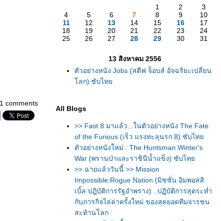
1
2
3
4
5
6
7
8
9
10
11
12
13
14
15
16
17
18
19
20
21
22
23
24
25
26
27
28
29
30
31
13 สิงหาคม 2556
ตัวอย่างหนัง Jobs (สตีฟ จ็อบส์ อัจฉริยะเปลี่ยน
ลก) ซับไท
1 comments
All Blogs
>> Fast 8 มาแล้ว...ในตัวอย่างหนัง The Fate
of the Furious (เร็ว แรงทะลุนรก 8) ซับไท
ตัวอย่างหนังใหม่ : The Huntsman Winter's
War (พรานป่าและราชินีน้ำแข็ง) ซับไท
>> ฉายแล้ววันนี้ >> Mission
Impossible:Rogue Nation (มิชชั่น อิมพอสสิ
เบิ้ล:ปฎิบัติการรัฐอำพราง) ..ปฏิบัติการสุดระห่ำ
กับภารกิจไล่ล่าครั้งใหม่ ของสุดยอดทีมจารชน
สะท้านโลก