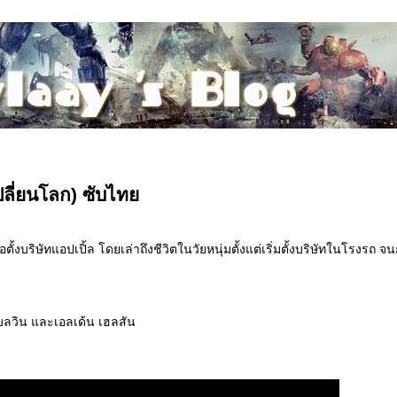
เปลี่ยนโลก) ซับไท
ั้งบริษัทแอปเปิ้ล โดยเล่าถึงชีวิตในวัยหนุ่มตั้งแต่เริ่มตั้งบริษัทในโรงรถ จน
์ เบลวิน และเอลเด้น เฮลสัน