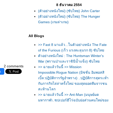
8 ธันวาคม 2554
(ตัวอย่างหนังใหม่) (ซับไทย) John Carter
(ตัวอย่างหนังใหม่) (ซับไทย) The Hunger
Games (เกมล่าเกม)
All Blogs
>> Fast 8 มาแล้ว...ในตัวอย่างหนัง The Fate
of the Furious (เร็ว แรงทะลุนรก 8) ซับไท
ตัวอย่างหนังใหม่ : The Huntsman Winter's
War (พรานป่าและราชินีน้ำแข็ง) ซับไท
2 comments
>> ฉายแล้ววันนี้ >> Mission
k
Impossible:Rogue Nation (มิชชั่น อิมพอสสิ
เบิ้ล:ปฎิบัติการรัฐอำพราง) ..ปฏิบัติการสุดระห่ำ
กับภารกิจไล่ล่าครั้งใหม่ ของสุดยอดทีมจารชน
สะท้านโลก
>> ฉายแล้ววันนี้ >> Ant-Man (มนุษย์มด
มหากาฬ)..ซุปเปอร์ฮีโร่ฉบับย่อส่วนคนใหม่ของ
ค่ายมาร์เวล
>> ชมตัวอย่างที่ 2ของหนัง Batman v