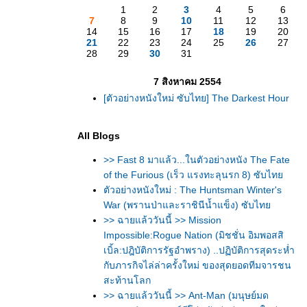
1
2
3
4
5
6
7
8
9
10
11
12
13
14
15
16
17
18
19
20
21
22
23
24
25
26
27
28
29
30
31
7 สิงหาคม 2554
[ตัวอย่างหนังใหม่ ซับไทย] The Darkest Hour
All Blogs
>> Fast 8 มาแล้ว...ในตัวอย่างหนัง The Fate
of the Furious (เร็ว แรงทะลุนรก 8) ซับไท
ตัวอย่างหนังใหม่ : The Huntsman Winter's
War (พรานป่าและราชินีน้ำแข็ง) ซับไท
>> ฉายแล้ววันนี้ >> Mission
Impossible:Rogue Nation (มิชชั่น อิมพอสสิ
เบิ้ล:ปฎิบัติการรัฐอำพราง) ..ปฏิบัติการสุดระห่ำ
กับภารกิจไล่ล่าครั้งใหม่ ของสุดยอดทีมจารชน
สะท้านโลก
>> ฉายแล้ววันนี้ >> Ant-Man (มนุษย์มด