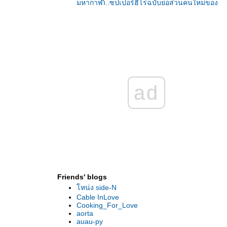
มหากาฬ)..ซุปเปอร์ฮีโร่ฉบับย่อส่วนคนใหม่ของ
ค่ายมาร์เวล
>> ชมตัวอย่างที่ 2ของหนัง Batman v
Superman: Dawn of Justice (แบทแมน ปะทะ
ซูเปอร์แมน : แสงอรุณแห่งยุติธรรม) (ซับไทย)
>> ฉายแล้ววันนี้ >>Terminator: Genisys (ฅน
เหล็ก: มหาวิบัติจักรกลยึดโลก)..สงครามระหว่าง
มนุษย์และเครื่องจักรสังหาร แอ็คชั่นกระหน่ำ
ad
เหนือกว่าที่เคยมีมา
อ็คชั่นจัดเต็มกับนักส่งมือพระกาฬของคน
หม่..ในตัวอย่างหนัง: The Transporter
Refueled (คนระห่ำคว่ำนรก) ซับไท
>> ฉายแล้ววันนี้ >> Maggie (ซอมบี้ลูกคน
เหล็ก)
>> ฉายแล้ววันนี้ >> Survivor (เกมล่าระเบิด
เมือง)... Insidious: Chapter 3 (วิญญาณตามติด
Friends' blogs
3)
หน่ง side-N
>> ฉายแล้ววันนี้ >> Jurassic World (จูราสสิค
Cable InLove
เวิลด์)...สวนสนุกเปิดแล้ว มหึมาภาพยนตร์แอ็
Cooking_For_Love
คชั่นฟอร์มยักษ์
aorta
auau-py
>> ฉายแล้ววันนี้ >> San Andreas (มหาวินาศ