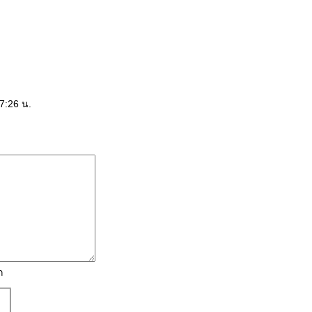
7:26 น.
ก