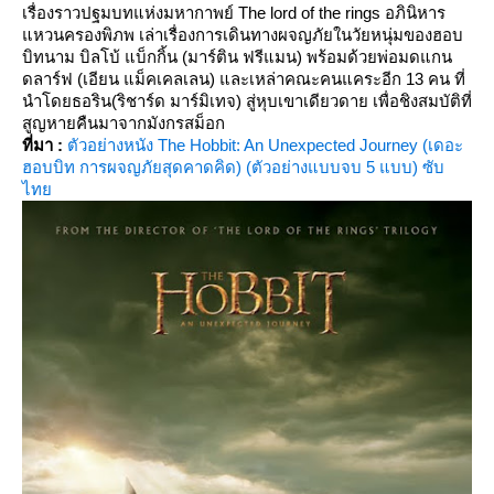
เรื่องราวปฐมบทแห่งมหากาพย์ The lord of the rings อภินิหาร
หวนครองพิภพ เล่าเรื่องการเดินทางผจญภัยในวัยหนุ่มของฮอบ
บิทนาม บิลโบ้ แบ็กกิ้น (มาร์ติน ฟรีแมน) พร้อมด้วยพ่อมดแกน
ดลาร์ฟ (เอียน แม็คเคลเลน) และเหล่าคณะคนแคระอีก 13 คน ที่
นำโดยธอริน(ริชาร์ด มาร์มิเทจ) สู่หุบเขาเดียวดาย เพื่อชิงสมบัติที่
สูญหายคืนมาจากมังกรสม็อก
ที่มา :
ตัวอย่างหนัง The Hobbit: An Unexpected Journey (เดอะ
ฮอบบิท การผจญภัยสุดคาดคิด) (ตัวอย่างแบบจบ 5 แบบ) ซับ
ไท