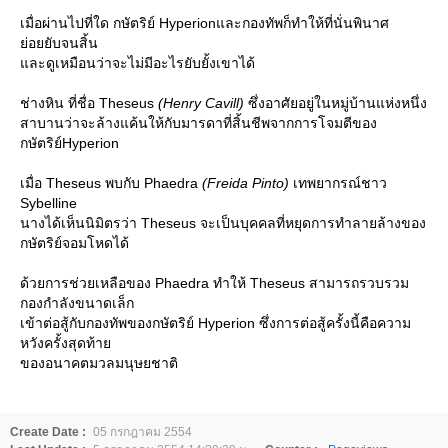
เมื่อผ่านไปที่ใด กษัตริย์ Hyperionและกองทัพก็ทำให้ที่นั่นพินาศ
่อยยับจนสิ้น
ละดูเหมือนว่าจะไม่มีอะไรยับยั้งเขาได้
ช่างหิน ที่ชื่อ Theseus
(Henry Cavill)
ซึ่งอาศัยอยู่ในหมู่บ้านแห่งหนึ่ง
สาบานว่าจะล้างแค้นให้กับมารดาที่สิ้นชีพจากการโจมตีของ
กษัตริย์Hyperion
เมื่อ Theseus พบกับ Phaedra
(Freida Pinto)
เทพยากรณ์ชาว
Sybelline
นางได้เห็นนิมิตรว่า Theseus จะเป็นบุคคลที่หยุดการทำลายล้างของ
กษัตริย์จอมโหดได้
ด้วยการช่วยเหลือของ Phaedra ทำให้ Theseus สามารถรวบรวม
กองกำลังขนาดเล็ก
เข้าต่อสู้กับกองทัพของกษัตริย์ Hyperion ซึ่งการต่อสู้ครั้งนี้คือความ
หวังครั้งสุดท้า
ของอนาคตมวลมนุษยชาติ
Create Date :
05 กรกฎาคม 2554